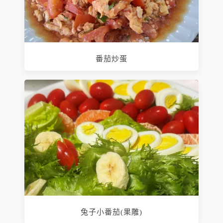
番茄炒蛋
兔子小番茄(果雕)