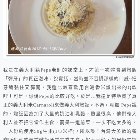
我是在義大利籍Pepe老師的課堂上，才第一次體會到燉飯
「彈牙」的真正滋味，說實話，當時並不習慣那樣的口感~把
牙齒黏住又彈開，我還比較喜歡用台灣香米燉出來的Q軟
哩！可是，詠說Pepe的比較好吃。於是…我還是特地買了真
正的義大利米Carnaroli來做義大利燉飯。不過，就如 Pepe說
的，燉飯因為加了大量的奶油和乳酪，熱量很高，他們義大
利人並不把它當作主食，而是一道前菜，一次不吃太多的，
一人份約使用50g生米(1/3米杯)，所以喽！台灣大多數的餐