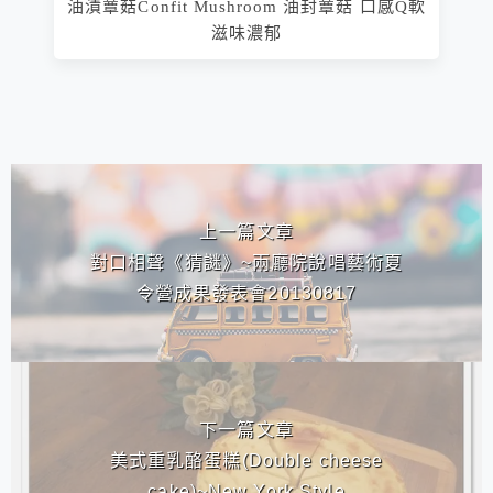
油漬蕈菇Confit Mushroom 油封蕈菇 口感Q軟
滋味濃郁
相連文章
上一篇文章
對口相聲《猜謎》~兩廳院說唱藝術夏
令營成果發表會20130817
下一篇文章
美式重乳酪蛋糕(Double cheese
cake)~New York Style