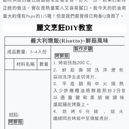
廳所供應的義式燉飯通常是當主食，好大一份，如果仍堅持
正統的做法，實在是熱量驚人又容易膩口。我今天的奶油用
量大約僅有Pepe的1/5喔！但是我們都覺得已夠香Q滑潤了。
麗文烹飪
DIY
教室
義大利燉飯(Risotto)~鮮菇風味
製作步驟
成品數量
: 3~4
人份
烤鮮菇
烤箱預熱200˙C。
1.
材料名稱
數量
2. 鮮菇撕開
洗淨瀝乾
蒜頭洗淨去皮切薄片。
3.
平底鍋用中火燒熱
入少許橄欖油將鮮菇煎炒2分鐘
以適量
鹽和黑胡椒調味
盛起鋪在烤盤上
。
4. 烘烤6分鐘，熄火
材料
:
繼續悶在烤箱中至燉飯煮好。
烤鮮菇