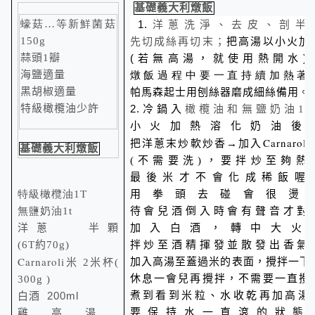
基礎義大利燉飯
蠔菇…等新鮮菌菇
1.
洋蔥洗淨、去皮、剖半
150g
先切成絲再切末；
把高湯以小火加
蒜頭1
瓣
(
)
若無高湯，就使用熱開水
海鹽適量
燉飯過程中要一直持續加熱著
黑胡椒適量
帕馬森起士用刨絲器磨成細絲備用
。
特級橄欖油少許
2.
冷鍋入
橄欖油和
無鹽奶油1t
小火加熱溶化奶油後
Carnaroli
→
把洋蔥末炒軟炒香
加入
基礎義大利燉飯
(不需要洗)，要拌炒至夠熱
最後米才不會化成稀飯喔
特級橄欖油1T
用拳頭去碰會很燙
無鹽奶油1t
待會兒酒倒入時會有聲音才對
洋蔥
半顆
加入白酒，轉中大火
(6T約70g)
拌炒至酒精揮發並散發出香氣
Carnaroli
加入高湯至蓋過米的表面
，攪拌一下
米
2米杯
(
休息一會兒再攪拌，不需要一直攪
300g )
200
m
l
煮到看到米粒、水收乾再加高湯
白酒
要保持水一直滾的狀態
雞高湯