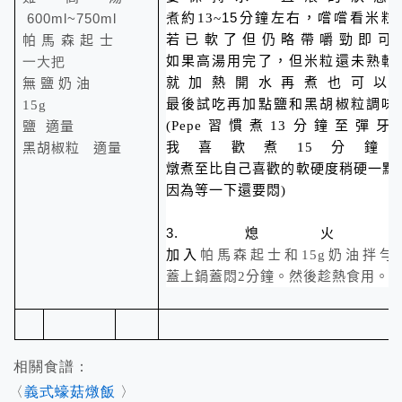
煮
15
600m
l~750ml
約13~
分鐘左右，嚐嚐看米粒
若已軟了但仍略帶嚼勁即可
帕馬森起士
一大把
如果高湯用完了，但米粒還未熟軟
就加熱開水再煮也可以
無鹽奶油
最後試吃再加點鹽和黑胡椒粒調味
15g
(Pepe習慣煮13分鐘至彈牙
鹽
適量
我喜歡煮15分鐘
黑胡椒粒
適量
燉煮至比自己喜歡的軟硬度稍硬一點
因為等一下還要悶)
3.
熄火
加入
帕馬森起士和15g奶油拌勻
蓋上鍋蓋悶2分鐘。然後趁熱食用。
相關食譜：
〈
義式蠔菇燉飯
〉