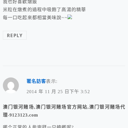
我也好喜歡燉飯
米粒在燉煮的過程中吸飽了高湯的精華
每一口吃起來都相當美味說~~
REPLY
匿名訪客
表示:
2014 年 11 月 25 日下午 3:52
澳门银河赌场,澳门银河赌场官方网站,澳门银河赌场代
理-9123123.com
哪个正常的人能崇拜一只蟑螂呢?…