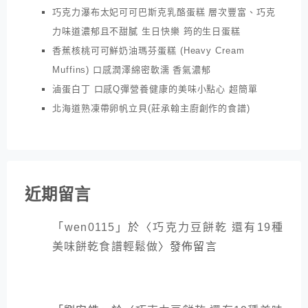
巧克力瀑布太妃可可巴斯克乳酪蛋糕 層次豐富、巧克
力味道濃郁且不甜膩 生日快樂 筠的生日蛋糕
香蕉核桃可可鮮奶油瑪芬蛋糕 (Heavy Cream
Muffins) 口感潤澤綿密軟濡 香氣濃郁
滷蛋白丁 口感Q彈營養健康的美味小點心 超簡單
北海道熟凍帶卵帆立貝(莊承翰主廚創作的食譜)
近期留言
「
wen0115
」於〈
巧克力豆餅乾 還有19種
美味餅乾食譜輕鬆做
〉發佈留言