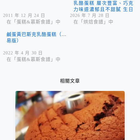
乳酪蛋糕 層次豐富、巧克
力味道濃郁且不甜膩 生日
快樂 筠的生日蛋糕
2011 年 12 月 24 日
2026 年 7 月 28 日
在「蛋糕&慕斯食譜」中
在「烘焙食譜」中
鹹蛋黃巴斯克乳酪蛋糕（簡
易版）
2022 年 4 月 30 日
在「蛋糕&慕斯食譜」中
相關文章