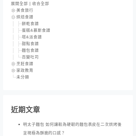
展開全部
|
收合全部
美食旅行
烘焙食譜
餅乾食譜
蛋糕&慕斯食譜
塔&派食譜
甜點食譜
麵包食譜
百變吐司
烹飪食譜
家政教育
未分類
近期文章
明太子麵包 如何讓較為硬韌的麵包表皮在二次烘烤後
呈現極為酥脆的口感？