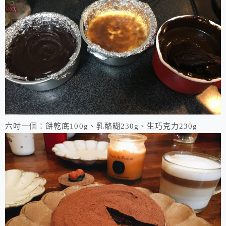
六吋一個：餅乾底100g、乳酪糊230g、生巧克力230g