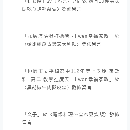
「
劉安皓
」於〈
巧克力豆餅乾 還有19種美味
餅乾食譜輕鬆做
〉發佈留言
「
九層塔烘蛋打拋豬 - liwen幸福家政
」於
〈
蛤蜊絲瓜青醬義大利麵
〉發佈留言
「
桃園市立平鎮高中112年度上學期 家政
科 高二 教學進度表 - liwen幸福家政
」於
〈
黑胡椒牛肉酥皮盅
〉發佈留言
「
文子
」於〈
電鍋料理～皇帝豆炊飯
〉發佈
留言