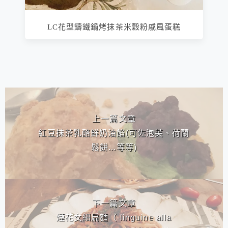
LC花型鑄鐵鍋烤抹茶米穀粉戚風蛋糕
相連文章
上一篇文章
紅豆抹茶乳酪鮮奶油餡(可佐泡芙、荷蘭
鬆餅...等等)
下一篇文章
煙花女細扁麵（ linguine alla