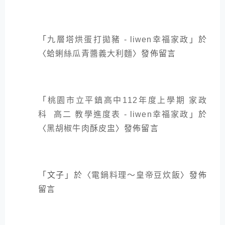
「
九層塔烘蛋打拋豬 - liwen幸福家政
」於
〈
蛤蜊絲瓜青醬義大利麵
〉發佈留言
「
桃園市立平鎮高中112年度上學期 家政
科 高二 教學進度表 - liwen幸福家政
」於
〈
黑胡椒牛肉酥皮盅
〉發佈留言
「
文子
」於〈
電鍋料理～皇帝豆炊飯
〉發佈
留言