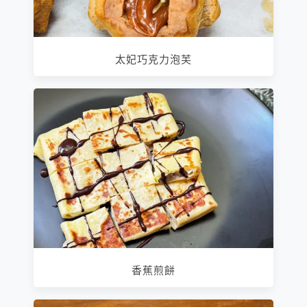
太妃巧克力泡芙
香蕉煎餅