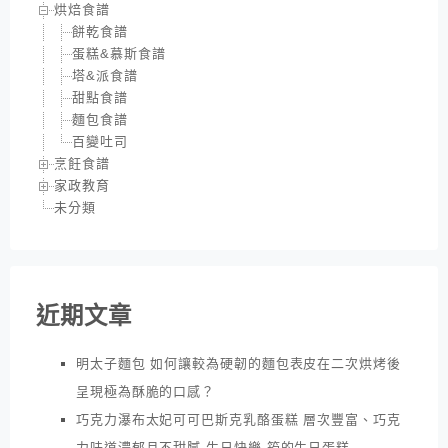
烘焙食譜
餅乾食譜
蛋糕&慕斯食譜
塔&派食譜
甜點食譜
麵包食譜
百變吐司
烹飪食譜
家政教育
未分類
近期文章
明太子麵包 如何讓較為硬韌的麵包表皮在二次烘烤後
呈現極為酥脆的口感？
巧克力瀑布太妃可可巴斯克乳酪蛋糕 層次豐富、巧克
力味道濃郁且不甜膩 生日快樂 筠的生日蛋糕