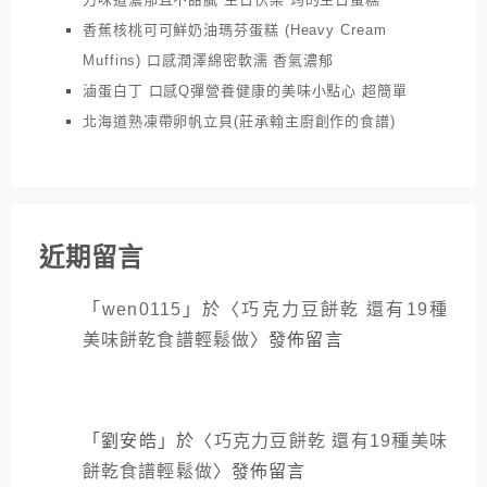
香蕉核桃可可鮮奶油瑪芬蛋糕 (Heavy Cream
Muffins) 口感潤澤綿密軟濡 香氣濃郁
滷蛋白丁 口感Q彈營養健康的美味小點心 超簡單
北海道熟凍帶卵帆立貝(莊承翰主廚創作的食譜)
近期留言
「
wen0115
」於〈
巧克力豆餅乾 還有19種
美味餅乾食譜輕鬆做
〉發佈留言
「
劉安皓
」於〈
巧克力豆餅乾 還有19種美味
餅乾食譜輕鬆做
〉發佈留言