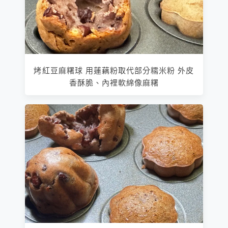
烤紅豆麻糬球 用蓮藕粉取代部分糯米粉 外皮
香酥脆、內裡軟綿像麻糬