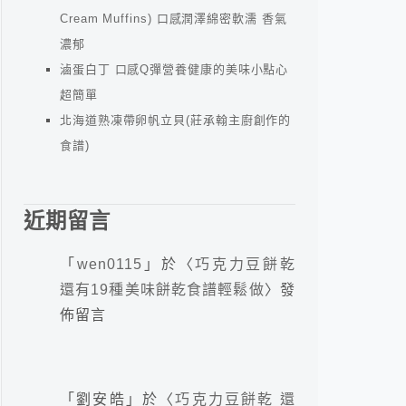
Cream Muffins) 口感潤澤綿密軟濡 香氣
濃郁
滷蛋白丁 口感Q彈營養健康的美味小點心
超簡單
北海道熟凍帶卵帆立貝(莊承翰主廚創作的
食譜)
近期留言
「
wen0115
」於〈
巧克力豆餅乾
還有19種美味餅乾食譜輕鬆做
〉發
佈留言
「
劉安皓
」於〈
巧克力豆餅乾 還