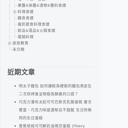
果醬&抹醬&漬物&醬料食譜
料理食譜
麵食食譜
蛋奶蔬食料理食譜
飲品&湯品&火鍋食譜
電鍋料理
家政教育
未分類
近期文章
明太子麵包 如何讓較為硬韌的麵包表皮在
二次烘烤後呈現極為酥脆的口感？
巧克力瀑布太妃可可巴斯克乳酪蛋糕 層次
豐富、巧克力味道濃郁且不甜膩 生日快樂
筠的生日蛋糕
香蕉核桃可可鮮奶油瑪芬蛋糕 (Heavy