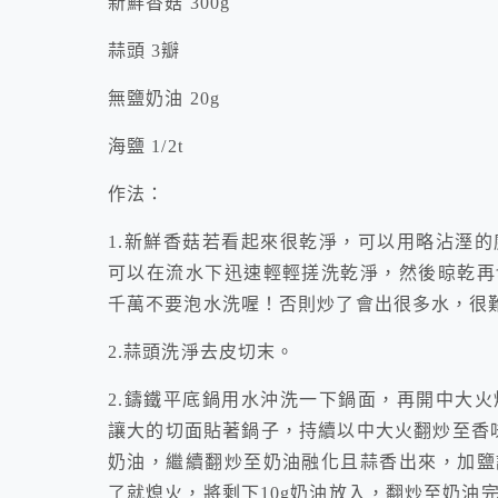
新鮮香菇 300g
蒜頭 3瓣
無鹽奶油 20g
海鹽 1/2t
作法：
1.新鮮香菇若看起來很乾淨，可以用略沾溼
可以在流水下迅速輕輕搓洗乾淨，然後晾乾再
千萬不要泡水洗喔！否則炒了會出很多水，很
2.蒜頭洗淨去皮切末。
2.鑄鐵平底鍋用水沖洗一下鍋面，再開中大
讓大的切面貼著鍋子，持續以中大火翻炒至香味
奶油，繼續翻炒至奶油融化且蒜香出來，加鹽
了就熄火，將剩下10g奶油放入，翻炒至奶油