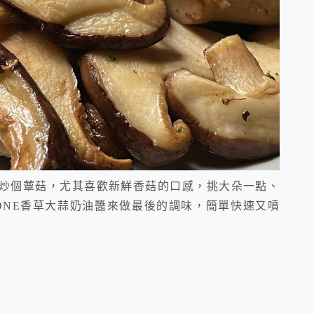
炒個蕈菇，尤其喜歡新鮮香菇的口感，挑大朵一點、
ONE香草大蒜奶油醬來做最後的調味，簡單快速又噴