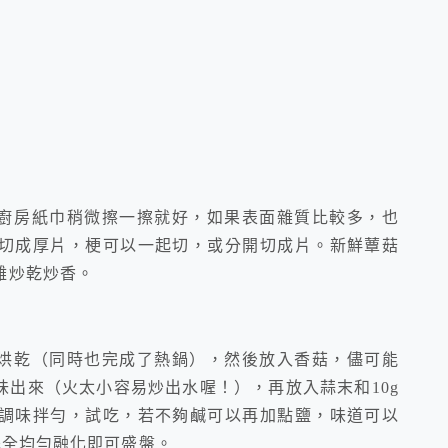
的廚房紙巾稍微擦一擦就好，如果表面雜質比較多，也
切成厚片，梗可以一起切，或分開切成片。新鮮蕈菇
難炒乾炒香。
火烘乾（同時也完成了熱鍋），然後放入香菇，儘可能
出來（火太小容易炒出水喔！），再放入蒜末和10g
調味拌勻，試吃，若不夠鹹可以再加點鹽，味道可以
完全均勻融化即可盛盤。