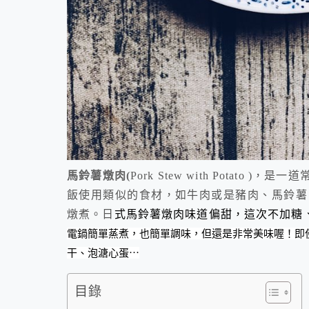
馬鈴薯燉肉(
Pork Stew with Potat
飯使用類似的食材，如牛肉或是豬肉、馬鈴薯
燉煮。日
式
馬鈴薯燉肉味道偏甜，這次不加糖
電鍋簡單蒸煮，也簡單調味，但還是非常美味喔！即
干、泡溏心蛋⋯
目錄