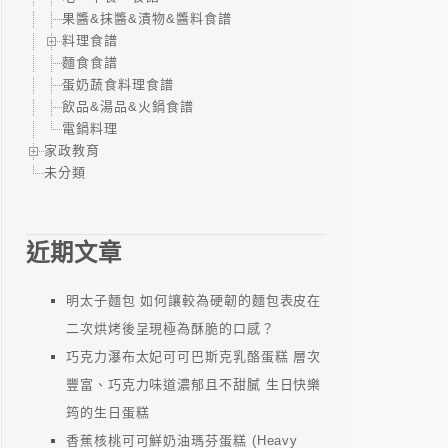
果醬&抹醬&漬物&醬料食譜
料理食譜
麵食食譜
蛋奶蔬食料理食譜
飲品&湯品&火鍋食譜
電鍋料理
家政教育
未分類
近期文章
明太子麵包 如何讓較為硬韌的麵包表皮在
二次烘烤後呈現極為酥脆的口感？
巧克力瀑布太妃可可巴斯克乳酪蛋糕 層次
豐富、巧克力味道濃郁且不甜膩 生日快樂
筠的生日蛋糕
香蕉核桃可可鮮奶油瑪芬蛋糕 (Heavy