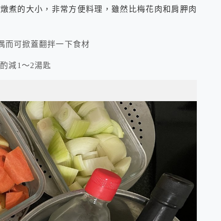
燉煮的大小，非常方便料理，雖然比梅花肉和肩胛肉
中偶而可掀蓋翻拌一下食材
酌減1～2湯匙