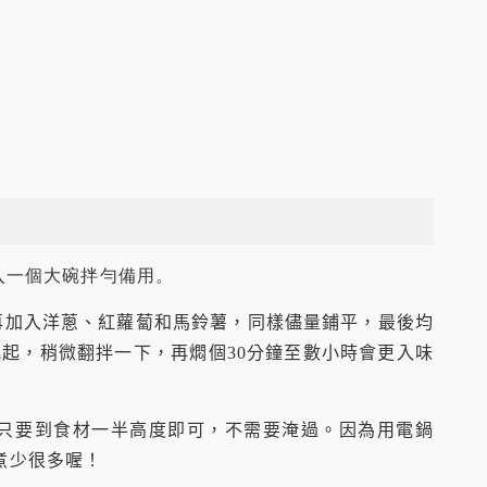
入一個大碗拌勻備用。
再加入洋蔥、紅蘿蔔和馬鈴薯，同樣儘量鋪平，最後均
起，稍微翻拌一下，再燜個30分鐘至數小時會更入味
約只要到食材一半高度即可，不需要淹過。因為用電鍋
煮少很多喔！