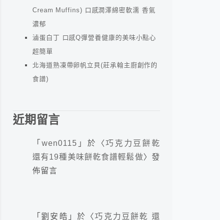
Cream Muffins) 口感潤澤綿密軟濡 香氣
濃郁
滷蛋白丁 口感Q彈營養健康的美味小點心
超簡單
北海道熟凍帶卵帆立貝(莊承翰主廚創作的
食譜)
近期留言
「
wen0115
」於〈
巧克力豆餅乾
還有19種美味餅乾食譜輕鬆做
〉發
佈留言
「
劉安皓
」於〈
巧克力豆餅乾 還