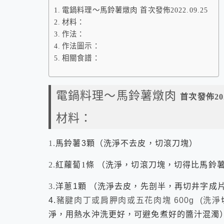
電鍋料理～馬鈴薯燉肉 首次發佈2022.09.25
材料：
作法：
作法圖示：
相關食譜：
電鍋料理～馬鈴薯燉肉
首次發佈2022
材料：
1.
馬鈴薯
3
顆（洗淨不去皮，切滾刀塊）
2.
紅蘿蔔1條 （洗淨，切滾刀塊
，
切得比馬鈴
3.
洋蔥
1
顆 （洗淨去皮，先剖半，再切井字成
4.
豬腱肉丁或肩胛肉或五花肉塊
600g (洗淨
淨，用熱水沖洗更好，可避免煮好的醬汁混濁