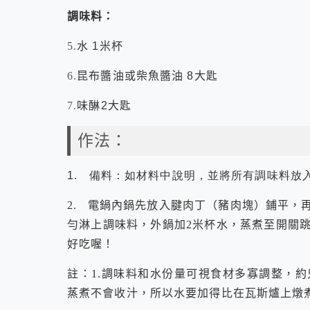
調味料：
5.
水
1米杯
6.
昆布醬油或柴魚醬油
8
大匙
7.
味醂
2
大匙
作法：
1.
備料：如材料中說明，並將所有調味料放
2. 電鍋內鍋先放入腱肉丁（豬肉塊）鋪平，
勻淋上調味料，外鍋加2米杯水，蒸煮至開關跳
好吃喔！
註：1.調味料和水份量可視食材多寡調整，
蒸煮不會收汁，所以水要加得比在瓦斯爐上燉