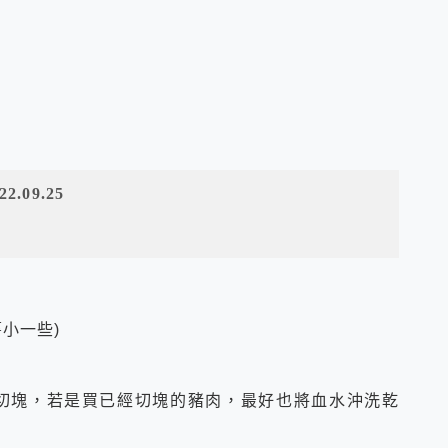
.09.25
薯小一些
)
片
切塊，若是買已經切塊的豬肉，最好也將血水沖洗乾
）