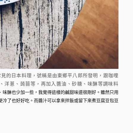
o )，是一道常見的日本料理，號稱是由東鄉平八郎所發明，跟咖哩
、洋蔥、蒟蒻等，再加入醬油、砂糖、味醂等調味料
、
味醂也少加一些，我覺得這樣的鹹甜味道很剛好。雖然只用
使冷了也好好吃。而醬汁可以拿來拌飯或留下來煮豆腐豆包豆