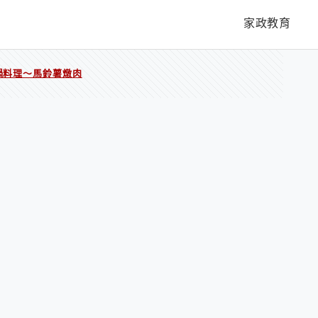
家政教育
鍋料理～馬鈴薯燉肉