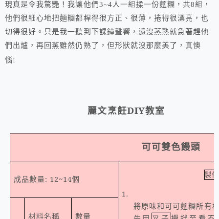
現真是令我驚艷！我讓他們3~4人一組揉一份麵糰，共8組，
他們很細心地把麵糰都桿得很方正、很薄，捲得很漂亮，也
切得很好。只是我一聽到下課鐘聲響，還沒蒸熟就急著趕他
們出爐，再回蒸雖然仍熟了，但形狀就沒那麼美了，真懊
惱!
麗文烹飪
DIY
教室
可可雙色饅頭
製作
成品數量
: 12~14
個
1.
將原味和可可麵糰所有
材料名稱
數量
先用
叉子
攪拌至看不