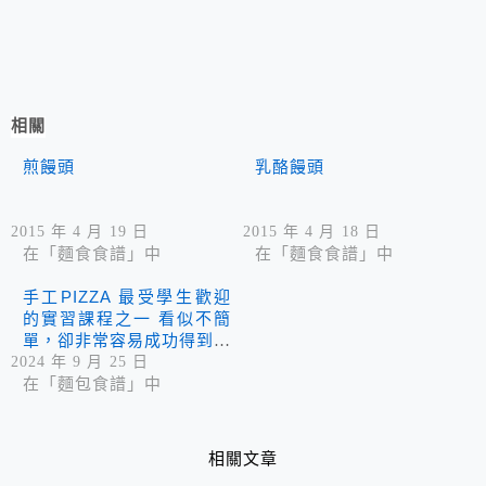
相關
煎饅頭
乳酪饅頭
2015 年 4 月 19 日
2015 年 4 月 18 日
在「麵食食譜」中
在「麵食食譜」中
手工PIZZA 最受學生歡迎
的實習課程之一 看似不簡
單，卻非常容易成功得到成
就感！ 煮是愛：連披薩都
2024 年 9 月 25 日
可以做成愛心呢！真是愛心
在「麵包食譜」中
滿溢的家政課！
相關文章