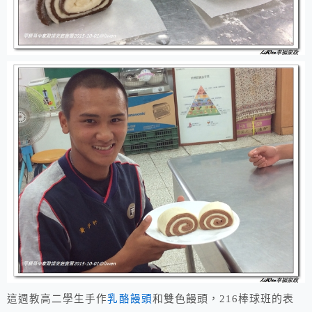
這週教高二學生手作
乳酪饅頭
和雙色饅頭，216棒球班的表