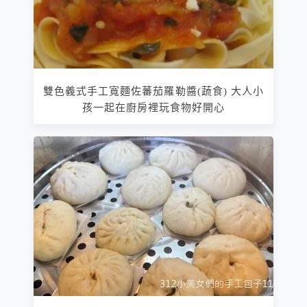
雙色義式手工寬麵佐蕃茄羅勒醬(蔬食) 大人小
孩一起在廚房裡玩食物好開心