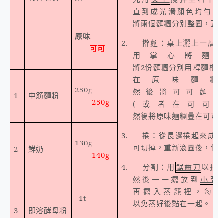
直到成光滑顏色均勻
將兩個麵糰分別整圓，
原味
2.
擀麵：桌上灑上一層
可可
用掌心將麵
將
2
份麵糰分別用
桿麵棍
在原味麵
250g
然後將可可麵
1
中筋麵粉
250g
(
或者在可可
然後將原味麵糰疊在可
3.
捲：從長邊捲起來成
130g
可切掉，重新滾圓後，
2
鮮奶
140g
4.
分割：用
鋸齒刀
以拉
然後一一擺放到
小
再擺入蒸籠裡，每
1t
以免蒸好後黏在一起。
3
即溶酵母粉