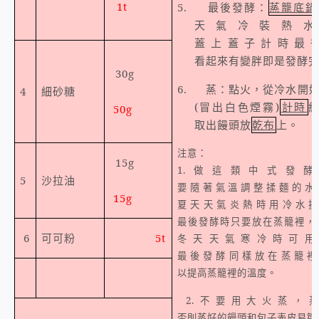
1t
5.
最後發酵：
蒸籠底鍋
天氣冷裝熱
蓋上蓋子計時最
看起來有變胖即是發酵
30g
6.
蒸：點火，從冷水開
4
細砂糖
(
冒出白色煙霧
)
計時
50g
取出饅頭放
乾布
上。
注意：
15g
1.
做這類中式發酵
5
沙拉油
要隨著氣溫調整揉麵的水
15g
夏天天氣炎熱時用冷水
最後發酵時只要放在蒸籠裡，
6
可可粉
5t
冬天天氣寒冷時可
最後發酵同樣放在蒸籠裡
以提高蒸籠裡的溫度。
2.
不要用大火蒸，
否則蒸好的饅頭和包子表皮易皺