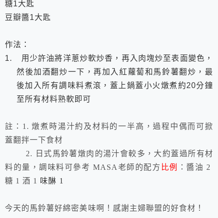
糖
1
大匙
豆瓣醬
1
大匙
作法：
1.
用少許油將洋蔥炒軟炒香，再入肉塊炒至表面變色，
然後加酒翻炒一下，再加入紅蘿蔔和馬鈴薯翻炒，最
後加入所有調味料煮滾，蓋上鍋蓋小火燉煮約
20
分鐘
至所有材料熟軟即可
註：1. 燉煮時湯汁約及材料的一半高，過程中偶而可掀
蓋翻拌一下食材
2. 日式
馬鈴薯燉肉的湯汁會較多，大約蓋過所有材
料的量，調味料可參考 MASA老師的配方
比例
：醬油 2
糖 1 酒 1
味醂 1
今天的馬鈴薯好綿密美味啊！感謝主婦聯盟的好食材！