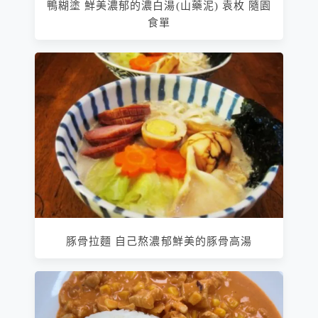
鴨糊塗 鮮美濃郁的濃白湯(山藥泥) 袁枚 隨園
食單
豚骨拉麵 自己熬濃郁鮮美的豚骨高湯