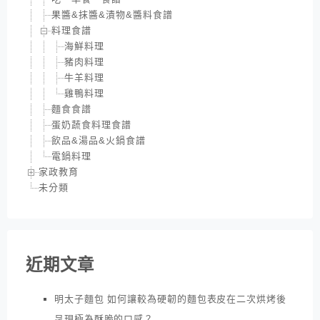
果醬&抹醬&漬物&醬料食譜
料理食譜
海鮮料理
豬肉料理
牛羊料理
雞鴨料理
麵食食譜
蛋奶蔬食料理食譜
飲品&湯品&火鍋食譜
電鍋料理
家政教育
未分類
近期文章
明太子麵包 如何讓較為硬韌的麵包表皮在二次烘烤後
呈現極為酥脆的口感？