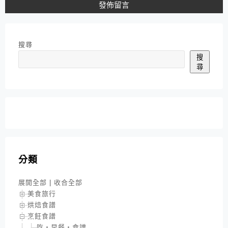
搜尋
搜
尋
分類
展開全部
|
收合全部
美食旅行
烘焙食譜
烹飪食譜
吃‧早餐‧食譜