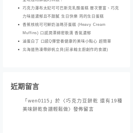
巧克力瀑布太妃可可巴斯克乳酪蛋糕 層次豐富、巧克
力味道濃郁且不甜膩 生日快樂 筠的生日蛋糕
香蕉核桃可可鮮奶油瑪芬蛋糕 (Heavy Cream
Muffins) 口感潤澤綿密軟濡 香氣濃郁
滷蛋白丁 口感Q彈營養健康的美味小點心 超簡單
北海道熟凍帶卵帆立貝(莊承翰主廚創作的食譜)
近期留言
「
wen0115
」於〈
巧克力豆餅乾 還有19種
美味餅乾食譜輕鬆做
〉發佈留言