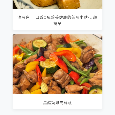
滷蛋白丁 口感Q彈營養健康的美味小點心 超
簡單
黑醋燒雞肉鮮蔬