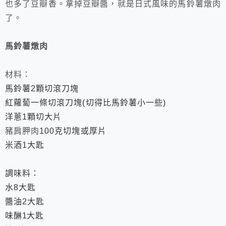
也多了豆瓣香。拿掉豆瓣醬
，就是日式風味的
馬鈴薯燉肉
了。
馬鈴薯燉肉
材料：
馬鈴薯
2
顆切滾刀塊
紅蘿蔔一條切滾刀塊
(
切得比馬鈴薯小一些
)
洋蔥
1
顆切大片
豬肩胛肉
100
克
切塊或厚片
米酒
1
大匙
調味料：
水
8
大匙
醬油
2
大匙
味醂
1
大匙