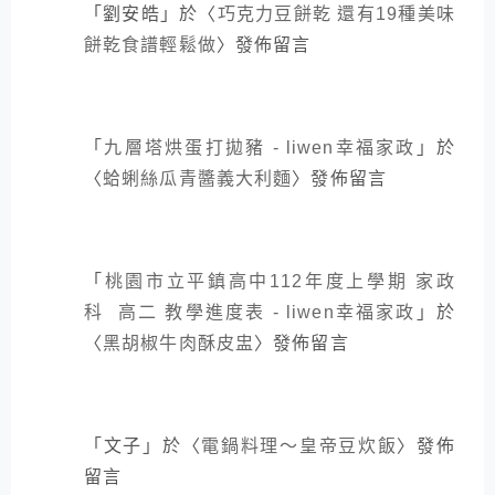
「
劉安皓
」於〈
巧克力豆餅乾 還有19種美味
餅乾食譜輕鬆做
〉發佈留言
「
九層塔烘蛋打拋豬 - liwen幸福家政
」於
〈
蛤蜊絲瓜青醬義大利麵
〉發佈留言
「
桃園市立平鎮高中112年度上學期 家政
科 高二 教學進度表 - liwen幸福家政
」於
〈
黑胡椒牛肉酥皮盅
〉發佈留言
「
文子
」於〈
電鍋料理～皇帝豆炊飯
〉發佈
留言