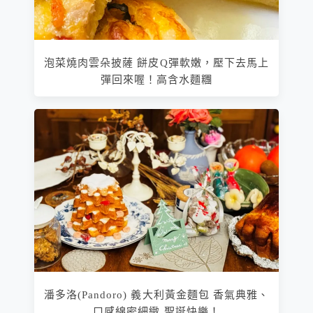
泡菜燒肉雲朵披薩 餅皮Q彈軟嫩，壓下去馬上
彈回來喔！高含水麵糰
潘多洛(Pandoro) 義大利黃金麵包 香氣典雅、
口感綿密細緻 聖誕快樂！