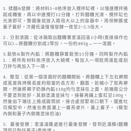
1.
揉麵
&
發酵：將材料
1~8
依序放入攪拌缸裡，以慢速攪拌捲
起成糰後，再以中速攪打
12
分鐘，打到麵糰光滑、攪拌缸也
光滑即可，整圓後就放入兩倍大以上的容器中，用保鮮膜或
蓋子蓋好，冷藏低溫慢慢發酵一夜至
2~2.5
倍大。
2 .
分割滾圓：從冰箱取出麵糰置室溫回溫
1
小時
(
直接操作也
可以
)
→將麵糰分割成
2
等份，一份約
465g
→一一滾圓。
3.
鬆弛
&
製作內餡：將麵糰靜置鬆弛
15
分鐘。同時製作內餡
1.
：將所有材料依序放入大碗裡，每加入一項就用湯匙或刮
刀拌勻再加入下一項。
4.
整型：從第一個滾圓好的麵糰開始，將麵糰上下左右擀開
成寬度與烤模長度約相當的長方形，翻面，若縮小了就再擀
開，然後將椰子奶酥內餡
110g
均勻塗抹在上面，前端兩公分
不要塗到就好，其餘塗滿並抹勻，接著再鋪上蜜紅豆
180g
，
然後由下端往上捲成圓筒狀，接合處捏緊收口朝下，擺進吐
司模型中，然後在表面灑上一層燕麥片，蓋上蓋子。
(
模型
內側和蓋子內側需塗抹奶油
)
5.
最後發酵：室溫溫暖處進行最後發酵，發到近滿模
(
麵糰
頂部已黏住蓋子
)
再烘烤。