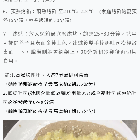
6. 預熱烤箱：預熱烤箱
至
210
℃
/ 220
℃。
(
家庭烤箱約需預
熱
15
分鐘，專業烤箱約
30
分鐘
)
7.
烘烤：放入烤箱最底層烘烤，約需
25~30
分鐘，烤至
可挪開蓋子且表面金黃上色。出爐後雙手捧起吐司模輕敲
桌面一下，脫模側躺置網架上，
30
分鐘稍冷卻後再切片
食用。
高膨脹性吐司大約
分滿即可帶蓋
1.
7
註:
（麵團頂部距離模型最高處約
到
公分）
2
2.5
低糖吐司
砂糖含量低於麵粉用量
2.
(
8%
)或全麥吐司或包餡吐
必須發酵至
～
分滿
司
8
9
（麵團頂部距離模型最高處約
到
公分）
1
1.5