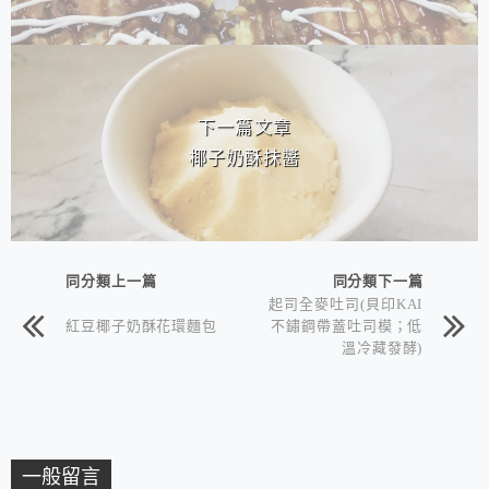
下一篇文章
椰子奶酥抹醬
同分類上一篇
同分類下一篇
起司全麥吐司(貝印KAI
紅豆椰子奶酥花環麵包
不鏽鋼帶蓋吐司模；低
溫冷藏發酵)
一般留言