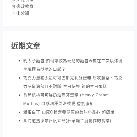
家政教育
未分類
近期文章
明太子麵包 如何讓較為硬韌的麵包表皮在二次烘烤後
呈現極為酥脆的口感？
巧克力瀑布太妃可可巴斯克乳酪蛋糕 層次豐富、巧克
力味道濃郁且不甜膩 生日快樂 筠的生日蛋糕
香蕉核桃可可鮮奶油瑪芬蛋糕 (Heavy Cream
Muffins) 口感潤澤綿密軟濡 香氣濃郁
滷蛋白丁 口感Q彈營養健康的美味小點心 超簡單
北海道熟凍帶卵帆立貝(莊承翰主廚創作的食譜)