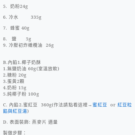
5.
奶粉
24g
6.
冷水
335g
7.
蜂蜜
40g
8.
鹽
5g
9.
冷壓初炸橄欖油
26g
B.
內餡
1.
椰子奶酥
1.
無鹽奶油
60g(
室溫放軟
)
2.
糖粉
20g
3.
蛋黃
2
顆
4.
奶粉
15g
5.
純椰子粉
100g
C.
內餡
2.
蜜紅豆
360g(
作法請點看這裡→
蜜紅豆
or
紅豆粒
餡與紅豆湯
)
D.
表面裝飾
:
燕麥片 適量
製做步驟：