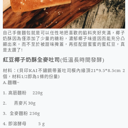
自己手做麵包就是可以任性地把喜歡的餡料夾好夾滿，椰子
奶酥因為僅添加了少量的糖粉，濃郁椰子味道因而能充分凸
顯出來，而不至於被甜味掩蓋，再搭配甜蜜蜜的蜜紅豆，真
是太讚了!
紅豆椰子奶酥全麥吐司
(
低溫長時間發酵
)
材料：
(
貝印
KAI
不鏽鋼帶蓋吐司模內緣頂
21*9.5*8.5cm 2
個，材料
1/2
即為
1
條的份量
)
A.
麵糰
~
1.
高筋麵粉
220g
2.
燕麥片
30g
3.
全麥麵粉
250g
4.
即溶酵母
5 g