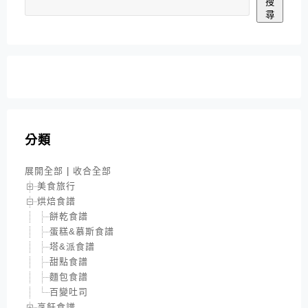
搜
尋
分類
展開全部
|
收合全部
美食旅行
烘焙食譜
餅乾食譜
蛋糕&慕斯食譜
塔&派食譜
甜點食譜
麵包食譜
百變吐司
烹飪食譜