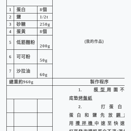
1
蛋白
8
個
2
鹽
1/2t
3
砂糖
250g
4
蛋黃
8
個
(
我的作品
)
5
低筋麵粉
200g
6
可可粉
50g
7
沙拉油
60g
總重約
960g
製作程序
模型
周圍不
1.
底墊
烤盤紙
打蛋白
2.
蛋白和鹽先放
鋼
用
攪拌機
中速至快速