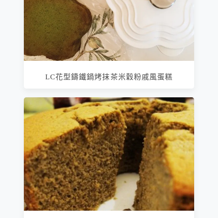
LC花型鑄鐵鍋烤抹茶米穀粉戚風蛋糕