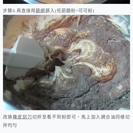
步驟4.再直接用
篩網
篩入
(
低筋麵粉
+
可可粉
)
改換
橡皮刮刀
切拌至看不到粉即可，馬上加入調合油同樣切
拌均勻