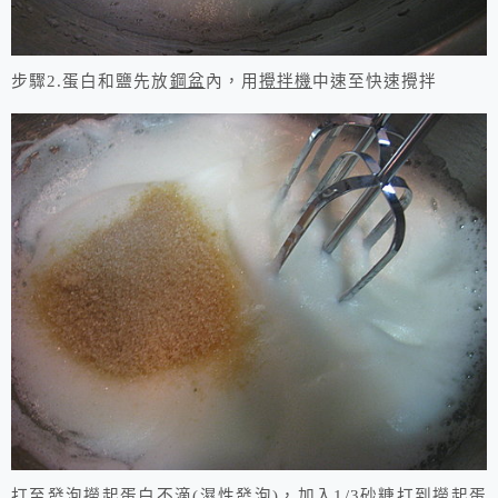
步驟2.
蛋白和鹽先放
鋼盆
內，用
攪拌機
中速至快速攪拌
打至發泡撈起蛋白不滴
(
濕性發泡
)
，加入
1/3
砂糖
打到撈起蛋