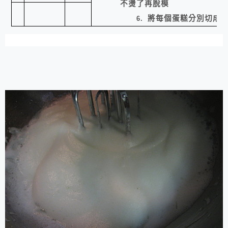
不燙了再脫模
將每個蛋糕分別切成
3
6.