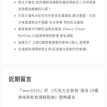
明太子麵包 如何讓較為硬韌的麵包表皮在二次烘烤後
呈現極為酥脆的口感？
巧克力瀑布太妃可可巴斯克乳酪蛋糕 層次豐富、巧克
力味道濃郁且不甜膩 生日快樂 筠的生日蛋糕
香蕉核桃可可鮮奶油瑪芬蛋糕 (Heavy Cream
Muffins) 口感潤澤綿密軟濡 香氣濃郁
滷蛋白丁 口感Q彈營養健康的美味小點心 超簡單
北海道熟凍帶卵帆立貝(莊承翰主廚創作的食譜)
近期留言
「
wen0115
」於〈
巧克力豆餅乾 還有19種
美味餅乾食譜輕鬆做
〉發佈留言