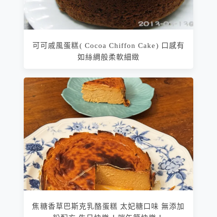
可可戚風蛋糕( Cocoa Chiffon Cake) 口感有
如絲綢般柔軟細緻
焦糖香草巴斯克乳酪蛋糕 太妃糖口味 無添加