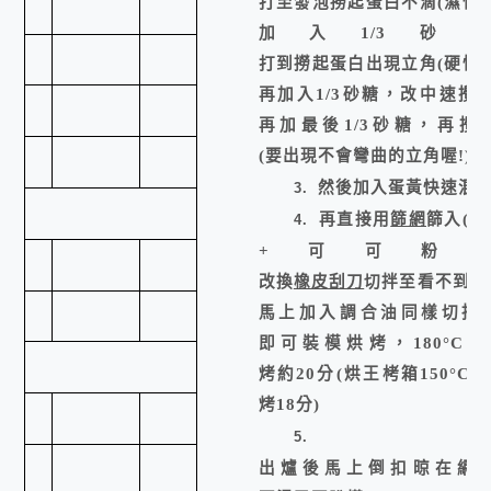
打至發泡撈起蛋白不滴
(
濕性
加入
1/3
砂糖
打到撈起蛋白出現立角
(
硬性
再加入
1/3
砂糖，改中速攪
再加最後
1/3
砂糖，再攪
(
要出現不會彎曲的立角喔
!)
然後加入蛋黃快速混
3.
再直接用
篩網
篩入
(
低
4.
+
可可粉
)
改換
橡皮刮刀
切拌至看不到粉
馬上加入調合油同樣切拌
即可裝模烘烤，
180
°
C
/ 
烤約
20
分
(
烘王栲箱
150
°
C
/ 
烤
18
分
)
5.
出爐後馬上倒扣晾在網