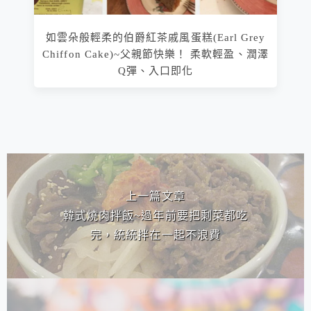
如雲朵般輕柔的伯爵紅茶戚風蛋糕(Earl Grey
Chiffon Cake)~父親節快樂！ 柔軟輕盈、潤澤
Q彈、入口即化
相連文章
上一篇文章
韓式燒肉拌飯~過年前要把剩菜都吃
完，統統拌在一起不浪費