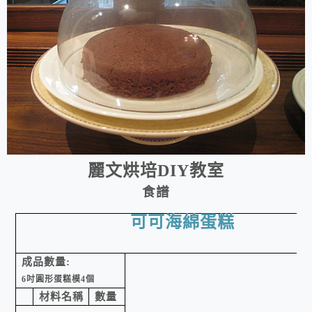
麗文烘培
DIY
教室
食譜
可可海綿蛋糕
成品數量
:
6
吋圓形蛋糕模
4
個
材料名稱
數量