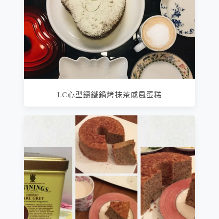
LC心型鑄鐵鍋烤抹茶戚風蛋糕