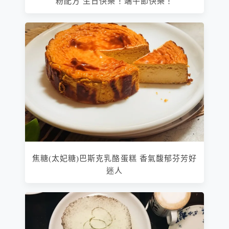
粉配方 生日快樂！端午節快樂！
焦糖(太妃糖)巴斯克乳酪蛋糕 香氣馥郁芬芳好
迷人