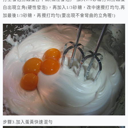
白出現立角
(
硬性發泡
)
，再加入
1/3
砂糖，改中速攪打均勻
,
再
加最後
1/3
砂糖，再攪打均勻
(
要出現不會彎曲的立角喔
!)
步驟3.
加入蛋黃快速混勻