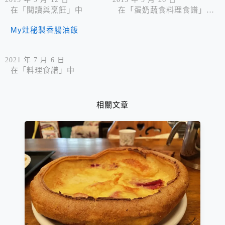
在「閱讀與烹飪」中
在「蛋奶蔬食料理食譜」中
My灶秘製香腸油飯
2021 年 7 月 6 日
在「料理食譜」中
相關文章