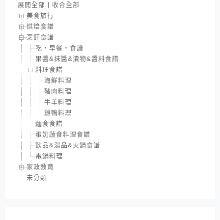
展開全部
|
收合全部
美食旅行
烘焙食譜
烹飪食譜
吃‧早餐‧食譜
果醬&抹醬&漬物&醬料食譜
料理食譜
海鮮料理
豬肉料理
牛羊料理
雞鴨料理
麵食食譜
蛋奶蔬食料理食譜
飲品&湯品&火鍋食譜
電鍋料理
家政教育
未分類