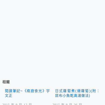
相關
閱讀筆記~《庖廚食光》宇
日式蘿蔔煮(燉蘿蔔)(附：
文正
昆布小魚乾高湯做法)
2015 年 9 月 12 日
2015 年 9 月 26 日