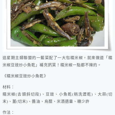
這星期主婦聯盟的一籃菜配了一大包糯米椒，就來做道「糯
米椒豆豉炒小魚乾」補充鈣質！糯米椒一點都不辣的。
《糯米椒豆豉炒小魚乾》
材料：
糯米椒(去頭斜切段)、豆豉、小魚乾(稍洗瀝乾)、大蒜(切
末)、薑(切末)、醬油、烏醋、米酒適量、糖少許
作法：