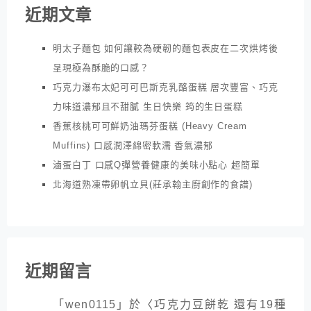
近期文章
明太子麵包 如何讓較為硬韌的麵包表皮在二次烘烤後
呈現極為酥脆的口感？
巧克力瀑布太妃可可巴斯克乳酪蛋糕 層次豐富、巧克
力味道濃郁且不甜膩 生日快樂 筠的生日蛋糕
香蕉核桃可可鮮奶油瑪芬蛋糕 (Heavy Cream
Muffins) 口感潤澤綿密軟濡 香氣濃郁
滷蛋白丁 口感Q彈營養健康的美味小點心 超簡單
北海道熟凍帶卵帆立貝(莊承翰主廚創作的食譜)
近期留言
「
wen0115
」於〈
巧克力豆餅乾 還有19種