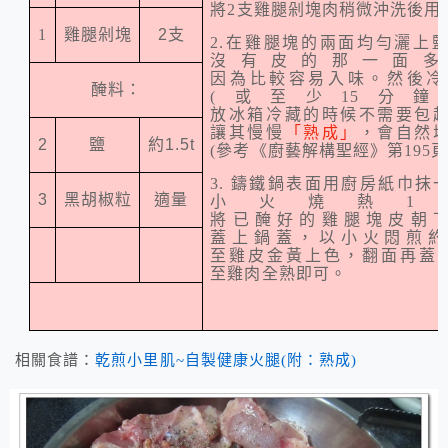
將
2
支雞腿剁塊肉稍微沖洗後用
1
雞腿剁塊
2
支
2.
在雞腿塊的兩面均勻灑上
沒有皮的那一面多
因為比較容易入味。然後冷
醃料：
(
或至少
15
分鐘
放冰箱冷藏的時候不需要包
讓其慢慢
「熟成」
，會自然
2
鹽
約
1.5t
(
參考《廚藝解構聖經》第
195
3.
鑄鐵鍋表面用廚房紙巾抹
3
黑胡椒粒
適量
小火燒熱
1
將已醃好的雞腿塊皮朝
蓋上鍋蓋，以小火悶煎
至雞皮金黃上色，翻面再蓋
至雞肉全熟即可。
相關食譜：
乾煎小里肌~自製健康火腿(附：熟成)