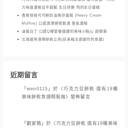
力味道濃郁且不甜膩 生日快樂 筠的生日蛋糕
香蕉核桃可可鮮奶油瑪芬蛋糕 (Heavy Cream
Muffins) 口感潤澤綿密軟濡 香氣濃郁
滷蛋白丁 口感Q彈營養健康的美味小點心 超簡單
北海道熟凍帶卵帆立貝(莊承翰主廚創作的食譜)
近期留言
「
wen0115
」於〈
巧克力豆餅乾 還有19種
美味餅乾食譜輕鬆做
〉發佈留言
「
劉安皓
」於〈
巧克力豆餅乾 還有19種美味