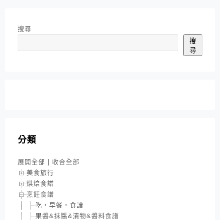
搜尋
搜
尋
分類
展開全部
|
收合全部
美食旅行
烘焙食譜
烹飪食譜
吃‧早餐‧食譜
果醬&抹醬&漬物&醬料食譜