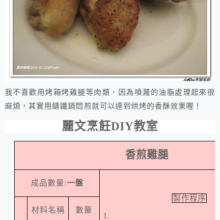
我不喜歡用烤箱烤雞腿等肉類，因為噴濺的油脂處理起來很
麻煩，其實用鑄鐵鍋悶煎就可以達到烘烤的香酥效果喔！
麗文烹飪
DIY
教室
香煎雞腿
成品數量
:
一盤
製作程序
材料名稱
數量
1.