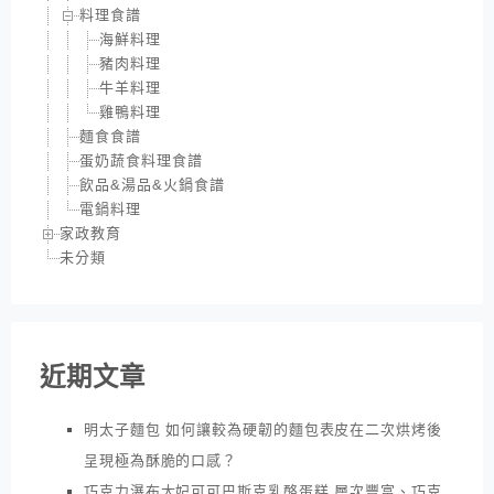
料理食譜
海鮮料理
豬肉料理
牛羊料理
雞鴨料理
麵食食譜
蛋奶蔬食料理食譜
飲品&湯品&火鍋食譜
電鍋料理
家政教育
未分類
近期文章
明太子麵包 如何讓較為硬韌的麵包表皮在二次烘烤後
呈現極為酥脆的口感？
巧克力瀑布太妃可可巴斯克乳酪蛋糕 層次豐富、巧克