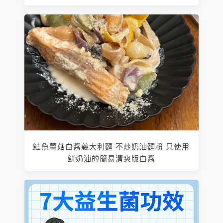
鮭魚蕈菇白醬義大利麵 不炒奶油麵粉 只使用
鮮奶油的簡易清爽版白醬