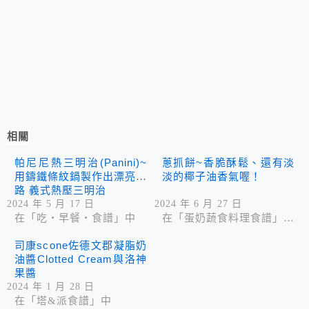
相關
帕尼尼熱三明治(Panini)~
蔥抓餅~香脆酥鬆、還有淡
用鑄鐵條紋鍋製作出漂亮紋
淡的椰子油香氣喔！
路 義式熱壓三明治
2024 年 5 月 17 日
2024 年 6 月 27 日
在「吃‧早餐‧食譜」中
在「蛋奶蔬食料理食譜」中
司康scone佐德文郡凝脂奶
油醬Clotted Cream與洛神
果醬
2024 年 1 月 28 日
在「塔&派食譜」中