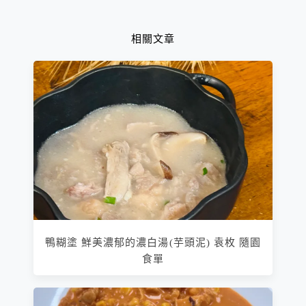
相關文章
鴨糊塗 鮮美濃郁的濃白湯(芋頭泥) 袁枚 隨園
食單