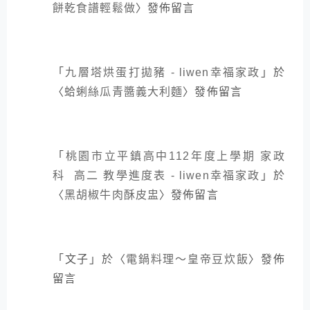
餅乾食譜輕鬆做
〉發佈留言
「
九層塔烘蛋打拋豬 - liwen幸福家政
」於
〈
蛤蜊絲瓜青醬義大利麵
〉發佈留言
「
桃園市立平鎮高中112年度上學期 家政
科 高二 教學進度表 - liwen幸福家政
」於
〈
黑胡椒牛肉酥皮盅
〉發佈留言
「
文子
」於〈
電鍋料理～皇帝豆炊飯
〉發佈
留言