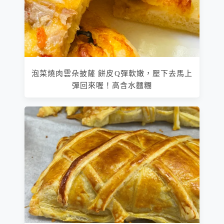
泡菜燒肉雲朵披薩 餅皮Q彈軟嫩，壓下去馬上
彈回來喔！高含水麵糰