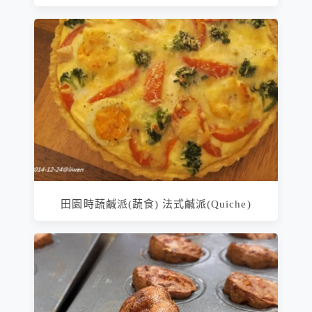
田園時蔬鹹派(蔬食) 法式鹹派(Quiche)