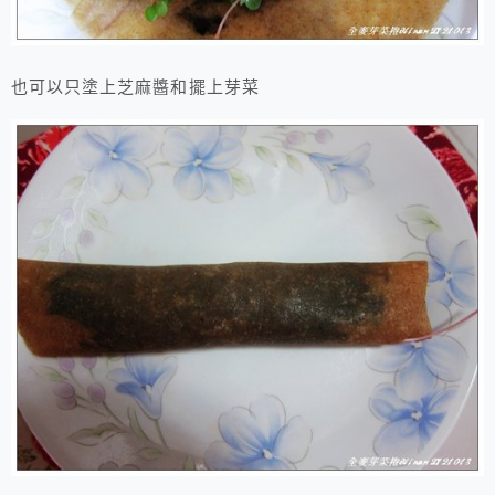
也可以只塗上芝麻醬和擺上芽菜