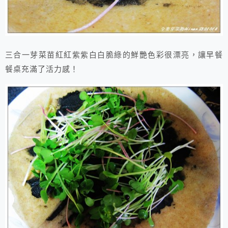
三合一芽菜苗紅紅紫紫白白脆綠的鮮艷色彩很漂亮，讓早餐
餐桌充滿了活力感！