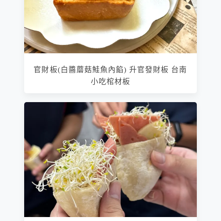
官財板(白醬蘑菇鮭魚內餡) 升官發財板 台南
小吃棺材板