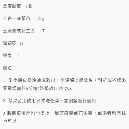
全麥餅皮 1張
三合一芽菜苗 25g
芝麻醬或花生醬 1T
葡萄乾 1t
堅果 1t
做法：
1. 全麥餅皮從冷凍庫取出，室溫解凍變軟後，對折或捲起來
置電鍋加熱5分鐘(外鍋放1/3杯水)
2. 芽菜苗用飲用水沖洗乾淨，置網籃瀝乾備用
3.將餅皮攤開均勻塗上一層芝麻醬或花生醬，或兩者都塗抹
也可以