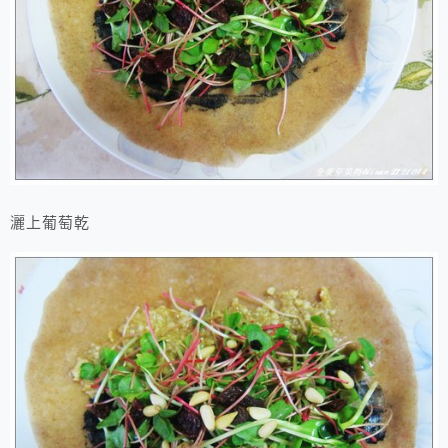
灑上葡萄乾