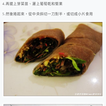
4.再擺上芽菜苗、灑上葡萄乾和堅果
5.然後捲起來，從中央斜切一刀對半，或切成小片食用