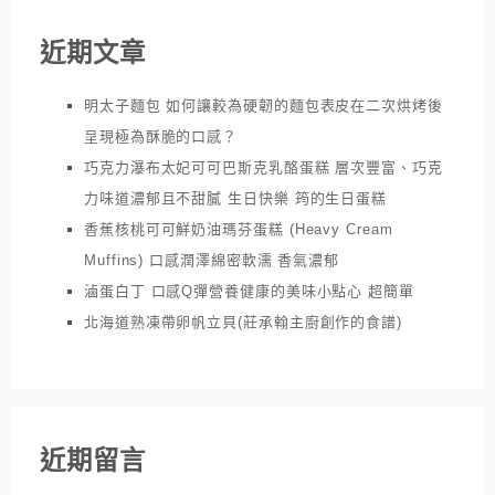
近期文章
明太子麵包 如何讓較為硬韌的麵包表皮在二次烘烤後
呈現極為酥脆的口感？
巧克力瀑布太妃可可巴斯克乳酪蛋糕 層次豐富、巧克
力味道濃郁且不甜膩 生日快樂 筠的生日蛋糕
香蕉核桃可可鮮奶油瑪芬蛋糕 (Heavy Cream
Muffins) 口感潤澤綿密軟濡 香氣濃郁
滷蛋白丁 口感Q彈營養健康的美味小點心 超簡單
北海道熟凍帶卵帆立貝(莊承翰主廚創作的食譜)
近期留言