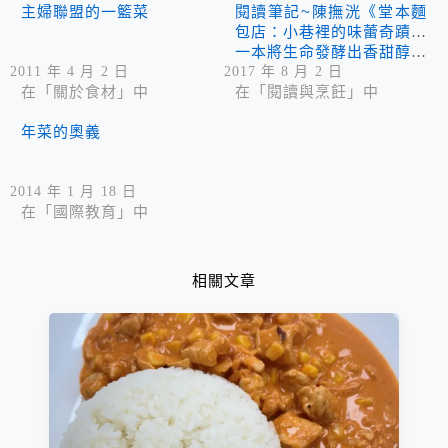
主婦聯盟的一籃菜
閱讀筆記~陳撫洸《堂本麵
包店：小巷裡的味蕾奇蹟》
一本將生命發酵出香甜醇厚
美好人生滋味的麵包書
2011 年 4 月 2 日
2017 年 8 月 2 日
在「關於食材」中
在「閱讀與烹飪」中
年菜的奧義
2014 年 1 月 18 日
在「國際教育」中
相關文章