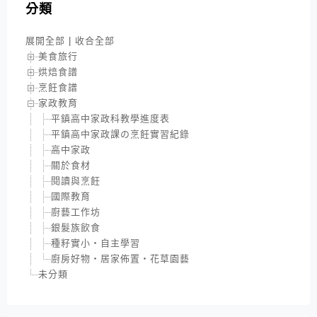
分類
展開全部
|
收合全部
美食旅行
烘焙食譜
烹飪食譜
家政教育
平鎮高中家政科教學進度表
平鎮高中家政課の烹飪實習紀錄
高中家政
關於食材
閱讀與烹飪
國際教育
廚藝工作坊
銀髮族飲食
種籽實小‧自主學習
廚房好物‧居家佈置‧花草園藝
未分類