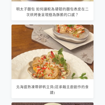
明太子麵包 如何讓較為硬韌的麵包表皮在二
次烘烤後呈現極為酥脆的口感？
北海道熟凍帶卵帆立貝(莊承翰主廚創作的食
譜)