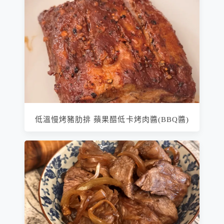
低溫慢烤豬肋排 蘋果醋低卡烤肉醬(BBQ醬)