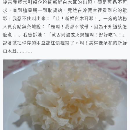
後來我經常引領企盼這新鮮白木耳的出現，卻是可遇不可
求，直到這星期一到取貨站，竟然在冷藏庫裡看到它的蹤
影，我忍不住叫出來：「哇！新鮮白木耳耶！」一旁的站務
人員有點無奈地說：「是啊！我都不敢帶，因為不知道該怎
麼煮….」我告訴她：「就丟到湯或火鍋裡啊！好好吃ㄟ！」
說著就把僅存的兩盒都往懷裡攥了。啊！美得像朵花的新鮮
白木耳……….