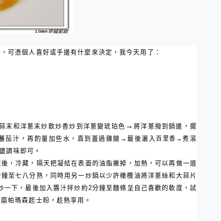
水，可憑個人喜好或手邊有什麼來決定，我今天用了：
→
蒜末和洋蔥末炒軟炒香炒到洋蔥變琥珀色
將洋蔥撥到鍋邊，擺
蕃茄汁，再酌量加些水，直到蓋過雞腿→最後灑入
百里香→
煮滾
鹽調味即可。
涼後，冷藏，隔天把凝結在表面的油脂撇掉，加熱，可以再做一道
分鐘至七八分熟，同時用另一炒鍋以少許橄欖油將洋蔥絲和大蒜片
炒一下，最後加入醬汁拌炒約
2
分鐘至麵條呈自己喜歡的軟度，試
現磨帕瑪森起士粉，趁熱享用。