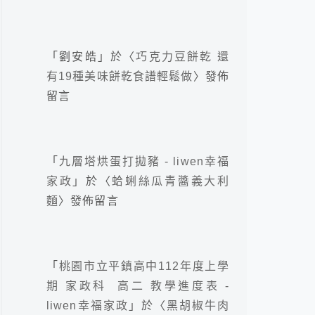
「
劉安皓
」於〈
巧克力豆餅乾 還
有19種美味餅乾食譜輕鬆做
〉發佈
留言
「
九層塔烘蛋打拋豬 - liwen幸福
家政
」於〈
蛤蜊絲瓜青醬義大利
麵
〉發佈留言
「
桃園市立平鎮高中112年度上學
期 家政科 高二 教學進度表 -
liwen幸福家政
」於〈
黑胡椒牛肉