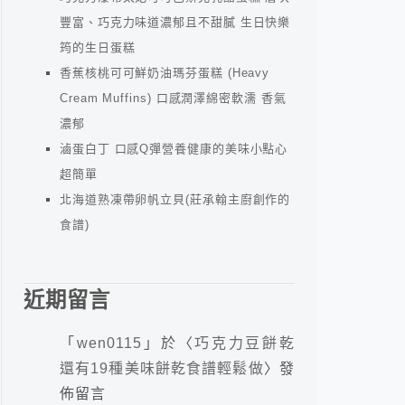
豐富、巧克力味道濃郁且不甜膩 生日快樂
筠的生日蛋糕
香蕉核桃可可鮮奶油瑪芬蛋糕 (Heavy
Cream Muffins) 口感潤澤綿密軟濡 香氣
濃郁
滷蛋白丁 口感Q彈營養健康的美味小點心
超簡單
北海道熟凍帶卵帆立貝(莊承翰主廚創作的
食譜)
近期留言
「
wen0115
」於〈
巧克力豆餅乾
還有19種美味餅乾食譜輕鬆做
〉發
佈留言