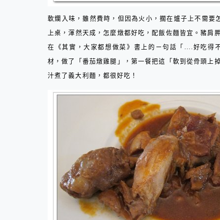
軟爛入味，雖然費時，但因為火小，擱在爐子上不需要怎
上桌，渾然天成，怎麼燉都好吃，配飯佐麵皆宜。豬肩
在《其實，大家都想做菜》書上的ㄧ句話「
….
好吃得
材，做了「番茄燉雞腿」，第一餐把這「軟到從骨頭上
汁煮了義大利麵，都很好吃！