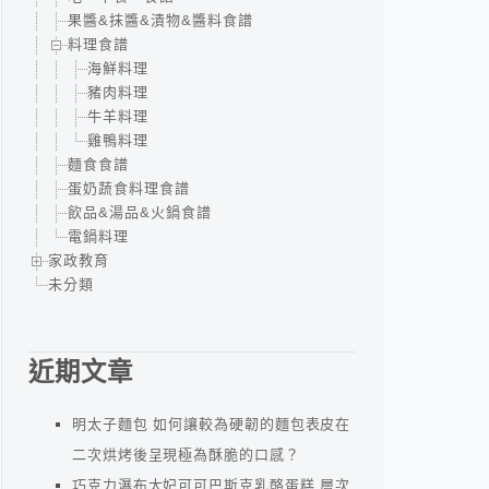
果醬&抹醬&漬物&醬料食譜
料理食譜
海鮮料理
豬肉料理
牛羊料理
雞鴨料理
麵食食譜
蛋奶蔬食料理食譜
飲品&湯品&火鍋食譜
電鍋料理
家政教育
未分類
近期文章
明太子麵包 如何讓較為硬韌的麵包表皮在
二次烘烤後呈現極為酥脆的口感？
巧克力瀑布太妃可可巴斯克乳酪蛋糕 層次