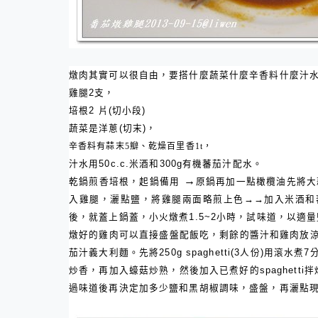
燉肉其實可以很自由，要搭什麼蔬菜什麼辛香料什麼汁
雞腿
2
支，
培根
2
片
(
切小段
)
蔬菜是洋蔥
(
切末
)
，
辛香料有蒜末
5
瓣、乾燥百里香
1t
，
汁水用
50c
.c.
米酒和
300g
有機蕃茄汁配水。
→
乾鍋煎香培根，起鍋備用
原鍋再加一點橄欖油先將大
入雞腿，灑點鹽，將雞腿兩面略煎上色→→加入米酒和
後，就蓋上鍋蓋，小火燉煮
1.5~2
小時，試味道，以適量
燉好的雞肉可以直接盛盤配飯吃，剩餘的醬汁和雞肉放
茄汁義大利麵。先將
250g
spaghetti(3
人份
)
用滾水煮
7
炒香，再加入蠔菇炒熟，然後加入已煮好的
spaghetti
拌
過味道後再決定加多少鹽和黑胡椒調味，盛盤，再灑點