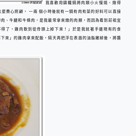
我喜歡用鑄鐵鍋將肉類小火慢燒、燉得
麼費心照顧， 一兩 個小時後就有一鍋有肉有菜的好料可以直接
胛肉、牛腱和牛條肉，是我最常拿來燉的肉類，而因為看到莊祖宜
不得了，雞肉軟到從骨頭上掉下來！」於是我就著手邊現有的食
掉下來」的雞肉拿來配飯，隔天再把浮在表面的油脂撇掉後，將醬