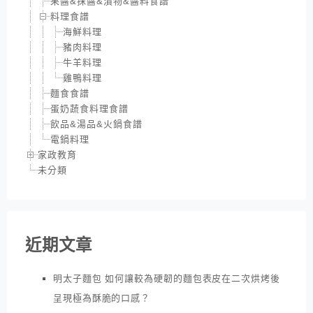
果醬&抹醬&漬物&醬料食譜
料理食譜
海鮮料理
豬肉料理
牛羊料理
雞鴨料理
麵食食譜
蛋奶蔬食料理食譜
飲品&湯品&火鍋食譜
電鍋料理
家政教育
未分類
近期文章
明太子麵包 如何讓較為硬韌的麵包表皮在二次烘烤後
呈現極為酥脆的口感？