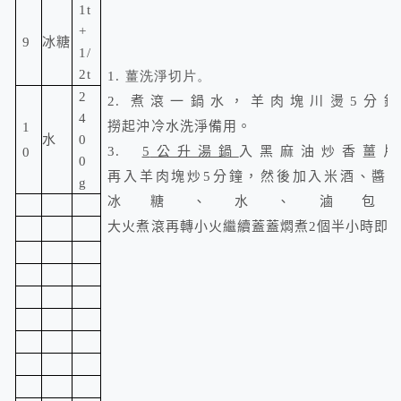
1t
+
9
冰糖
1/
2t
1. 薑洗淨切片。
2
2.
煮滾一鍋水，
羊肉塊
川燙
5
分鐘
4
撈起沖冷水
洗淨備用。
1
水
0
3.
5
公升湯鍋
入
黑麻油
炒香
薑
0
0
再入
羊肉塊
炒
5
分鐘，然後加入
米酒
、
醬
g
冰糖、水
、
滷
大火煮滾再轉小火繼續蓋蓋燜煮
2
個半小時即