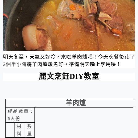
明天冬至，天氣又好冷，來吃羊肉爐吧！今天晚餐後花了
2
個半小時
將羊肉爐燉煮好，準備明天晚上享用喽！
麗文烹飪
DIY
教室
羊肉爐
成品數量
:
6
人份
材
數
料
量