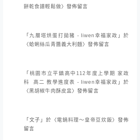
餅乾食譜輕鬆做
〉發佈留言
「
九層塔烘蛋打拋豬 - liwen幸福家政
」於
〈
蛤蜊絲瓜青醬義大利麵
〉發佈留言
「
桃園市立平鎮高中112年度上學期 家政
科 高二 教學進度表 - liwen幸福家政
」於
〈
黑胡椒牛肉酥皮盅
〉發佈留言
「
文子
」於〈
電鍋料理～皇帝豆炊飯
〉發佈
留言