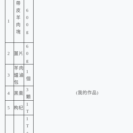
帶
皮
6
羊
0
1
肉
0
塊
g
6
2
薑片
0
g
羊肉
1
3
爐滷
個
包
3
(
我的作品
)
4
黑棗
顆
1
5
枸杞
T
1
T