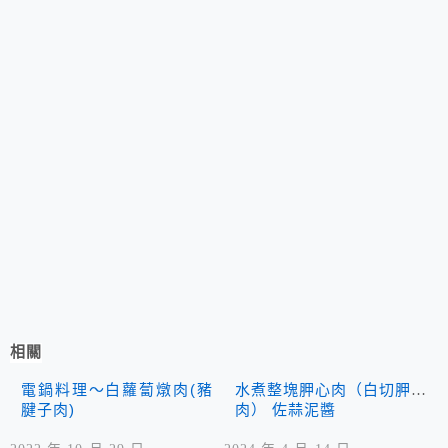
相關
電鍋料理～白蘿蔔燉肉(豬
水煮整塊胛心肉（白切胛心
腱子肉)
肉） 佐蒜泥醬