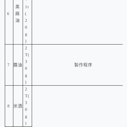
+
黑
1t
6
麻
(
油
2
0
g
)
2
T(
3
7
醬油
製作程序
0
g
)
2
T(
3
8
米酒
0
g
)