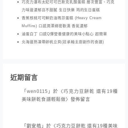
巧克力瀑布太妃可可巴斯克乳酪蛋糕 層次豐富、巧克
力味道濃郁且不甜膩 生日快樂 筠的生日蛋糕
香蕉核桃可可鮮奶油瑪芬蛋糕 (Heavy Cream
Muffins) 口感潤澤綿密軟濡 香氣濃郁
滷蛋白丁 口感Q彈營養健康的美味小點心 超簡單
北海道熟凍帶卵帆立貝(莊承翰主廚創作的食譜)
近期留言
「
wen0115
」於〈
巧克力豆餅乾 還有19種
美味餅乾食譜輕鬆做
〉發佈留言
「
劉安皓
」於〈
巧克力豆餅乾 還有19種美味