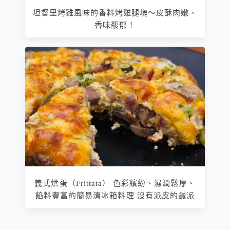
坦督里烤雞風味的香料烤雞腿塊～皮酥肉嫩、
香味馥郁！
義式烘蛋（Frittata） 色彩繽紛、濕潤鬆厚、
餡料豐富的簡易清冰箱料理 沒有派皮的鹹派