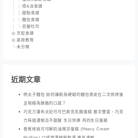
塔&派食譜
甜點食譜
麵包食譜
百變吐司
烹飪食譜
家政教育
未分類
近期文章
明太子麵包 如何讓較為硬韌的麵包表皮在二次烘烤後
呈現極為酥脆的口感？
巧克力瀑布太妃可可巴斯克乳酪蛋糕 層次豐富、巧克
力味道濃郁且不甜膩 生日快樂 筠的生日蛋糕
香蕉核桃可可鮮奶油瑪芬蛋糕 (Heavy Cream
Muffins) 口感潤澤綿密軟濡 香氣濃郁