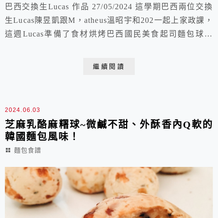
巴西交換生Lucas 作品 27/05/2024 這學期巴西兩位交換
生Lucas陳昱凱跟M，atheus溫昭宇和202一起上家政課，
這週Lucas準備了食材烘烤巴西國民美食起司麵包球，
Matheus說他們在巴西經常會做來吃，算是他們的家常菜
了。做法、材料與口感外觀跟台灣麵包店裡的韓國麻糬球
繼續閱讀
非常相似，不禁懷疑是韓國學巴西的嗎？上網一查，果然
韓國麻糬球就是源自巴西起司麵包球，由於巴西潮濕的熱
帶氣候不適...
2024.06.03
芝麻乳酪麻糬球~微鹹不甜、外酥香內Q軟的
韓國麵包風味！
麵包食譜