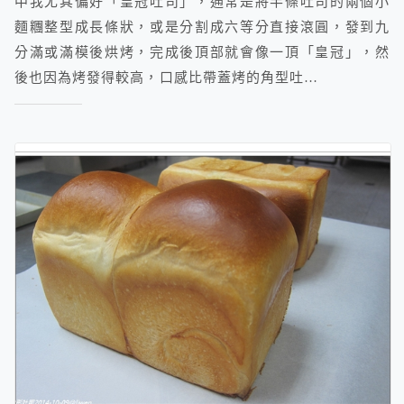
中我尤其偏好「皇冠吐司」，通常是將半條吐司的兩個小
麵糰整型成長條狀，或是分割成六等分直接滾圓，發到九
分滿或滿模後烘烤，完成後頂部就會像一頂「皇冠」，然
後也因為烤發得較高，口感比帶蓋烤的角型吐…