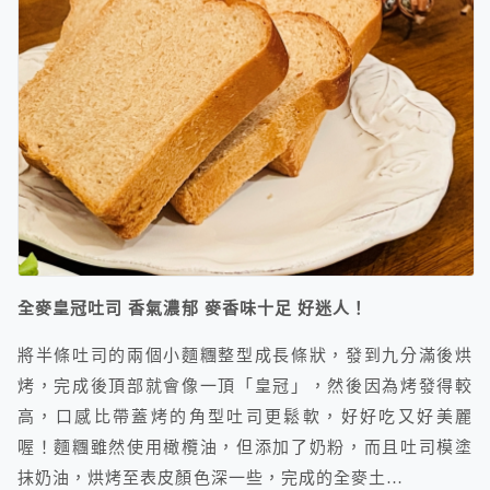
全麥皇冠吐司 香氣濃郁 麥香味十足 好迷人！
將半條吐司的兩個小麵糰整型成長條狀，發到九分滿後烘
烤，完成後頂部就會像一頂「皇冠」，然後因為烤發得較
高，口感比帶蓋烤的角型吐司更鬆軟，好好吃又好美麗
喔！麵糰雖然使用橄欖油，但添加了奶粉，而且吐司模塗
抹奶油，烘烤至表皮顏色深一些，完成的全麥土…