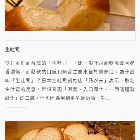
生吐司
從日本紅到台灣的「生吐司」，比一般吐司鬆軟濕潤且奶
香濃郁，而鬆軟的口感和奶香主要來自於鮮奶油，為什麼
叫「生吐司」？日本生吐司創始店「乃が美」表示，取名
生吐司的用意，是想表現「濕潤、入口即化、一到嘴邊就
融化」的口感。但也因為用到更多鮮奶油、牛…