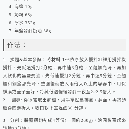
海鹽 10g
奶粉 68g
冰水 352g
無鹽發酵奶油 38g
作法：
1. 揉麵&基本發酵：將
材料 1~
6依序放入攪拌缸裡用攪拌機
攪拌，先低速攪打2分鐘，再中速3分鐘，至麵糰光滑，再加
入軟化的無鹽奶油，先低速攪打2分鐘，再中速5分鐘，至麵
糰和鋼盆都光滑，整圓後就放入兩倍大以上的容器中，用保
鮮膜或蓋子蓋好，冷藏低溫慢慢發酵一夜至2~2.5倍大。
2. 翻麵: 從冰箱取出麵糰，用手掌壓扁排氣，翻面，再將麵
糰從四邊折入，收口朝下室溫醒30 分鐘。
3. 分割：將麵糰切割成4等份(一個約260g)，滾圓後蓋起來
鬆弛20分鐘。