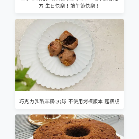
方 生日快樂！端午節快樂！
巧克力乳酪麻糬QQ球 不使用烤模版本 麵糰版