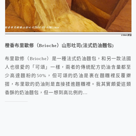
橙香布里歐修（Brioche）山形吐司(法式奶油麵包)
布里歐修（Brioche）是一種法式奶油麵包，和另一款法國
人也很愛的「可頌」一樣，兩者的傳統配方奶油含量都至
少高達麵粉的50%，但可頌的奶油是裹在麵糰裡反覆擀
摺，布里歐的奶油則是直接揉進麵糰裡。我其實頗愛這類
香酥的奶油麵包，但一想到高比例的…