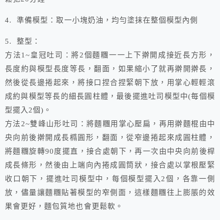
4. 準備模型：取一小塊奶油，均勻塗抹在整個模型內側
5. 整型：
方法1~皇冠吐司：將2個麵糰一一上下擀開成接近長方形，
長度約與模型長度等長，翻面，如果縮小了就再擀開擀長，
然後從長邊捲起來，將接口捏合捏緊朝下放，用掌心輕輕滾
成約與模型等長的細長圓柱體，最後擺進吐司模型中(每個模
型擺入2個)。
方法2~雙峰山形吐司：將麵糰用掌心壓扁，再用擀麵棍由中
央向前後擀開成長橢圓形，翻面，從窄邊捲起來成圓柱體，
將麵糰旋轉90度擺直，接合處朝下，再一次由中央向前後桿
成長條形，然後由上端向內捲成圓筒狀，接合處以掌根壓緊
收口朝下，擺進吐司模型中，每個模型擺入2個，各靠一側
放，儘量讓麵糰貼著模型的窄側面，這樣麵糰往上膨脹的效
果會更好，麵包質地也會更鬆軟。