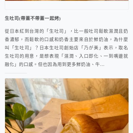
生吐司(帶蓋不帶蓋一起烤)
從日本紅到台灣的「生吐司」，比一般吐司鬆軟濕潤且奶
香濃郁，而鬆軟的口感和奶香主要來自於鮮奶油，為什麼
叫「生吐司」？日本生吐司創始店「乃が美」表示，取名
生吐司的用意，是想表現「濕潤、入口即化、一到嘴邊就
融化」的口感。但也因為用到更多鮮奶油、牛…