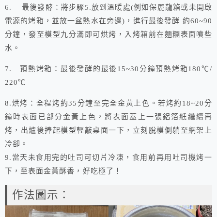
6. 最後發酵：將步驟5.放到溫暖處(例如保麗龍箱或未開啟
電源的烤箱，並放一盆熱水在旁邊)，進行最後發酵 約60~90
分鐘，發至模型九分滿即可烘烤，入烤箱前在麵糰表面噴些
水。
7. 預熱烤箱：最後發酵的最後15~30分鐘預熱烤箱180℃/
220℃
8.烘烤：全程烤約35分鐘至完全金黃上色。若烤約18~20分
鐘時表面已部分金黃上色，將表面蓋上一張鋁箔紙繼續再
烤，出爐後捧起模型輕敲桌面一下，立刻脫模側躺至網架上
冷卻。
9.當天未食用完的吐司可切片冷凍，食用前再用吐司機烤一
下，至表面金黃酥香，好吃極了！
作法圖示：