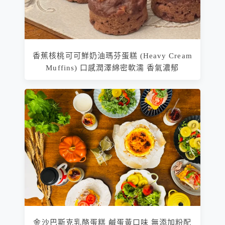
香蕉核桃可可鮮奶油瑪芬蛋糕 (Heavy Cream
Muffins) 口感潤澤綿密軟濡 香氣濃郁
金沙巴斯克乳酪蛋糕 鹹蛋黃口味 無添加粉配