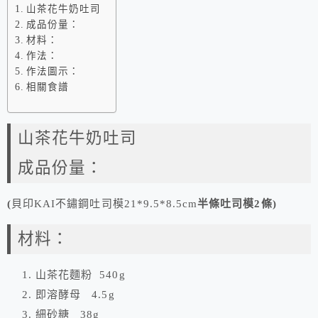
山茶花牛奶吐司
成品份量：
材料：
作法：
作法圖示：
相關食譜
山茶花牛奶吐司
成品份量：
(
貝印KAI不鏽鋼吐司模21*9.5*8.5cm
半條吐司模2條)
材料：
山茶花麵粉 540g
即溶酵母 4.5g
細砂糖 38g