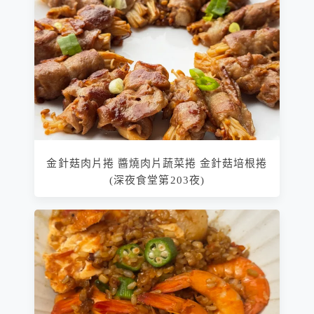
金針菇肉片捲 醬燒肉片蔬菜捲 金針菇培根捲
(深夜食堂第203夜)