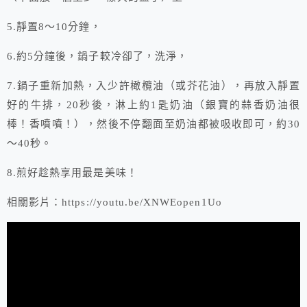
5.靜置8～10分鐘，
6.約5分鐘後，鍋子較冷卻了，洗淨，
7.鍋子重新加熱，入少許橄欖油（或芥花油），再放入靜置
好的牛排，20秒後，淋上約1匙奶油（銀寶的蒜香奶油很
棒！香噴噴！），然後不停翻面至奶油都被吸收即可，約30
～40秒。
8.煎好趁熱享用最是美味！
相關影片：https://youtu.be/XNWEopen1Uo