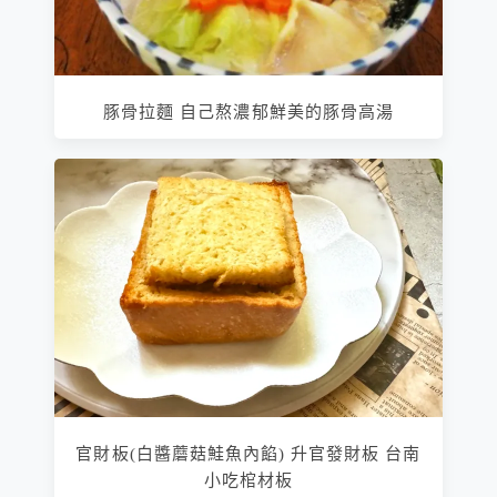
豚骨拉麵 自己熬濃郁鮮美的豚骨高湯
官財板(白醬蘑菇鮭魚內餡) 升官發財板 台南
小吃棺材板