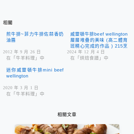
相關
煎牛排~菲力牛排佐蒜香奶
威靈頓牛排beef wellington
油醬
層層堆疊的美味 (高二體育
班精心完成的作品 ) 215烹
飪實習課程紀錄
2012 年 9 月 26 日
2024 年 12 月 4 日
在「牛羊料理」中
在「烘焙食譜」中
迷你威靈頓牛排mini beef
wellington
2020 年 3 月 1 日
在「牛羊料理」中
相關文章