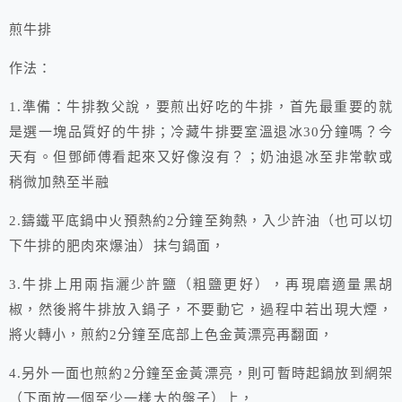
煎牛排
作法：
1.準備：牛排教父說，要煎出好吃的牛排，首先最重要的就
是選一塊品質好的牛排；冷藏牛排要室溫退冰30分鐘嗎？今
天有。但鄧師傅看起來又好像沒有？；奶油退冰至非常軟或
稍微加熱至半融
2.鑄鐵平底鍋中火預熱約2分鐘至夠熱，入少許油（也可以切
下牛排的肥肉來爆油）抹勻鍋面，
3.牛排上用兩指灑少許鹽（粗鹽更好），再現磨適量黑胡
椒，然後將牛排放入鍋子，不要動它，過程中若出現大煙，
將火轉小，煎約2分鐘至底部上色金黃漂亮再翻面，
4.另外一面也煎約2分鐘至金黃漂亮，則可暫時起鍋放到網架
（下面放一個至少一樣大的盤子）上，