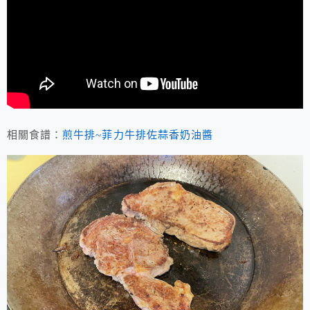
相關食譜：
煎牛排~菲力牛排佐蒜香奶油醬