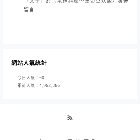
「
文子
」於〈
電鍋料理～皇帝豆炊飯
〉發佈
留言
網站人氣統計
今日人氣：
60
累計人氣：
4,952,356
RSS