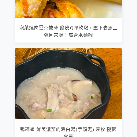
泡菜燒肉雲朵披薩 餅皮Q彈軟嫩，壓下去馬上
彈回來喔！高含水麵糰
鴨糊塗 鮮美濃郁的濃白湯(芋頭泥) 袁枚 隨園
食單