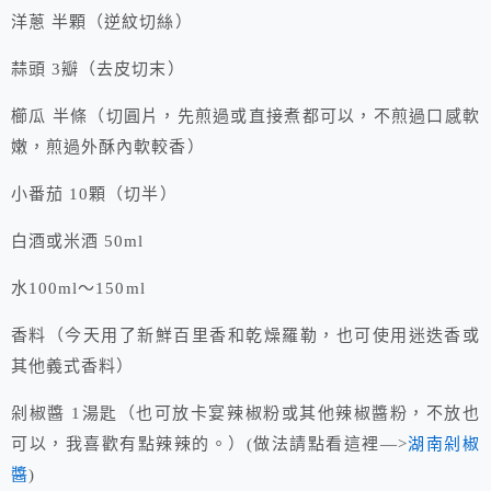
洋蔥 半顆（逆紋切絲）
蒜頭 3瓣（去皮切末）
櫛瓜 半條（切圓片，先煎過或直接煮都可以，不煎過口感軟
嫩，煎過外酥內軟較香）
小番茄 10顆（切半）
白酒或米酒 50ml
水100ml～150ml
香料（今天用了新鮮百里香和乾燥羅勒，也可使用迷迭香或
其他義式香料）
剁椒醬 1湯匙（也可放卡宴辣椒粉或其他辣椒醬粉，不放也
可以，我喜歡有點辣辣的。）(做法請點看這裡—>
湖南剁椒
醬
)