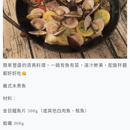
簡單豐盛的清爽料理，一鍋有魚有菜，湯汁鮮美，配飯拌麵
都好好吃
義式水煮魚
材料：
金目鱸魚片 300g（或其他白肉魚、鮭魚）
蛤蠣 300g