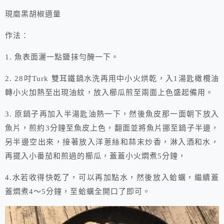
現磨黑胡椒適量
作法：
1. 魚表面灑一點鹽抹勻醃一下。
2. 28吋Turk 雙耳鐵鍋水洗再用中小火烘乾，入1湯匙橄欖油
轉小火加熱至出現油紋，放入櫛瓜煎至兩面上色盛起備用。
3. 原鍋子再加入半湯匙油熱一下，然後魚皮那一面朝下放入
魚片，煎約3分鐘至魚皮上色，翻面並將魚片挪至鍋子半邊，
另半邊空出來，接著放入洋蔥絲和蒜末炒香，淋入酒和水，
再擺入小番茄和煎過的櫛瓜，蓋蓋小火燜煮5分鐘，
4.水若收得快乾了，可以再加點水，然後放入蛤蠣，繼續蓋
蓋燜煮4～5分鐘，至蛤蠣全開口了即可。