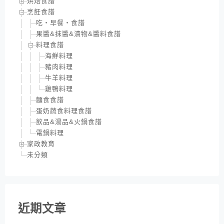
烘焙食譜
烹飪食譜
吃‧早餐‧食譜
果醬&抹醬&漬物&醬料食譜
料理食譜
海鮮料理
豬肉料理
牛羊料理
雞鴨料理
麵食食譜
蛋奶蔬食料理食譜
飲品&湯品&火鍋食譜
電鍋料理
家政教育
未分類
近期文章