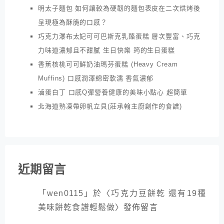
明太子麵包 如何讓較為硬韌的麵包表皮在二次烘烤後
呈現極為酥脆的口感？
巧克力瀑布太妃可可巴斯克乳酪蛋糕 層次豐富、巧克
力味道濃郁且不甜膩 生日快樂 筠的生日蛋糕
香蕉核桃可可鮮奶油瑪芬蛋糕 (Heavy Cream
Muffins) 口感潤澤綿密軟濡 香氣濃郁
滷蛋白丁 口感Q彈營養健康的美味小點心 超簡單
北海道熟凍帶卵帆立貝(莊承翰主廚創作的食譜)
近期留言
「
wen0115
」於〈
巧克力豆餅乾 還有19種
美味餅乾食譜輕鬆做
〉發佈留言