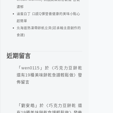
濃郁
滷蛋白丁 口感Q彈營養健康的美味小點心
超簡單
北海道熟凍帶卵帆立貝(莊承翰主廚創作的
食譜)
近期留言
「
wen0115
」於〈
巧克力豆餅乾
還有19種美味餅乾食譜輕鬆做
〉發
佈留言
「
劉安皓
」於〈
巧克力豆餅乾 還
有19種美味餅乾食譜輕鬆做
〉發佈