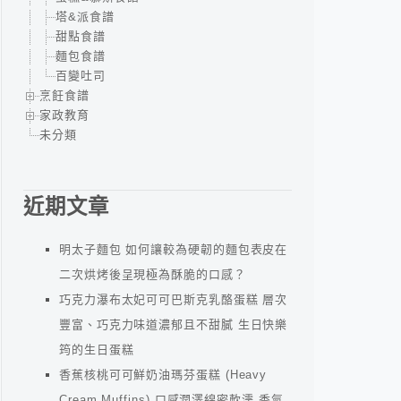
塔&派食譜
甜點食譜
麵包食譜
百變吐司
烹飪食譜
家政教育
未分類
近期文章
明太子麵包 如何讓較為硬韌的麵包表皮在
二次烘烤後呈現極為酥脆的口感？
巧克力瀑布太妃可可巴斯克乳酪蛋糕 層次
豐富、巧克力味道濃郁且不甜膩 生日快樂
筠的生日蛋糕
香蕉核桃可可鮮奶油瑪芬蛋糕 (Heavy
Cream Muffins) 口感潤澤綿密軟濡 香氣