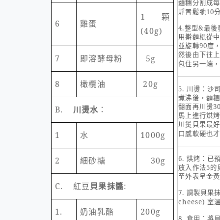
麵糰分割成
靜置鬆弛
10
1
顆
6
雞蛋
4.
整型
&
最後
(40g)
用擀麵棍從
並旋轉
90
度
然後由下往
7
即溶酵母粉
5g
包住另一端
8
橄欖油
20g
5.
川燙：沙
煮沸後，麵
翻面再川燙
3
B.
川燙水
：
馬上進行烘
川燙貝果最
口感軟硬也
1
水
1000g
6.
烘烤：已
2
細砂糖
30g
放入作法
5
的
至外表呈金
C.
紅豆
貝果抹醬
:
7.
調製貝果
cheese)
室
1.
奶油乳酪
200g
8.
食用：將