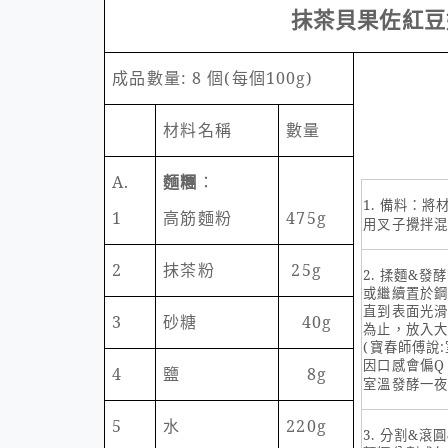
抹茶貝果佐紅豆
成品數量
: 8
個
(
每個
100g)
材料名稱
數量
A.
麵糰
：
1.
備料：將
1
高筋麵粉
475g
用叉子攪拌
2
抹茶粉
25g
2.
揉麵
&
發酵
或繼續置於
直到表面光
3
砂糖
40g
為止，放入
(
寶春師傅說
:
因口感會偏
Q
4
鹽
8g
室溫發酵一
5
水
220g
3.
分割
&
滾圓