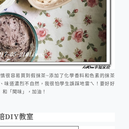
不慎很容易買到假抹茶~添加了化學香料和色素的抹茶
、味道濃烈不自然，我很怕學生誤踩地雷ㄟ！要好好
」和「聞味」，加油！
培
DIY
教室