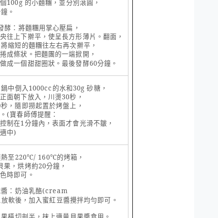
每個
100g
的小麵糰，並分別滾圓，
分鐘。
發酵：將麵糰用掌心壓扁，
中央往上下擀平，使呈長方形薄片。翻面，
，將縮短的麵糰往左右再次擀平，
上捲成條狀。把麵團的一端掀開，
，做成一個甜甜圈狀。最後發酵
60
分鐘。
司鍋中倒入
1000cc
的水和
30g
砂糖，
糰正面朝下放入，川燙
30
秒，
0
秒，隨即撈起置於烤盤上，
烤。
(
寶春師傅提醒：
好控制在
1
分鐘內，表面才會光滑不皺，
才適中
)
預熱至
220
℃
/ 160
℃的烤箱，
貝果，烘烤約
20
分鐘，
黃色時即可。
抹醬：奶油乳酪
(cream
溫放軟後，加入蜜紅豆醬攪拌均勻即可。
貝果橫切剖半，抹上適量貝果醬食用。