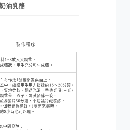
奶油乳酪
製作程序
材料
1~8
放入大鋼盆，
混成糰狀，用手充分和勻成糰。
：將作法
1
麵糰移置桌面上，
鋼盆中，繼續用手用力搓揉約
15
～
20
分鐘，
滑、質地柔軟、鋼盆光滑、手也光滑
(
三光
)
大鋼盆蓋上蓋子，冷藏發酵一晚。
室溫發酵
30
分鐘，不建議冷藏發酵，
。但我覺得還好。
)
寒流來襲時，
夜約
8
小時也可以喔。
&
中間發酵：