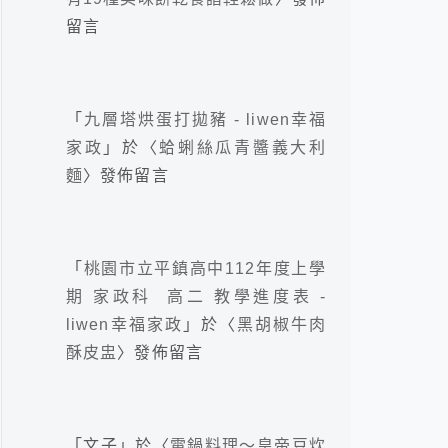
留言
「
九層塔烘蛋打拋豬 - liwen幸福
家政
」於〈
蛤蜊絲瓜青醬義大利
麵
〉發佈留言
「
桃園市立平鎮高中112年度上學
期 家政科 高二 教學進度表 -
liwen幸福家政
」於〈
黑胡椒牛肉
酥皮盅
〉發佈留言
「
文子
」於〈
電鍋料理～皇帝豆炊