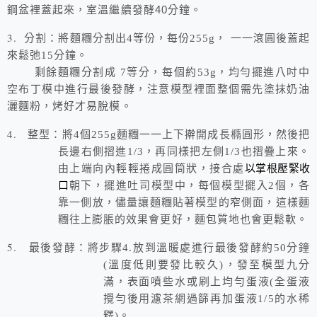
40
鋼盆裡蓋起來，室溫繼續發酵
分鐘。
3.
分割：將麵糰分割出
4
等份，每份
255g
， 一一滾圓後蓋起
來鬆弛
15
分鐘。
剩餘麵糰分割成
7
等分，每個約
53g
，均勻擺進八吋中
空布丁模中進行最後發酵，注意模型裡面整個需先塗抹奶油
灑麵粉，烤好才易脫模。
4.
整型：將
4
個
255g
麵糰一一上下擀開成長橢圓形，然後把
長邊右側摺進
1/3
，再同樣把左側
1/3
也摺疊上來。
由上端向內輕輕捲成圓筒狀，接合處
以掌根壓緊收
口
朝下，擺進吐司模型中，每個模型擺入
2
個，各
靠一側放，儘量讓麵糰貼著模型的窄側面，這樣麵
糰往上膨脹的效果會更好，麵包質地也會更鬆軟。
5.
最後發酵：將步驟
4.
放到溫暖處進行最後發酵約
50
分鐘
(
溫度低則要發比較久
)
，發至模型九分
滿，表面噴些水或刷上均勻蛋液(全蛋液
攪勻後用濾茶網過篩再加蛋液1/5的水稀
釋)。