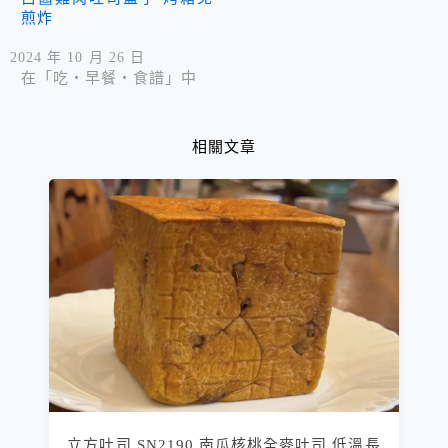
煎炸
2024 年 10 月 26 日
在「吃‧早餐‧食譜」中
相關文章
立方吐司 SN2190 南瓜核桃全麥吐司 低溫長