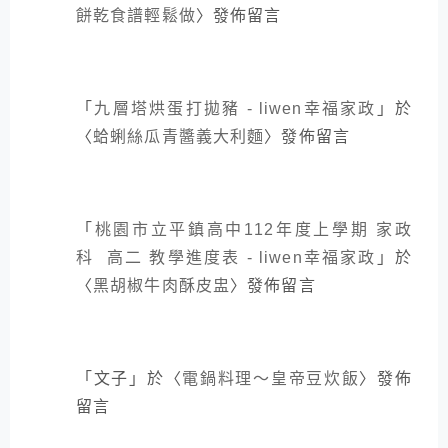
餅乾食譜輕鬆做
〉發佈留言
「
九層塔烘蛋打拋豬 - liwen幸福家政
」於
〈
蛤蜊絲瓜青醬義大利麵
〉發佈留言
「
桃園市立平鎮高中112年度上學期 家政
科 高二 教學進度表 - liwen幸福家政
」於
〈
黑胡椒牛肉酥皮盅
〉發佈留言
「
文子
」於〈
電鍋料理～皇帝豆炊飯
〉發佈
留言