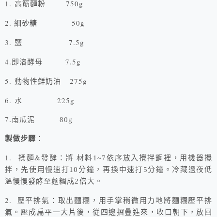
1.
750g
高筋麵粉
2.
50g
細砂糖
3.
7.5g
鹽
4.
7.5g
即溶酵母
5.
275g
動物性
鮮奶油
6.
225g
水
7.
南瓜泥
80g
製做步驟
：
1.
&
揉麵
發酵：將
材料
1~7
依序放入攪拌鋼裡，用機器攪
拌，先使用慢速打
10
分鐘，再換中速打
5
分鐘。冷藏過夜低
溫慢慢發酵至麵糰成
2
倍大。
2.
壓平排氣：取出麵糰，用手掌稍微用力地將麵糰壓平排
氣。壓成扁平一大片後，從四邊摺疊進來，收口朝下，放回