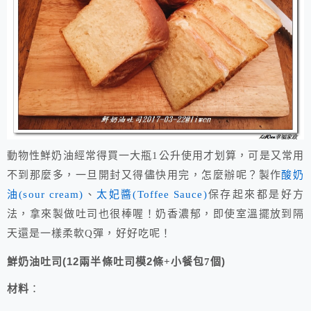
動物性鮮奶油經常得買一大瓶1公升使用才划算，可是又常用
不到那麼多，一旦開封又得儘快用完，怎麼辦呢？製作
酸奶
油(sour cream)
、
太妃醬(Toffee Sauce)
保存起來都是好方
法，拿來製做吐司也很棒喔！奶香濃郁，即使室溫擺放到隔
天還是一樣柔軟Q彈，好好吃呢！
(12
2
)
鮮奶油吐司
兩半條吐司模
條
+
小餐包
7
個
材料
：