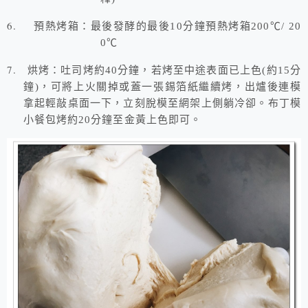
6.
預熱烤箱：最後發酵的最後
10
分鐘預熱烤箱20
0
℃
/ 20
0
℃
7.
烘烤：吐司烤約
40
分鐘，若烤至中途表面已上色
(
約
15
分
鐘
)
，可將上火關掉或蓋一張錫箔紙繼續烤，出爐後連模
拿起輕敲桌面一下，立刻脫模至網架上側躺冷卻。布丁模
小餐包烤約20分鐘至金黃上色即可。