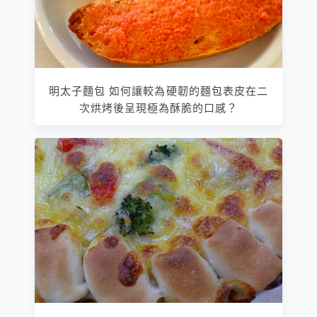
明太子麵包 如何讓較為硬韌的麵包表皮在二
次烘烤後呈現極為酥脆的口感？