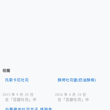
相關
托斯卡尼吐司
酥烤吐司邊(奶油酥條)
2015 年 9 月 20 日
2024 年 4 月 19 日
在「百變吐司」中
在「百變吐司」中
白醬雞肉吐司盒子 烤箱免