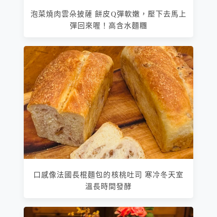
泡菜燒肉雲朵披薩 餅皮Q彈軟嫩，壓下去馬上
彈回來喔！高含水麵糰
口感像法國長棍麵包的核桃吐司 寒冷冬天室
溫長時間發酵