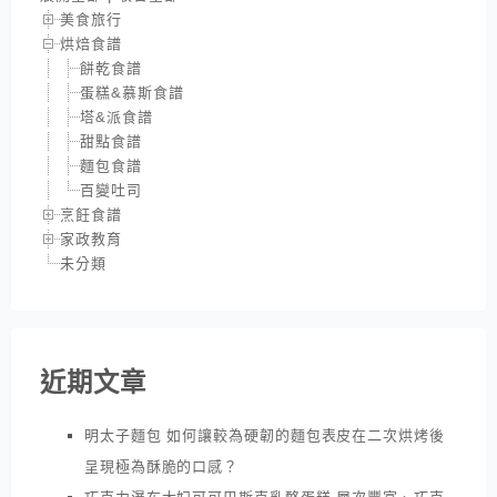
美食旅行
烘焙食譜
餅乾食譜
蛋糕&慕斯食譜
塔&派食譜
甜點食譜
麵包食譜
百變吐司
烹飪食譜
家政教育
未分類
近期文章
明太子麵包 如何讓較為硬韌的麵包表皮在二次烘烤後
呈現極為酥脆的口感？