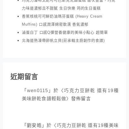
巧克力瀑布太妃可可巴斯克乳酪蛋糕 層次豐富、巧克
力味道濃郁且不甜膩 生日快樂 筠的生日蛋糕
香蕉核桃可可鮮奶油瑪芬蛋糕 (Heavy Cream
Muffins) 口感潤澤綿密軟濡 香氣濃郁
滷蛋白丁 口感Q彈營養健康的美味小點心 超簡單
北海道熟凍帶卵帆立貝(莊承翰主廚創作的食譜)
近期留言
「
wen0115
」於〈
巧克力豆餅乾 還有19種
美味餅乾食譜輕鬆做
〉發佈留言
「
劉安皓
」於〈
巧克力豆餅乾 還有19種美味