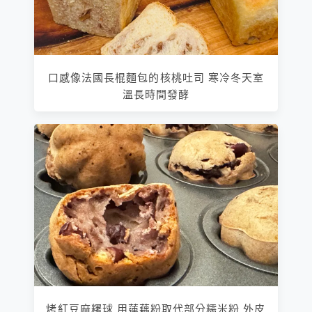
口感像法國長棍麵包的核桃吐司 寒冷冬天室
溫長時間發酵
烤紅豆麻糬球 用蓮藕粉取代部分糯米粉 外皮