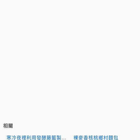
相關
寒冷夜裡利用發酵籐籃製作
裸麥香核桃鄉村麵包