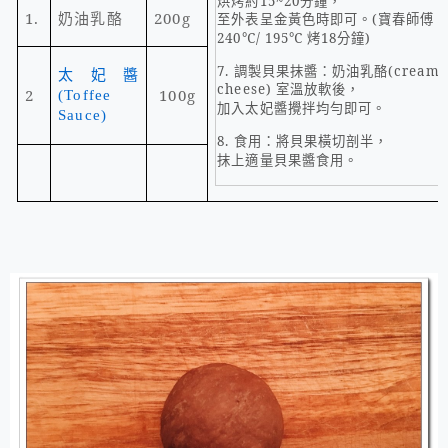
烘烤約
15~20
分鐘，
1.
奶油乳酪
200g
至外表呈金黃色時即可。
(
寶春師傅
240
℃
/ 195
℃
烤
18
分鐘
)
7.
調製貝果抹醬：奶油乳酪
(cream
太妃醬
cheese)
室溫放軟後，
2
100g
(Toffee
加入太妃醬攪拌均勻即可。
Sauce)
8.
食用：將貝果橫切剖半，
抹上適量貝果醬食用。