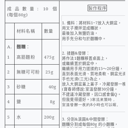
製作程序
成品數量
: 10
個
(
每個
80g)
1.
備料：將材料
1~7
放入大鋼盆，
用叉子攪拌混成糰狀，
材料名稱
數量
最後加入無鹽奶油，
用手充分和勻於麵糰中。
A.
麵糰
：
2.
揉麵
&
發酵：
1
高筋麵粉
475g
將作法
1
麵糰移置桌面上，
或繼續置於鋼盆中，
繼續用手用力搓揉約
15
～
20
分鐘，
2
無糖可可粉
25g
直到表面光滑、質地柔軟、鋼盆光滑
手也光滑
(
三光
)
為止，
放入大鋼盆蓋上蓋子，冷藏發酵一晚
3
砂糖
40g
(
寶春師傅說
:
室溫發酵
30
分鐘，
不建議冷藏發酵，因口感會偏
Q
。
但我覺得還好。
)寒流來襲時，
4
鹽
8g
室溫發酵一夜約8小時也可以喔。
5
水
200g
3.
分割
&
滾圓
&
中間發酵：
麵糰分割成每個
80g
的小麵糰，