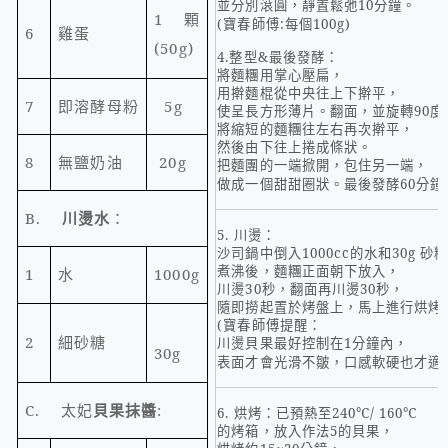
並分別滾圓，靜置鬆弛
10
分鐘。
1
顆
(
寶春師傅
:
每個
100g)
6
雞蛋
(50g)
4.
整型
&
最後發酵：
將麵糰用掌心壓扁，
用擀麵棍從中央往上下擀平，
7
即溶酵母粉
5g
使呈長方形薄片。翻面，並旋轉
90
度
將縮短的麵糰往左右再次擀平，
然後由下往上捲成條狀。
8
無鹽奶油
20g
把麵團的一端掀開，包住另一端，
做成一個甜甜圈狀。最後發酵
60
分鐘
B.
川燙水
：
5.
川燙：
沙司鍋中倒入
1000cc
的水和
30g
砂
煮沸後，麵糰正面朝下放入，
1
水
1000g
川燙
30
秒，翻面再川燙
30
秒，
隨即撈起置於烤盤上，馬上進行烘烤
(
寶春師傅提醒：
2
細砂糖
川燙貝果最好控制在
1
分鐘內，
30g
表面才會光滑不皺，口感軟硬也才適
C.
太妃
貝果抹醬
:
6.
烘烤：已預熱至
240
℃
/ 160
℃
的烤箱，放入作法
5
的貝果，