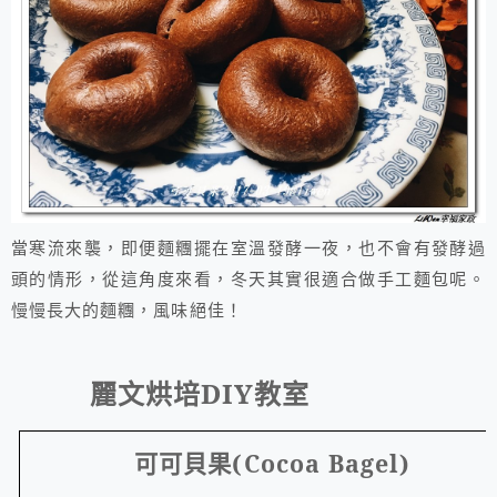
當寒流來襲，即便麵糰擺在室溫發酵一夜，也不會有發酵過
頭的情形，從這角度來看，冬天其實很適合做手工麵包呢。
慢慢長大的麵糰，風味絕佳！
麗文烘培
DIY
教室
可可貝果
(Cocoa Bagel)