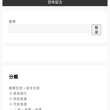
搜尋
搜
尋
分類
展開全部
|
收合全部
美食旅行
烘焙食譜
烹飪食譜
吃‧早餐‧食譜