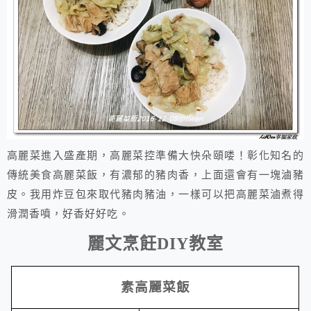
高麗菜進入盛產期，高麗菜控準備大快朵頤喽！
彰化知名的
傳統美食高麗菜飯，有濃郁的豬肉香，上面還會有一塊滷豬
皮。我用炸豆包來取代豬肉豬油，一樣可以把高麗菜滷煮得
滑潤香噴，好香好好吃。
麗文烹飪
DIY
教室
素高麗菜飯