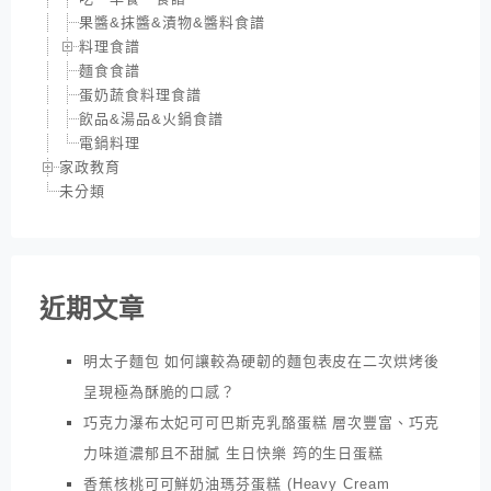
果醬&抹醬&漬物&醬料食譜
料理食譜
麵食食譜
蛋奶蔬食料理食譜
飲品&湯品&火鍋食譜
電鍋料理
家政教育
未分類
近期文章
明太子麵包 如何讓較為硬韌的麵包表皮在二次烘烤後
呈現極為酥脆的口感？
巧克力瀑布太妃可可巴斯克乳酪蛋糕 層次豐富、巧克
力味道濃郁且不甜膩 生日快樂 筠的生日蛋糕
香蕉核桃可可鮮奶油瑪芬蛋糕 (Heavy Cream