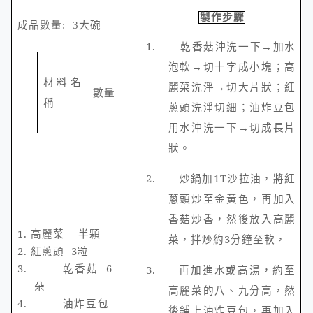
製作步驟
成品數量
: 3
大碗
1.
乾香菇沖洗一下→加水
泡軟→切十字成小塊；高
材料名
麗菜洗淨→切大片狀；紅
數量
稱
蔥頭洗淨切細；油炸豆包
用水沖洗一下→切成長片
狀。
2.
炒鍋加
1T
沙拉油，將紅
蔥頭炒至金黃色，再加入
香菇炒香，然後放入高麗
1.
高麗菜
半顆
菜，拌炒約
3
分鐘至軟，
2.
紅蔥頭
3
粒
3.
乾香菇
6
3.
再加進水或高湯，約至
朵
高麗菜的八、九分高，然
4.
油炸豆包
後鋪上油炸豆包，再加入