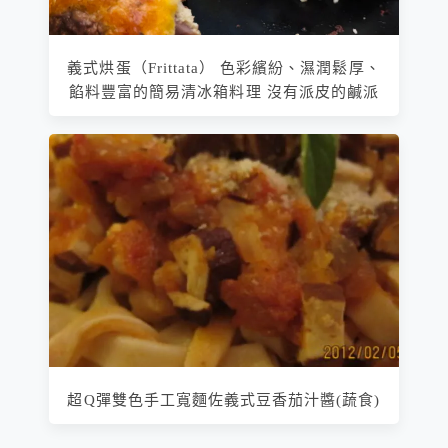
義式烘蛋（Frittata） 色彩繽紛、濕潤鬆厚、
餡料豐富的簡易清冰箱料理 沒有派皮的鹹派
超Q彈雙色手工寬麵佐義式豆香茄汁醬(蔬食)