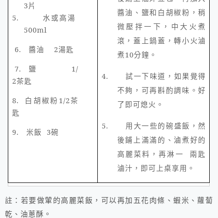
3
片
醬油、鹽和白胡椒粉，稍
5.
水或高湯
微壓拌一下，中大火煮
500ml
滾，蓋上鍋蓋，轉小火滷
6.
醬油
2
湯匙
煮
10
分鐘。
7.
鹽
1/
4.
試一下味道，如果覺得
2
茶匙
不夠，可再斟酌調味。好
8.
白胡椒粉
1/2
茶
了即可熄火。
匙
5.
用大一些的碗盛飯，然
9.
米飯
3
碗
後鋪上滿滿的、滷煮好的
高麗菜料，再淋一 兩匙
滷汁，即可上桌享用。
註：若要做葷的高麗菜飯，可以再加五花肉條、蝦米、蘿蔔
乾、油蔥酥。