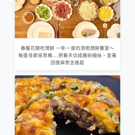
春暖花開吃潤餅 一年一度的清明潤餅饗宴～
每逢佳節倍思親....把春天切成繽紛細絲，混著
回憶與思念捲起