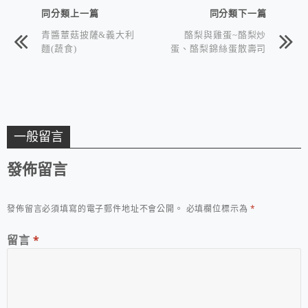
同分類上一篇
同分類下一篇
青醬蕈菇披薩&義大利
酪梨與雞蛋~酪梨炒
麵(蔬食)
蛋、酪梨錦絲蛋散壽司
一般留言
發佈留言
發佈留言必須填寫的電子郵件地址不會公開。
必填欄位標示為
*
留言
*