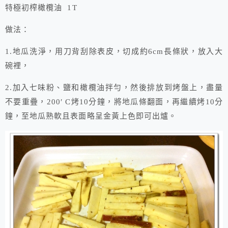
特極初榨橄欖油 1T
做法：
1.地瓜洗淨，用刀背刮除表皮，切成約6cm長條狀，放入大
碗裡，
2.加入七味粉、鹽和橄欖油拌勻，然後排放到烤盤上，盡量
不要重疊，200′ C烤10分鐘，將地瓜條翻面，再繼續烤10分
鐘，至地瓜熟軟且表面略呈金黃上色即可出爐。