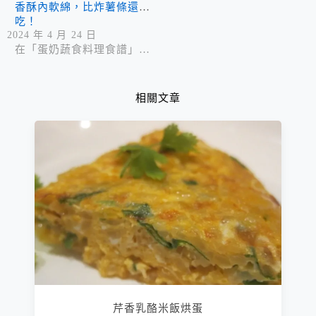
香酥內軟綿，比炸薯條還好
吃！
2024 年 4 月 24 日
在「蛋奶蔬食料理食譜」中
相關文章
芹香乳酪米飯烘蛋