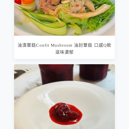
油漬蕈菇Confit Mushroom 油封蕈菇 口感Q軟
滋味濃郁