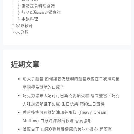
蛋奶蔬食料理食譜
飲品&湯品&火鍋食譜
電鍋料理
家政教育
未分類
近期文章
明太子麵包 如何讓較為硬韌的麵包表皮在二次烘烤後
呈現極為酥脆的口感？
巧克力瀑布太妃可可巴斯克乳酪蛋糕 層次豐富、巧克
力味道濃郁且不甜膩 生日快樂 筠的生日蛋糕
香蕉核桃可可鮮奶油瑪芬蛋糕 (Heavy Cream
Muffins) 口感潤澤綿密軟濡 香氣濃郁
滷蛋白丁 口感Q彈營養健康的美味小點心 超簡單