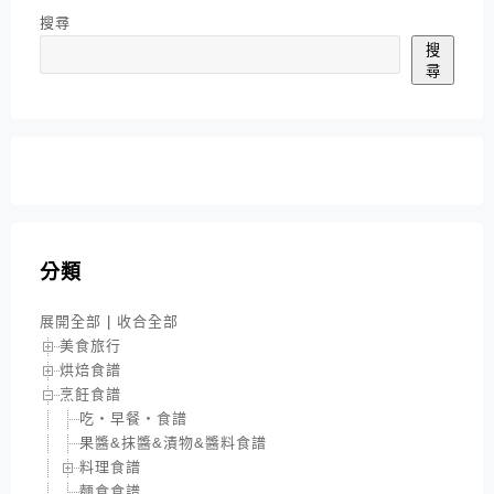
搜尋
搜
尋
分類
展開全部
|
收合全部
美食旅行
烘焙食譜
烹飪食譜
吃‧早餐‧食譜
果醬&抹醬&漬物&醬料食譜
料理食譜
麵食食譜