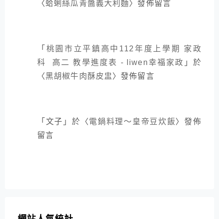
〈
蛤蜊絲瓜青醬義大利麵
〉發佈留言
「
桃園市立平鎮高中112年度上學期 家政
科 高二 教學進度表 - liwen幸福家政
」於
〈
黑胡椒牛肉酥皮盅
〉發佈留言
「
文子
」於〈
電鍋料理～皇帝豆炊飯
〉發佈
留言