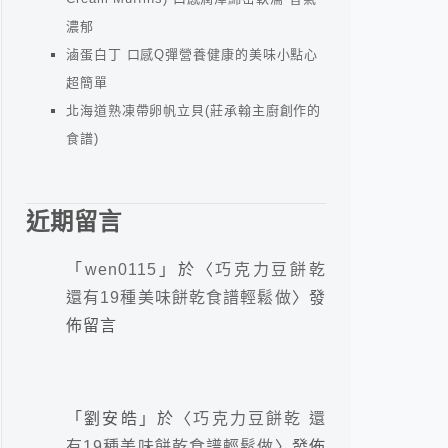
濃郁
滷蛋白丁 口感Q彈營養健康的美味小點心
超簡單
北海道熟凍帶卵帆立貝(莊承翰主廚創作的
食譜)
近期留言
「
wen0115
」於〈
巧克力豆餅乾
還有19種美味餅乾食譜輕鬆做
〉發
佈留言
「
劉安皓
」於〈
巧克力豆餅乾 還
有19種美味餅乾食譜輕鬆做
〉發佈