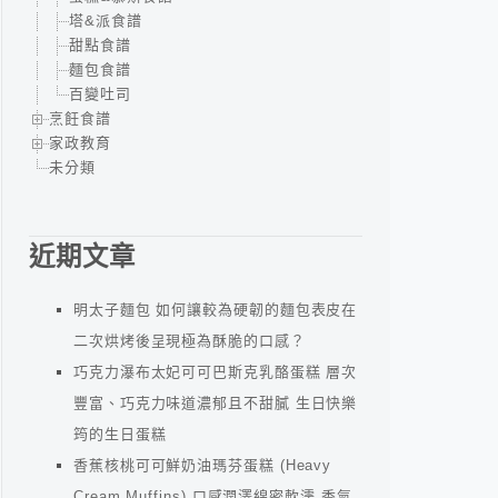
塔&派食譜
甜點食譜
麵包食譜
百變吐司
烹飪食譜
家政教育
未分類
近期文章
明太子麵包 如何讓較為硬韌的麵包表皮在
二次烘烤後呈現極為酥脆的口感？
巧克力瀑布太妃可可巴斯克乳酪蛋糕 層次
豐富、巧克力味道濃郁且不甜膩 生日快樂
筠的生日蛋糕
香蕉核桃可可鮮奶油瑪芬蛋糕 (Heavy
Cream Muffins) 口感潤澤綿密軟濡 香氣