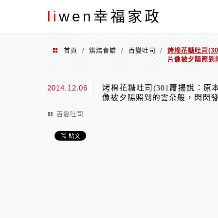
menu
li
wen幸福家政
首頁
烘焙食譜
百變吐司
烤棉花糖吐司(
/
/
/
片像被夕陽照到
2014.12.06
烤棉花糖吐司(301蕭揚說：
像被夕陽照到的雲朵般，閃閃發
百變吐司