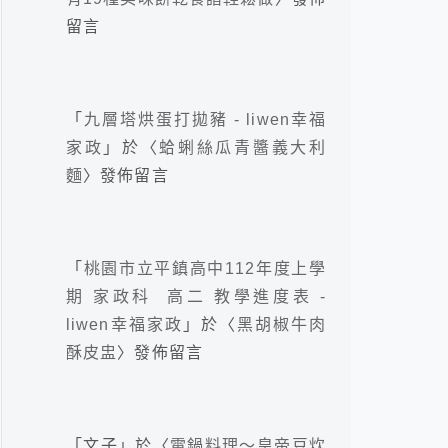
留言
「
九層塔烘蛋打拋豬 - liwen幸福
家政
」於〈
蛤蜊絲瓜青醬義大利
麵
〉發佈留言
「
桃園市立平鎮高中112年度上學
期 家政科 高二 教學進度表 -
liwen幸福家政
」於〈
黑胡椒牛肉
酥皮盅
〉發佈留言
「
文子
」於〈
電鍋料理～皇帝豆炊