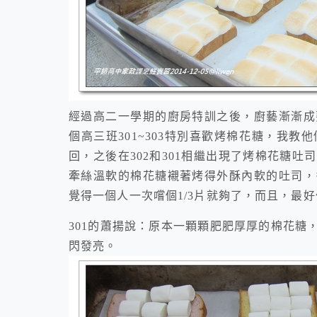
經過高二一學期的廚房特訓之後，廚藝漸漸成
個高三班301~303特別喜歡烤棉花糖，我教他
回，之後在302和301相繼出現了烤棉花糖
牽絲溫軟的棉花糖襯著烤得外酥內軟的吐司，
覺得一個人一次嚐個1/3片就夠了，而且，最
301的蕭揚說：原本一顆顆肥肥厚厚的棉花糖
閃發亮。