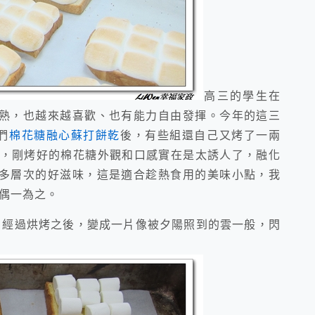
高三的學生在
熟，也越來越喜歡、也有能力自由發揮。今年的這三
們
棉花糖融心蘇打餅乾
後，有些組還自己又烤了一兩
吐司，剛烤好的棉花糖外觀和口感實在是太誘人了，融化
多層次的好滋味，這是適合趁熱食用的美味小點，我
好偶一為之。
，經過烘烤之後，變成一片像被夕陽照到的雲一般，閃