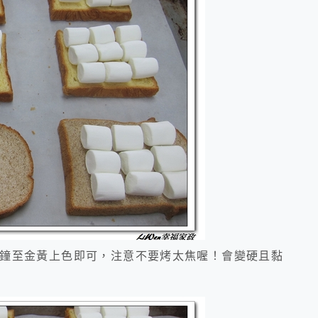
分鐘至金黃上色即可，注意不要烤太焦喔！會變硬且黏