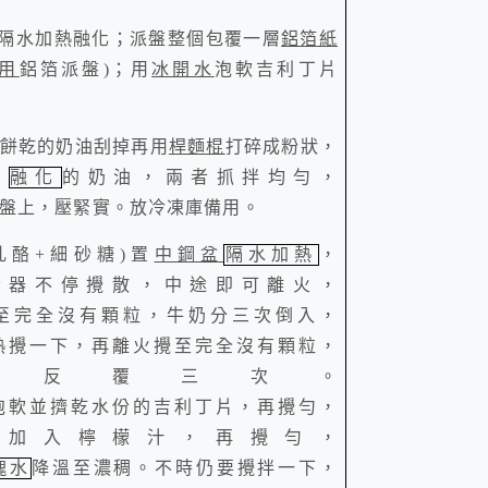
隔水加熱融化
；
派盤整個包覆一層
鋁箔紙
用
鋁箔派盤
)
；用
冰開水
泡軟
吉利丁片
餅乾的奶油刮掉再用
桿麵棍
打碎成粉狀，
已
融化
的奶油，兩者抓拌均勻，
盤上，壓緊實。放冷凍庫備用。
乳酪
+
細砂糖
)
置
中鋼盆
隔水加熱
，
蛋器不停攪散，中途即可離火，
至完全沒有顆粒，牛奶分三次倒入，
熱攪一下，再離火攪至完全沒有顆粒，
此反覆三次。
泡軟
並擠乾水份的
吉利丁片，
再攪勻，
熱
加入
檸檬汁，
再攪勻，
塊水
降溫至濃稠。不時仍要攪拌一下，