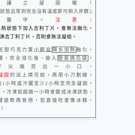
要讓之凝固喔！
動狀態且等到完全沒有溫度即可倒入步驟
2.
派盤中。
注意：
溫熱狀態下加入吉利丁片，會無法融化，
沸吉丁利丁片，否則會無法凝結。
苦甜巧克力置
小鋼盆
隔水加熱
融化，
攪，完全溶化後，裝入
簡易擠花袋
，
子尖端剪出一小口，
凝固
的派上擠花紋，再用小刀劃線。
約
1
小時或冷藏至少2小時至完全凝固，
用。冷凍若超過一小時會變成冰凍狀態，
藏退軟再食用，若直接吃會像冰糕，
！