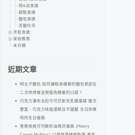
塔&派食譜
甜點食譜
麵包食譜
百變吐司
烹飪食譜
家政教育
未分類
近期文章
明太子麵包 如何讓較為硬韌的麵包表皮在
二次烘烤後呈現極為酥脆的口感？
巧克力瀑布太妃可可巴斯克乳酪蛋糕 層次
豐富、巧克力味道濃郁且不甜膩 生日快樂
筠的生日蛋糕
香蕉核桃可可鮮奶油瑪芬蛋糕 (Heavy
Cream Muffins) 口感潤澤綿密軟濡 香氣