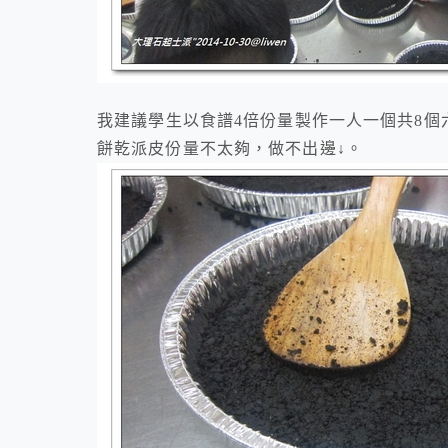
我建議學生以食譜4倍份量製作一人一個共8個
餅乾派皮份量不太夠，做不出邊↓。