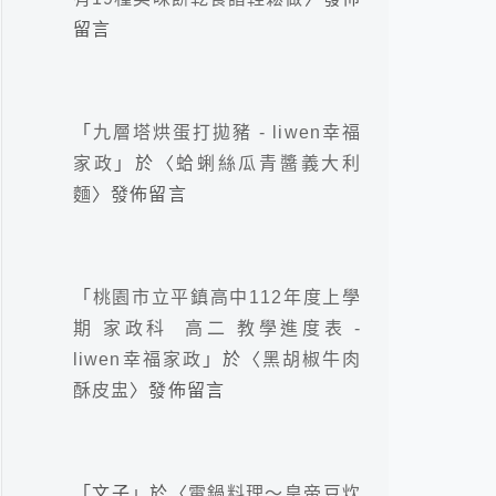
留言
「
九層塔烘蛋打拋豬 - liwen幸福
家政
」於〈
蛤蜊絲瓜青醬義大利
麵
〉發佈留言
「
桃園市立平鎮高中112年度上學
期 家政科 高二 教學進度表 -
liwen幸福家政
」於〈
黑胡椒牛肉
酥皮盅
〉發佈留言
「
文子
」於〈
電鍋料理～皇帝豆炊