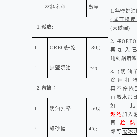
材料名稱
數量
1.
無鹽奶油
(
或直接使
1.
派皮
:
(
大磁碗
)
2.
將
OREO
1
OREO
餅乾
180g
再加入
鋪到鋁箔派
2
無鹽奶油
60g
3. (
奶油
邊用打
2.
內餡：
再不停攪
再隔水加
如
1
奶油乳酪
150g
趁熱
加入
再
趁
2
細砂糖
45g
即可
隔冰