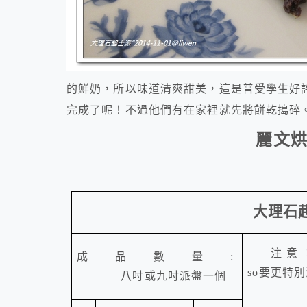
的鮮奶，所以味道清爽甜美，這是普受學生好評
完成了呢！不過他們有在家裡就先將餅乾搗碎
麗文
大理石
注意
成品數量
:
so
要更特別
八吋或九吋派盤一個