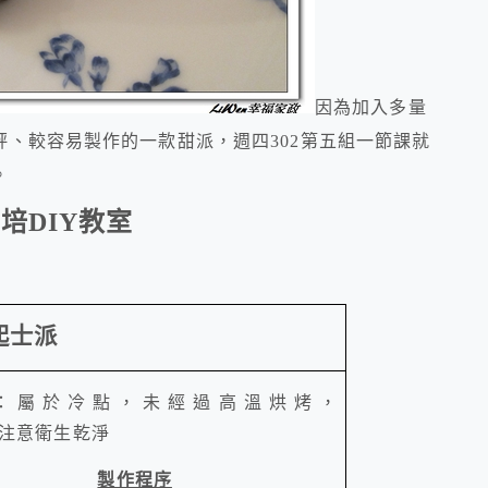
因為加入多量
、較容易製作的一款甜派，週四302第五組一節課就
。
烘培
DIY
教室
起士派
：屬於冷點，未經過高溫烘烤，
注意衛生乾淨
製作程序