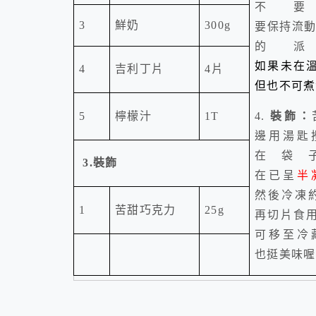
不
3
鮮奶
300g
要保持流
的
如果未在
4
吉利丁片
4
片
但也不可煮
5
檸檬汁
1T
4.
裝飾：
邊用湯匙
在袋
3.
裝飾
在已呈
半
然後冷凍
1
苦甜巧克力
25g
再切片食
可移至冷
也挺美味喔