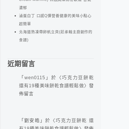
濃郁
滷蛋白丁 口感Q彈營養健康的美味小點心
超簡單
北海道熟凍帶卵帆立貝(莊承翰主廚創作的
食譜)
近期留言
「
wen0115
」於〈
巧克力豆餅乾
還有19種美味餅乾食譜輕鬆做
〉發
佈留言
「
劉安皓
」於〈
巧克力豆餅乾 還
有19種美味餅乾食譜輕鬆做
〉發佈