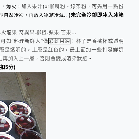
，熄火，
加入果汁
(or
咖啡粉
、
綠茶粉，可先用一點份
型自然冷卻，再放入冰箱冷藏
..
(
未完全冷卻即冰入冰箱
.
火龍果
.
奇異果
.
柳橙
.
蘋果
.
芒果
…
也可如
”
料理新鮮人
”
做
彩虹果凍
：
杯子是香檳杯或透明
層是透明的，上層是紅色的，最上面加一些打發鮮奶
能再加入上一層，否則會變成渲染狀態
。
扣
5
分
)