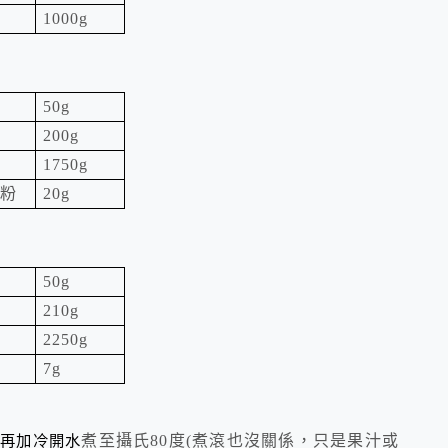
1000g
50g
200g
1750g
啡粉
20g
50g
210g
2250g
7g
，再加冷開水
煮至攝氏
80
度
(
煮滾也沒關係，只是果汁或