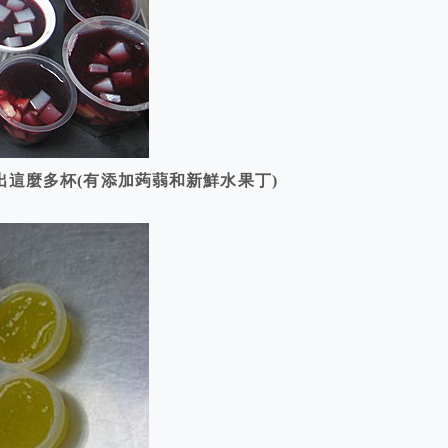
做出這麼多杯(有添加蒟蒻和新鮮水果丁)