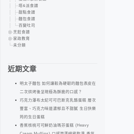
塔&派食譜
甜點食譜
麵包食譜
百變吐司
烹飪食譜
家政教育
未分類
近期文章
明太子麵包 如何讓較為硬韌的麵包表皮在
二次烘烤後呈現極為酥脆的口感？
巧克力瀑布太妃可可巴斯克乳酪蛋糕 層次
豐富、巧克力味道濃郁且不甜膩 生日快樂
筠的生日蛋糕
香蕉核桃可可鮮奶油瑪芬蛋糕 (Heavy
Cream Muffins) 口感潤澤綿密軟濡 香氣