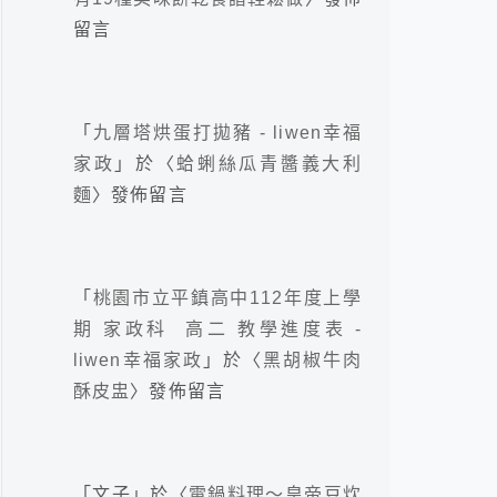
留言
「
九層塔烘蛋打拋豬 - liwen幸福
家政
」於〈
蛤蜊絲瓜青醬義大利
麵
〉發佈留言
「
桃園市立平鎮高中112年度上學
期 家政科 高二 教學進度表 -
liwen幸福家政
」於〈
黑胡椒牛肉
酥皮盅
〉發佈留言
「
文子
」於〈
電鍋料理～皇帝豆炊