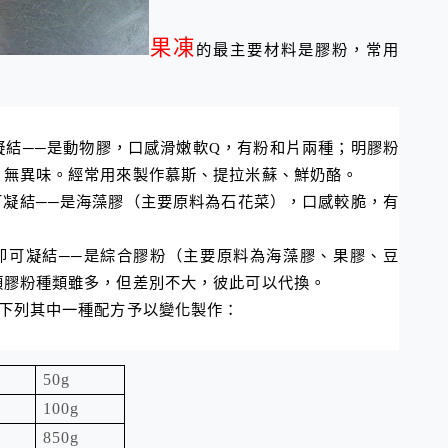
果凍
的最主要材料是膠粉，常用
凝結
──
是動物膠，口感滑嫩軟
Q
，有粉和片兩種；明膠粉
，無異味。經常用來製作慕斯、提拉米蘇、鮮奶酪。
可凝結
──
是海藻膠（主要原料為石花菜），口感較脆，有
即可凝結
──
是綜合膠粉（主要原料為海藻膠、果膠、豆
類膠粉種類雖多，但差別不大，彼此可以代換。
選下列其中一種配方予以變化製作：
50g
100g
850g