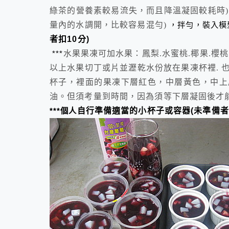
綠茶的營養素較易流失，而且降溫凝固較耗時
)
量內的水調開，比較容易混勻
)
，拌勻，裝入模
者扣
10
分
)
***
水果果凍可加水果：鳳梨
.
水蜜桃
.
椰果
.
櫻桃
以上水果切丁或片並瀝乾水份放在果凍杯裡
.
杯子，裡面的果凍下層紅色，中層黃色，中上
油。但須考量到時間，因為須等下層凝固後才
***
個人
自行準備適當的小杯子或容器
(
未準備者