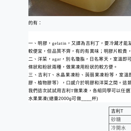
的有：
一、明膠，
gelatin
，又譯為吉利丁，要冷藏才能
較便宜，但品質不齊，有的有異味；明膠片較貴
二、洋菜，
agar
，別名瓊脂，日名寒天，室溫即
條狀和粉狀兩種，做果凍用粉狀的較方便。
三、吉利
T
、水晶果凍粉、蒟蒻果凍粉等，室溫
膠、植物膠等），口感介於明膠和洋菜之間。這
我們這次試試用吉利T做果凍，各組同學可以任
水果果凍
(
總重
2000g
可做
____
杯
)
吉利
T
砂糖
冷開水