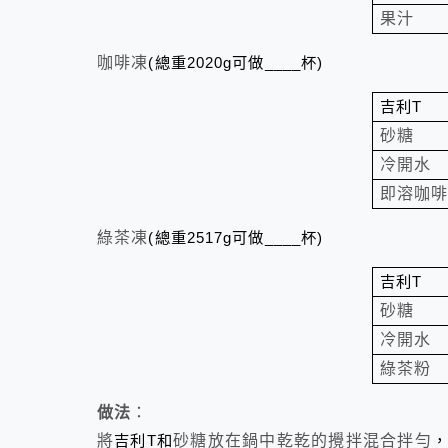
果汁
咖啡凍
(
總重
2020g
可做
____
杯
)
吉利
T
砂糖
冷開水
即溶咖
綠茶凍
(
總重
2517g
可做
____
杯
)
吉利
T
砂糖
冷開水
綠茶粉
做法
：
將
吉利
T
和
砂糖放在鍋中乾乾的攪拌混合拌勻