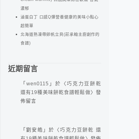
濃郁
滷蛋白丁 口感Q彈營養健康的美味小點心
超簡單
北海道熟凍帶卵帆立貝(莊承翰主廚創作的
食譜)
近期留言
「
wen0115
」於〈
巧克力豆餅乾
還有19種美味餅乾食譜輕鬆做
〉發
佈留言
「
劉安皓
」於〈
巧克力豆餅乾 還
有19種美味餅乾食譜輕鬆做
〉發佈