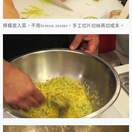
檸檬皮入菜，不用lemon zester，手工切片切絲再切成末。