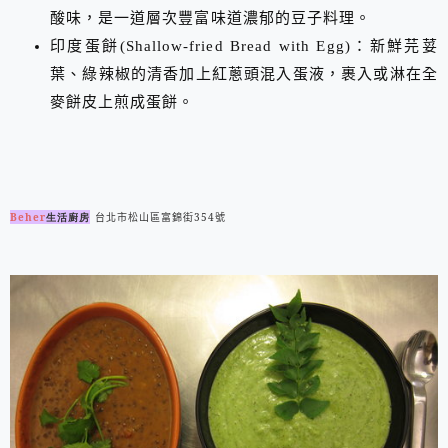
酸味，是一道層次豐富味道濃郁的豆子料理。
印度蛋餅
(Shallow-fried Bread with Egg)
：新鮮芫荽
葉、綠辣椒的清香加上紅蔥頭混入蛋液，裹入或淋在全
麥餅皮上煎成蛋餅。
Beher
生活廚房
台北市松山區富錦街
354
號