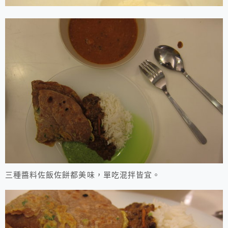
三種醬料佐飯佐餅都美味，單吃混拌皆宜。