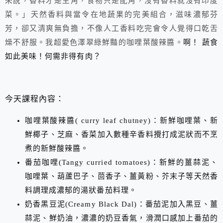
來說，香料才是主角，食物只是配角，沒有香料就沒有印度
菜。」
天然香料與當令在地蔬果的完美組合，滋味濃郁芬
芳，卻又清爽無負擔，不像人工香料吃完會令人覺得口乾舌
燥不舒服。我超愛色澤翠綠鮮豔的咖哩葉酸辣醬。
啊！
蔬食
如此美
味！何需非得有肉？
今天課程內容：
咖哩葉酸辣醬
( curry leaf chutney)
：新鮮咖哩葉、新
鮮椰子、芝麻、香菜加入數種辛香料攪打成泥狀而不烹
煮的新鮮酸辣醬。
番茄咖哩
(Tangy curried tomatoes)
：新鮮的薑蒜泥、
咖哩葉、葫蘆巴子、茴香子、薑黃粉、芥末子等天然香
料調理成濃郁的湯狀番茄料理。
奶香黑豆泥
(
Creamy Black Dal)
：番茄泥加入黑豆、薑
蒜泥、鮮奶油，濃濃的奶豆香氣，滑潤口感加上番茄的