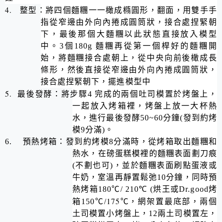
4.
整型：將四個麵糰一一橄成橢圓形，翻面，用雙手手
指從窄邊由外向內捲成圓筒狀，接合處捏緊朝
下，最後那個大麵糰以此狀態直接放入模型
中。
3
個
180g
麵糰再從第一個桿好的麵糰開
始，將麵糰接合處朝上，從中央向前後橄成長
條形，然後直接從窄邊由外向內捲成圓筒狀，
接合處捏緊朝下，擺進模型中
5.
最後發酵：將步驟
4
完成的兩個吐司模置於烤盤上，
一起放入烤箱裡，烤盤上放一大杯熱
水，進行最後發酵
50~60
分鐘
(
發到約烤
模
9
分滿
)
。
6.
預熱烤箱：發到約烤模
8
分滿時，從烤箱取出麵糰和
熱水，在
磅蛋糕模裡的麵糰表面劃刀痕
(不劃也可)，並於
麵糰表面刷點蛋液或
牛奶，室溫再靜置鬆弛
10
分鐘，同時預
熱烤箱
180
℃
/ 210
℃
(
烘王或Dr.good烤
175
箱
150
℃
/
℃，網架置最底部，兩個
土司模置小烤盤上，12兩土司模置左，