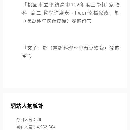
「
桃園市立平鎮高中112年度上學期 家政
科 高二 教學進度表 - liwen幸福家政
」於
〈
黑胡椒牛肉酥皮盅
〉發佈留言
「
文子
」於〈
電鍋料理～皇帝豆炊飯
〉發佈
留言
網站人氣統計
今日人氣：
26
累計人氣：
4,952,504