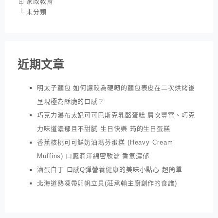
家政教育
未分類
近期文章
明太子麵包 如何讓較為硬韌的麵包表皮在二次烘烤後
呈現極為酥脆的口感？
巧克力瀑布太妃可可巴斯克乳酪蛋糕 層次豐富、巧克
力味道濃郁且不甜膩 生日快樂 筠的生日蛋糕
香蕉核桃可可鮮奶油瑪芬蛋糕 (Heavy Cream
Muffins) 口感潤澤綿密軟濡 香氣濃郁
滷蛋白丁 口感Q彈營養健康的美味小點心 超簡單
北海道熟凍帶卵帆立貝(莊承翰主廚創作的食譜)