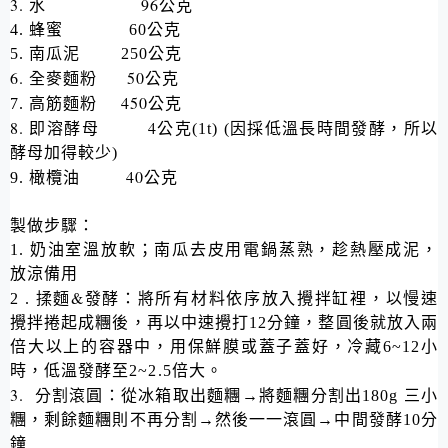
3.
96
水
公克
4.
蜂蜜
60
公克
5.
南瓜泥
250
公克
6.
50
全麥麵粉
公克
450
7.
高筋麵粉
公克
8.
4
即溶酵母
公克
(1t) (
因採低溫長時間發酵，所以
酵母加得較少
)
40
9.
橄欖油
公克
製做步驟：
1.
奶油室溫放軟；南瓜去皮用電鍋蒸熟，趁熱壓成泥，
放涼備用
&
2 .
揉麵
發酵：將所有材料依序放入攪拌缸裡，以慢速
攪拌捲起成糰後，再以中速攪打
12
分鐘，整圓後就放入兩
倍大以上的容器中，用保鮮膜或蓋子蓋好，冷藏
6~12
小
時，低溫發酵至
2~2.5
倍大。
3.
分割滾圓：從冰箱取出麵糰→將麵糰分割出
180g
三小
糰，剩餘麵糰則不再分割→然後一一滾圓→中間發酵
10
分
鐘