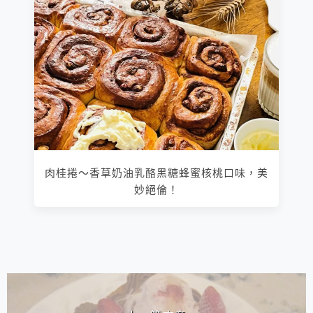
肉桂捲～香草奶油乳酪黑糖蜂蜜核桃口味，美
妙絕倫！
相連文章