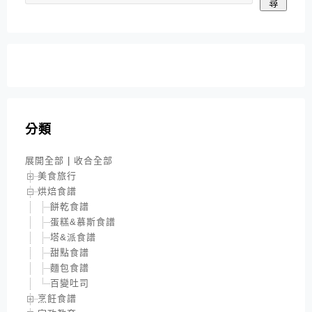
尋
分類
展開全部
|
收合全部
美食旅行
烘焙食譜
餅乾食譜
蛋糕&慕斯食譜
塔&派食譜
甜點食譜
麵包食譜
百變吐司
烹飪食譜