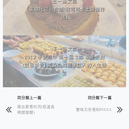
上一篇文章
「蜜糖吐司」食譜(附可可卡士達醬作
法)
下一篇文章
2012 平鎮高中 第十屆 313 畢業派對
(感恩茶會) 笑淚交織溫馨感人的人生盛
宴
同分類上一篇
同分類下一篇
南瓜麥香吐司(低溫長
雙味方形香料PIZZA
時間發酵)