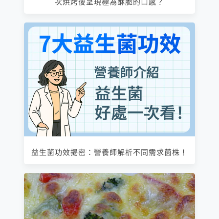
次烘烤後呈現極為酥脆的口感？
益生菌功效揭密：營養師解析不同需求菌株！