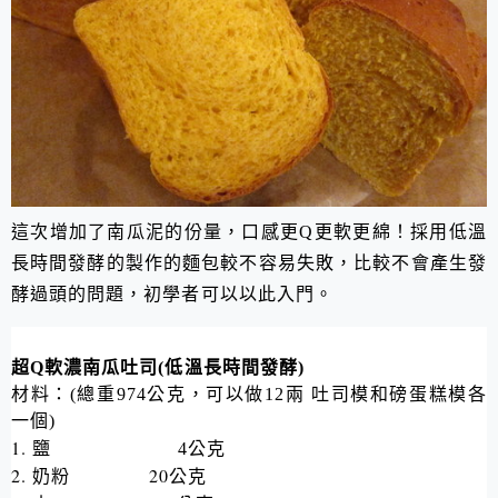
這次增加了南瓜泥的份量，口感更
Q
更軟更綿！
採用低溫
長時間發酵的製作的麵包較不容易失敗，比較不會產生發
酵過頭的問題，初學者可以以此入門。
超Q軟濃南瓜吐司
(
低溫長時間發酵
)
材料：
(
總重
974
公克，可以做
12
兩 吐司模和磅蛋糕模各
一個
)
1.
鹽
4
公克
2.
20
奶
粉
公克