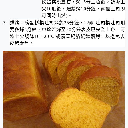
磅蛋糕模置右，烤15分上色後，調降上
火10度後，繼續烤10分鐘，兩個土司即
可同時出爐
)
。
7.
烘烤：磅蛋糕模吐司烤約
25
分鐘，
12
兩 吐司模吐司則
要多烤
5
分鐘，中途若烤至
20
分鐘表皮已完全上色，可
將上火調降
10~ 20
℃
或覆蓋錫箔紙繼續烤，以避免表
皮烤太焦。