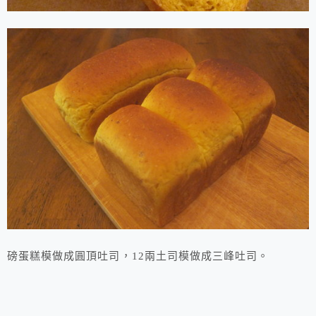
磅蛋糕模做成圓頂吐司，12兩土司模做成三峰吐司。