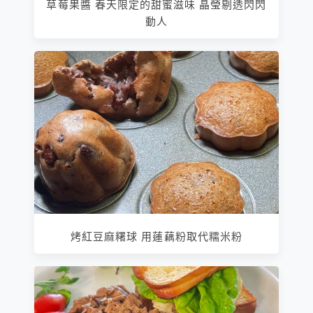
草莓果醬 春天限定的甜蜜滋味 晶瑩剔透閃閃
動人
烤紅豆麻糬球 用蓮藕粉取代糯米粉