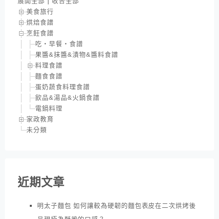
展開全部
|
收合全部
美食旅行
烘焙食譜
烹飪食譜
吃‧早餐‧食譜
果醬&抹醬&漬物&醬料食譜
料理食譜
麵食食譜
蛋奶蔬食料理食譜
飲品&湯品&火鍋食譜
電鍋料理
家政教育
未分類
近期文章
明太子麵包 如何讓較為硬韌的麵包表皮在二次烘烤後