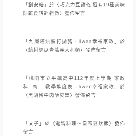
「
劉安皓
」於〈
巧克力豆餅乾 還有19種美味
餅乾食譜輕鬆做
〉發佈留言
「
九層塔烘蛋打拋豬 - liwen幸福家政
」於
〈
蛤蜊絲瓜青醬義大利麵
〉發佈留言
「
桃園市立平鎮高中112年度上學期 家政
科 高二 教學進度表 - liwen幸福家政
」於
〈
黑胡椒牛肉酥皮盅
〉發佈留言
「
文子
」於〈
電鍋料理～皇帝豆炊飯
〉發佈
留言