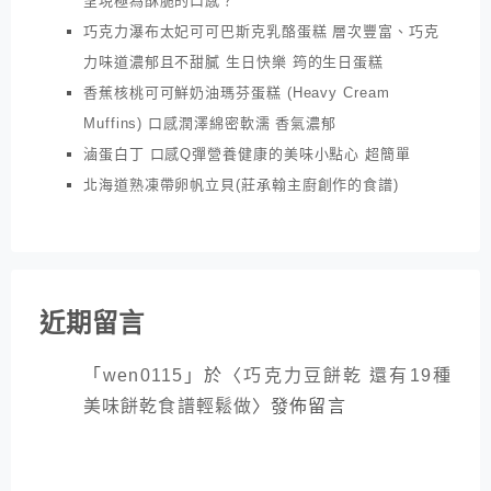
呈現極為酥脆的口感？
巧克力瀑布太妃可可巴斯克乳酪蛋糕 層次豐富、巧克
力味道濃郁且不甜膩 生日快樂 筠的生日蛋糕
香蕉核桃可可鮮奶油瑪芬蛋糕 (Heavy Cream
Muffins) 口感潤澤綿密軟濡 香氣濃郁
滷蛋白丁 口感Q彈營養健康的美味小點心 超簡單
北海道熟凍帶卵帆立貝(莊承翰主廚創作的食譜)
近期留言
「
wen0115
」於〈
巧克力豆餅乾 還有19種
美味餅乾食譜輕鬆做
〉發佈留言