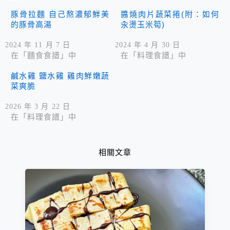
豚骨拉麵 自己熬濃郁鮮美
醬燒肉片蔬菜捲(附：如何
的豚骨高湯
汆燙玉米筍)
2024 年 11 月 7 日
2024 年 4 月 30 日
在「麵食食譜」中
在「料理食譜」中
鹹水雞 鹽水雞 雞肉鮮嫩蔬
菜爽脆
2026 年 3 月 22 日
在「料理食譜」中
相關文章