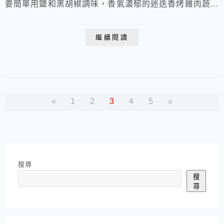
要簡單用鹽和黑胡椒調味，香氣濃郁的迷迭香烤雞肉蔬菜
串就夠好吃喽！迷迭香烤雞肉串 (6串)材料：去骨雞腿
肉 2支新鮮迷迭香 6支小洋蔥 3顆小黃瓜1條杏鮑菇2朵
繼續閱讀
蒜頭6瓣鹽1t黑胡椒 適量鹽之花 少許作法：1.迷迭香徹底
洗淨並用鹽水浸泡片刻。留下前端的葉子，其餘用剪刀或
手摘除(摘除的葉子可留下當...
«
1
2
3
4
5
»
搜尋
搜
尋