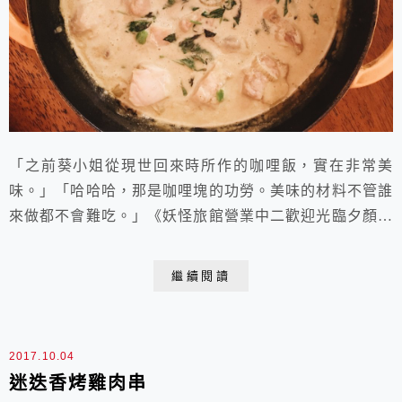
「之前葵小姐從現世回來時所作的咖哩飯，實在非常美
味。」「哈哈哈，那是咖哩塊的功勞。美味的材料不管誰
來做都不會難吃。」《妖怪旅館營業中二歡迎光臨夕顏小
食堂》書中的這一段對話，恰恰也說明了在家裡也能做出
媲美知名餐廳般美味的綠咖哩之竅門~找到一罐美味的綠
繼續閱讀
咖哩醬吧！ 麗文
烹飪DIY教室泰式...
2017.10.04
迷迭香烤雞肉串