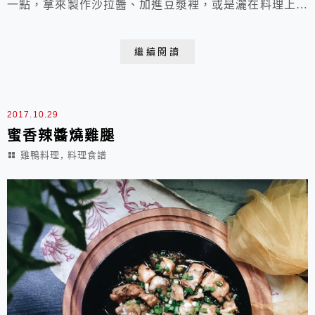
一點，拿來製作沙拉醬、加進豆漿裡，或是灑在料理上添
香增味，例如椒麻雞，或是製作沙嗲醬烤雞肉串，都很
讚。沙嗲醬就利用手邊現有的或是選擇喜歡的食材和香
繼續閱讀
料，抹在雞肉上或烤或煎，噴香美味極了。麥子共購的標
裕雞胸肉丁已切成一口大小，做雞肉串剛剛好，超方便
的。 沙嗲雞肉串（7串） 材料： 雞胸肉或去骨雞腿肉
2017.10.29
（切...
蜜香辣醬燒雞腿
,
雞鴨料理
料理食譜