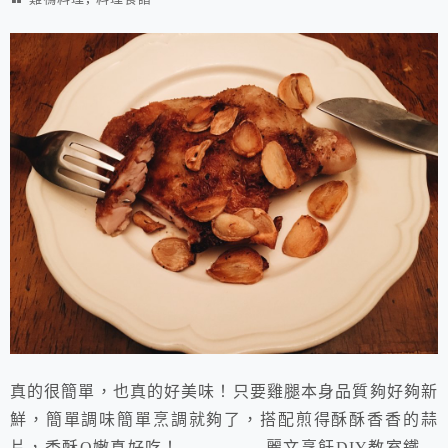
真的很簡單，也真的好美味！只要雞腿本身品質夠好夠新
鮮，簡單調味簡單烹調就夠了，搭配煎得酥酥香香的蒜
片，香酥Q嫩真好吃！ 麗文烹飪DIY教室鐵板