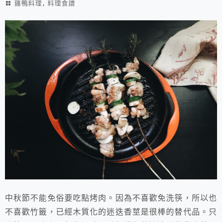
,
雞鴨料理
料理食譜
中秋節不能免俗要吃點烤肉。因為不喜歡免洗筷，所以也
不喜歡竹籤，已經木質化的迷迭香莖是很棒的替代品。只