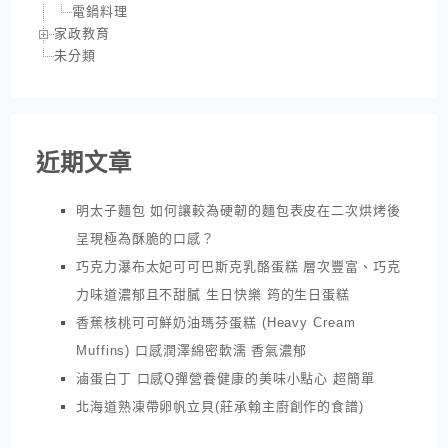
電鍋料理
家政教育
未分類
近期文章
明太子麵包 如何讓較為硬韌的麵包表皮在二次烘烤後
呈現極為酥脆的口感？
巧克力瀑布太妃可可巴斯克乳酪蛋糕 層次豐富、巧克
力味道濃郁且不甜膩 生日快樂 筠的生日蛋糕
香蕉核桃可可鮮奶油瑪芬蛋糕 (Heavy Cream
Muffins) 口感潤澤綿密軟濡 香氣濃郁
滷蛋白丁 口感Q彈營養健康的美味小點心 超簡單
北海道熟凍帶卵帆立貝(莊承翰主廚創作的食譜)