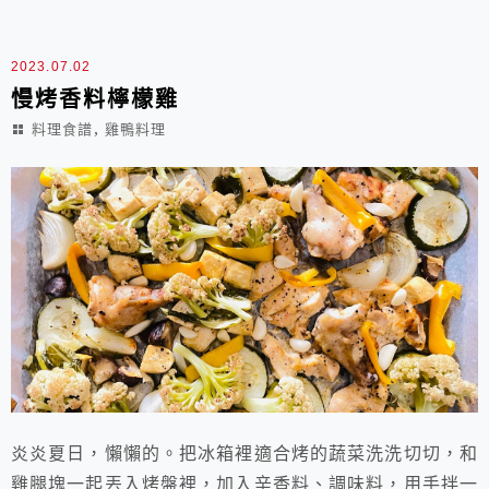
和入口的美妙滋味，都讓學生們讚嘆自己的手藝，誰說怕
熱就不能進廚房呢！？ 雞肉鮮蔬炊飯成品份量：2人份...
2023.07.02
慢烤香料檸檬雞
,
料理食譜
雞鴨料理
炎炎夏日，懶懶的。把冰箱裡適合烤的蔬菜洗洗切切，和
雞腿塊一起丟入烤盤裡，加入辛香料、調味料，用手拌一