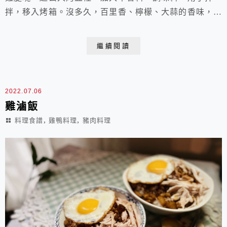
拌，移入烤箱。沒多久，百里香、檸檬、大蒜的香味，就
從烤箱裡瀰漫開來，那優雅清新的香氣，彷彿能驅走令人
不耐的溽暑酷熱。雞肉經過長時間慢烤，換來入味和軟嫩
繼續閱讀
的口感，而蔬菜浸在雞油雞汁裡烘烤，滋味濃郁卻又清爽
無比，我們家先生連大蒜和檸檬都吃得津津有味，他說他
本來不怎麼愛大黃瓜和茄子，可這樣烤過的大黃瓜和茄
2022.07.06
子...
雞滷飯
,
,
料理食譜
雞鴨料理
豬肉料理