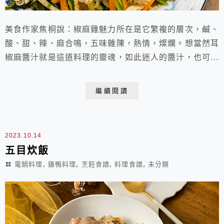
美食作家焦桐說：椒麻雞魅力所在是它繁複的層次，鹹、
酸、甜、辣、麻合鳴，五味雜陳，熱情，燦爛。想當然耳
椒麻醬汁就是這道料理的靈魂，如此迷人的醬汁，也可以
讓滋味平凡的雞胸肉變得美味無敵呢！ 椒麻雞胸材料：
去皮雞胸肉 300g鹽 1/2t米酒 1T小黃瓜 1條紅蘿蔔
繼續閱讀
1/3根蒟蒻絲 100g椒麻醬汁~1.醬油 2T2.白醋(糯米醋)或
檸檬汁 2T3.砂糖 2T4.魚露 1T5.水 2T...
2023.10.14
五目炊飯
,
,
,
,
電鍋料理
雞鴨料理
烹飪食譜
料理食譜
未分類