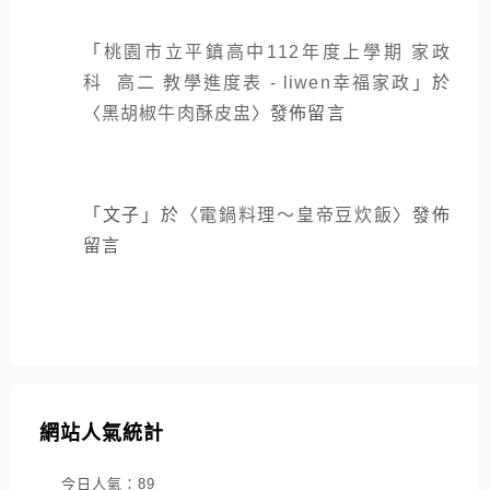
「
桃園市立平鎮高中112年度上學期 家政
科 高二 教學進度表 - liwen幸福家政
」於
〈
黑胡椒牛肉酥皮盅
〉發佈留言
「
文子
」於〈
電鍋料理～皇帝豆炊飯
〉發佈
留言
網站人氣統計
今日人氣：
89