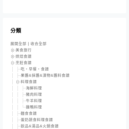
分類
展開全部
|
收合全部
美食旅行
烘焙食譜
烹飪食譜
吃‧早餐‧食譜
果醬&抹醬&漬物&醬料食譜
料理食譜
海鮮料理
豬肉料理
牛羊料理
雞鴨料理
麵食食譜
蛋奶蔬食料理食譜
飲品&湯品&火鍋食譜