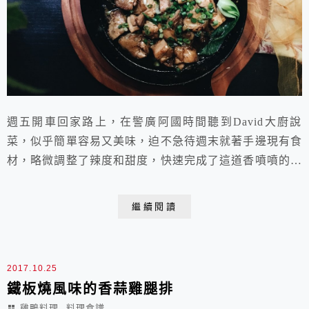
週五開車回家路上，在警廣阿國時間聽到David大廚說
菜，似乎簡單容易又美味，迫不急待週末就著手邊現有食
材，略微調整了辣度和甜度，快速完成了這道香噴噴的美
味料理，很下飯哪！蜂蜜可以使料理抹上美麗的光澤感，
以及增添迷人的香氣。想起之前301烤雞翅時，第一組在
繼續閱讀
剛出爐的雞翅上多刷了一層蜂蜜，那晶亮的色澤讓其他同
學讚嘆欣羨不已呢！ 麗文烹飪DIY教室 蜜香
辣醬燒雞腿成品數量：...
2017.10.25
鐵板燒風味的香蒜雞腿排
,
雞鴨料理
料理食譜