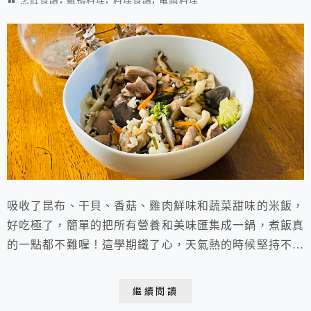
吸收了昆布、干貝、香菇、雞肉鮮味和蔬菜甜味的米飯，
好吃極了，簡單的把所有營養和美味匯集成一鍋，煮飯真
的一點都不難喔！這學期鐵了心，天氣熱的時候堅持不讓
學生用瓦斯爐，除了烘焙糕點，也可以用電鍋和烤箱製作
簡單美味的料理，這一兩週，學生們陸續選做了咖哩飯、
繼續閱讀
馬鈴薯燉肉、烤雞翅和慢烤蔬菜檸檬雞，撲鼻而來的香氣