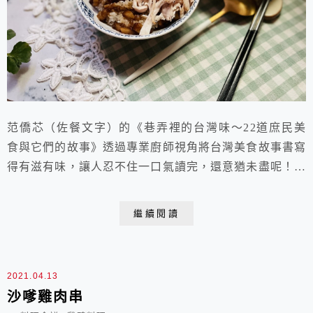
范僑芯（佐餐文字）的《巷弄裡的台灣味～22道庶民美
食與它們的故事》透過專業廚師視角將台灣美食故事書寫
得有滋有味，讓人忍不住一口氣讀完，還意猶未盡呢！她
在台灣國飯「滷肉飯」（魯肉飯、肉燥飯）一篇中提到的
幾種變化吃法，尤其讓我躍躍欲試。「 1.芋頭滷肉飯，
繼續閱讀
芋頭香氣與汁巧妙結合 2.少許梅乾菜添入滷肉飯，帶點
鹹香又回甘 3.阿基師推薦添加花生醬讓滷肉汁更加濃稠
4.添加油蔥酥、蒜頭等等 5.在滷肉飯上墊...
2021.04.13
沙嗲雞肉串