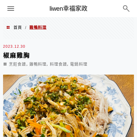
menu
liwen幸福家政
首頁
雞鴨料理
/
雞鴨料理
2023.12.30
椒麻雞胸
,
,
,
烹飪食譜
雞鴨料理
料理食譜
電鍋料理