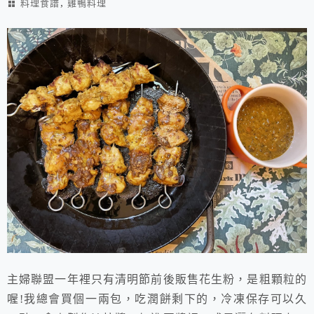
,
料理食譜
雞鴨料理
主婦聯盟一年裡只有清明節前後販售花生粉，是粗顆粒的
喔!我總會買個一兩包，吃潤餅剩下的，冷凍保存可以久