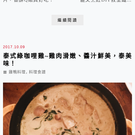
燒風味的香蒜雞腿排成品數量：3支製作程序1.將3支去骨
雞腿稍微沖洗後用廚房紙巾擦乾。然後用菜刀在沒有皮的
繼續閱讀
那一面縱橫切劃數刀(即劃格子狀)，比較容易煎熟與醃入
味。但不需要切太深喔！2.然後在雞腿的兩面均勻灑上鹽
和香料，沒有皮的那一...
2017.10.09
泰式綠咖哩雞~雞肉滑嫩、醬汁鮮美，泰美
味！
,
雞鴨料理
料理食譜