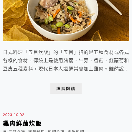
日式料理「五目炊飯」的「五目」指的是五種食材或各式
各樣的食材，傳統上是使用蒟蒻、牛蒡、香菇、紅蘿蔔和
豆皮五種素料，現代日本人還通常會加上雞肉。雖然說生
食材與生米一起煮成的飯才叫炊飯，但這次因為使用帶皮
雞腿肉，為了避免炊飯時混入過多雞油，因此先煎過逼出
繼續閱讀
一些油脂，也讓雞皮口感更為酥香，若先將雞皮去除不
用，炊飯會較為清爽，我也喜歡，帶皮雞肉的炊飯則較為
潤澤。 五目炊飯成品份量：2人份材料：去骨土雞腿 1...
2023.10.02
雞肉鮮蔬炊飯
,
,
,
烹飪食譜
雞鴨料理
料理食譜
電鍋料理