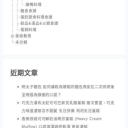
雞鴨料理
麵食食譜
蛋奶蔬食料理食譜
飲品&湯品&火鍋食譜
電鍋料理
家政教育
未分類
近期文章
明太子麵包 如何讓較為硬韌的麵包表皮在二次烘烤後
呈現極為酥脆的口感？
巧克力瀑布太妃可可巴斯克乳酪蛋糕 層次豐富、巧克
力味道濃郁且不甜膩 生日快樂 筠的生日蛋糕
香蕉核桃可可鮮奶油瑪芬蛋糕 (Heavy Cream
Muffins) 口感潤澤綿密軟濡 香氣濃郁