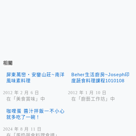
相關
屏東萬巒‧安鑾山莊~南洋
Beher生活廚房~Joseph印
風味素料理
度蔬食料理課程1010108
2012 年 2 月 6 日
2012 年 1 月 10 日
在「美食賞味」中
在「廚藝工作坊」中
咖哩蛋 醬汁拌飯一不小心
就多吃了一碗！
2024 年 8 月 11 日
在「蛋奶蔬食料理食譜」中