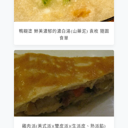
鴨糊塗 鮮美濃郁的濃白湯(山藥泥) 袁枚 隨園
食單
雞肉派(美式派)(雙皮派)(生派皮、熟派餡)