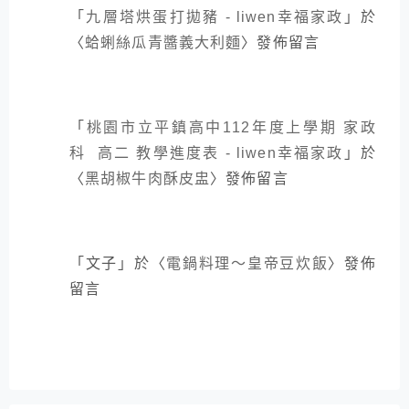
「
九層塔烘蛋打拋豬 - liwen幸福家政
」於
〈
蛤蜊絲瓜青醬義大利麵
〉發佈留言
「
桃園市立平鎮高中112年度上學期 家政
科 高二 教學進度表 - liwen幸福家政
」於
〈
黑胡椒牛肉酥皮盅
〉發佈留言
「
文子
」於〈
電鍋料理～皇帝豆炊飯
〉發佈
留言