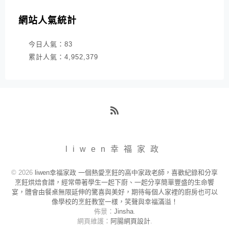
網站人氣統計
今日人氣：
83
累計人氣：
4,952,379
RSS
liwen幸福家政
© 2026
liwen幸福家政 一個熱愛烹飪的高中家政老師，喜歡紀錄和分享
烹飪烘焙食譜，經常帶著學生一起下廚、一起分享簡單豐盛的生命饗
宴，體會由餐桌無限延伸的驚喜與美好，期待每個人家裡的廚房也可以
像學校的烹飪教室一樣，笑聲與幸福滿溢！
佈景：
Jinsha
.
網頁維護：
阿腸網頁設計
.