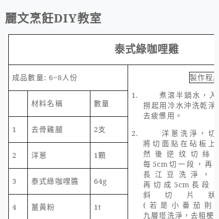
麗文烹飪
DIY
教室
泰式綠咖哩雞
成品數量
: 6~8
人份
製作程
1.
煮滾半鍋水，入
材料名稱
數量
撈起用冷水沖洗乾淨
去疲憊用。
1
去骨雞腿
2
支
2.
洋蔥洗淨，切
將切面貼在砧板上
然後逆纹切絲
2
洋蔥
1
顆
每
5cm
切一段，再
長江豆洗淨，
3
泰式綠咖哩醬
64g
再切成
5cm
長段
斜切片
(
若是小番茄則
4
薑黃粉
1t
九層塔洗淨，去粗梗