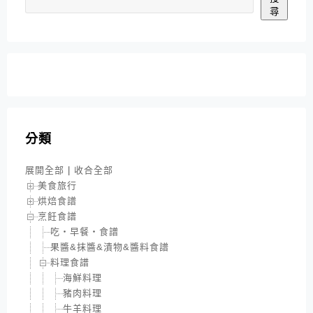
尋
分類
展開全部
|
收合全部
美食旅行
烘焙食譜
烹飪食譜
吃‧早餐‧食譜
果醬&抹醬&漬物&醬料食譜
料理食譜
海鮮料理
豬肉料理
牛羊料理