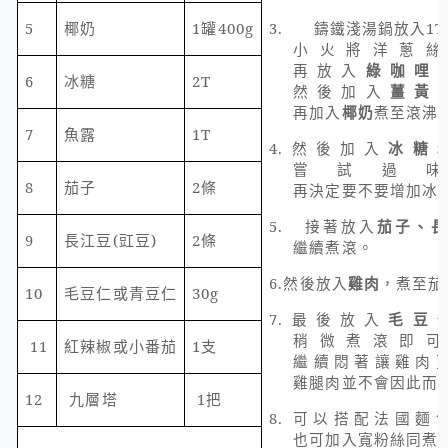
5
椰奶
1
罐
400g
3.
鑄鐵淺湯鍋放入
1T
小火將洋蔥絲
再放入
綠咖哩
6
冰糖
2T
然後加入
薑黃
再加入
椰奶
煮至滾沸
7
魚露
1T
4.
然後加入
冰糖
嘗試過
8
茄子
2
條
再決定要不要增加冰
5.
接著放入
茄子、
9
長江豆
(
豇豆
)
2
條
繼續煮滾。
6.
然後放入
雞肉
，煮至茄
10
毛豆仁或青豆仁
30g
7.
最後放入
毛豆
稍微煮滾即可
11
紅辣椒或小番茄
1
支
繼續悶著讓雞肉
雞腿肉並不會因此而
12
九層塔
1
把
8.
可以搭配法國麵
也可加入寬粉絲同煮