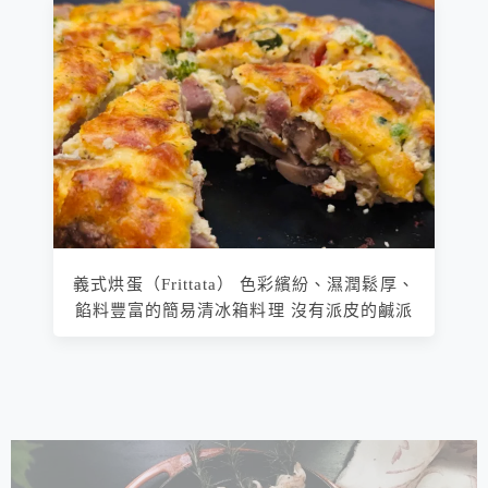
義式烘蛋（Frittata） 色彩繽紛、濕潤鬆厚、
餡料豐富的簡易清冰箱料理 沒有派皮的鹹派
相連文章