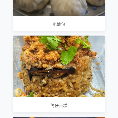
小籠包
筒仔米糕