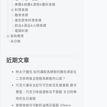
果醬&抹醬&漬物&醬料食譜
料理食譜
麵食食譜
蛋奶蔬食料理食譜
飲品&湯品&火鍋食譜
電鍋料理
家政教育
未分類
近期文章
明太子麵包 如何讓較為硬韌的麵包表皮在
二次烘烤後呈現極為酥脆的口感？
巧克力瀑布太妃可可巴斯克乳酪蛋糕 層次
豐富、巧克力味道濃郁且不甜膩 生日快樂
筠的生日蛋糕
香蕉核桃可可鮮奶油瑪芬蛋糕 (Heavy