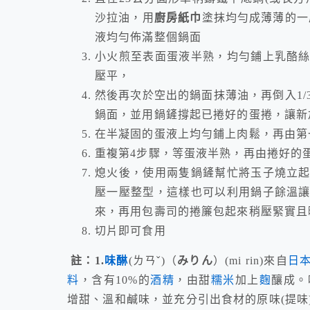
沙拉油，用
廚房紙巾
塗抹均勻成薄薄的一
液均勻佈滿整個鍋面
小火煎至表面蛋液半熟，均勻鋪上乳酪
壓平，
然後再次於空出的鍋面抹薄油，再倒入1
鍋面，並用鍋鏟撐起已捲好的蛋捲，讓新
在半凝固的蛋液上均勻鋪上肉鬆，再由第
重複第4步驟，等蛋液半熟，再由捲好的
熄火後，使用兩隻鍋鏟幫忙將玉子燒立
壓一壓整型，這樣也可以利用鍋子餘溫
來，再用包壽司的捲簾包起來稍壓緊實且
切片即可食用
註：1.
味醂
(ㄌㄢˇ)（
みりん
）(mi rin)來自
日
料
，含有10%的
酒精
，由甜
糯米
加上
麴
釀成。
增甜、溫和鹹味，並充分引出食材的原味(提味