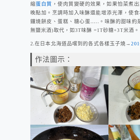
縮
蛋白質
，使肉質變硬的效果，如果怕菜煮出
晚點加。烹調時加入味醂還能增添光澤，使食
鑼燒餅皮、蛋糕、糖心蛋…..。味醂的甜味約
無鹽米酒)取代，如3T味醂 =1T砂糖+3T米酒。
2.在日本北海道品嚐到的各式各樣玉子燒→
20
作法圖示：