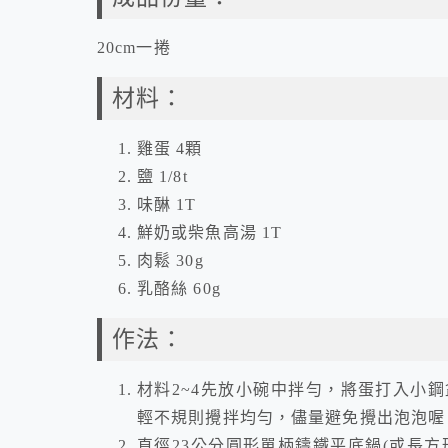
20cm一捲
材料：
雞蛋 4顆
鹽 1/8t
味醂 1T
鮮奶或柴魚高湯 1T
肉鬆 30g
乳酪絲 60g
作法：
材料2~4先放小碗中拌勻，將蛋打入小鋼盆
輕不規則攪拌均勻，儘量避免攪出泡泡喔
直徑23公分圓形單柄鑄鐵平底鍋(或長方