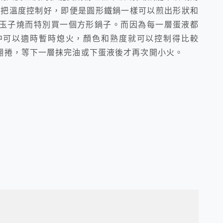
要把溫度控制好，即便是圓形鐵鍋一樣可以煎出形狀和
玉子燒而特別買一個方形鍋子。而因為每一層蛋液都
中可以適時暫時熄火，顏色和熟度就可以控制得比較
翻捲，等下一層抹完油或下蛋液後才再次開小火。