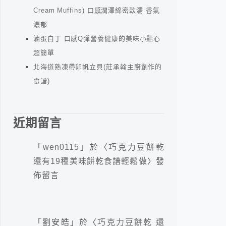
Cream Muffins) 口感潤澤綿密軟濡 香氣
濃郁
滷蛋白丁 口感Q彈營養健康的美味小點心
超簡單
北海道熟凍帶卵帆立貝(莊承翰主廚創作的
食譜)
近期留言
「
wen0115
」於〈
巧克力豆餅乾
還有19種美味餅乾食譜輕鬆做
〉發
佈留言
「
劉安皓
」於〈
巧克力豆餅乾 還