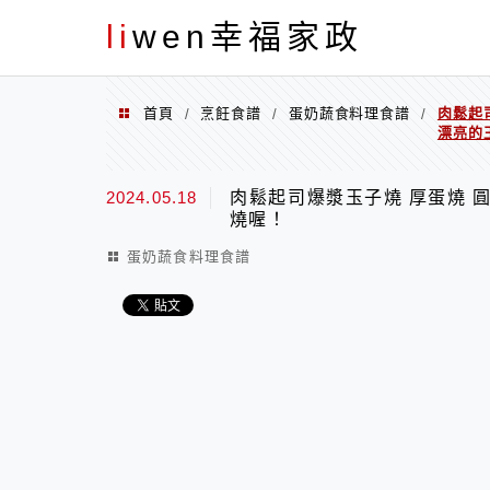
menu
li
wen幸福家政
首頁
烹飪食譜
蛋奶蔬食料理食譜
肉鬆起
/
/
/
漂亮的
2024.05.18
肉鬆起司爆漿玉子燒 厚蛋燒 
燒喔！
蛋奶蔬食料理食譜