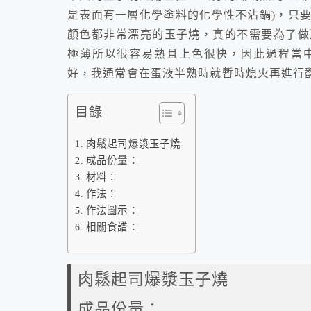
是表面有一層化學塗料的化學性不沾鍋)，只
顏色都非常漂亮的玉子燒，真的不需要為了做
極薄所以很容易熟且上色很快，因此過程當
好，我通常會在蛋液半熟時就暫時熄火再進行
目錄
肉鬆起司爆漿玉子燒
成品份量：
材料：
作法：
作法圖示：
相關食譜：
肉鬆起司爆漿玉子燒
成品份量：