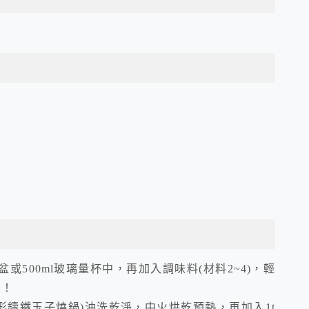
或500ml玻璃量杯中，再加入調味料(材料2~4)，輕
 ！
形鑄鐵玉子燒鍋)沖洗乾淨，中火烘乾預熱，再加入1t