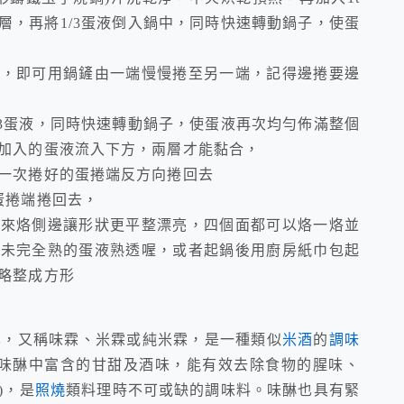
層，再將1/3蛋液倒入鍋中，同時快速轉動鍋子，使蛋
絲，即可用鍋鏟由一端慢慢捲至另一端，記得邊捲要邊
/3蛋液，同時快速轉動鍋子，使蛋液再次均勻佈滿整個
加入的蛋液流入下方，兩層才能黏合，
一次捲好的蛋捲端反方向捲回去
蛋捲端捲回去，
起來烙側邊讓形狀更平整漂亮，四個面都可以烙一烙並
讓未完全熟的蛋液熟透喔，或者起鍋後用廚房紙巾包起
略整成方形
本
，又稱味霖、米霖或純米霖，是一種類似
米酒
的
調味
味醂中富含的甘甜及酒味，能有效去除食物的腥味、
)，是
照燒
類料理時不可或缺的調味料。味醂也具有緊