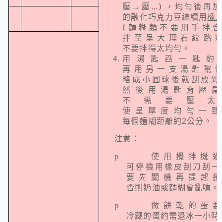
壓→壓…
)
，均勻後再
的融化
繼續用
橡
巧克力豆
(
麵糊類不要用手拌
拌至呈大理石紋路
不要拌得太均勻。
用湯匙舀一匙約
再用另一支湯匙幫
略成小圓球後就刮放到
然後用湯匙背壓扁
不需要壓太
使呈厚度均勻一致
每個麵糊距離約
公分。
2
注意：
使用攪拌機
p
可停機用橡皮刮刀刮一
要先關機再提起
否則奶油或麵糊會亂噴。
做餅乾的蛋
p
冷藏的蛋約需退冰一小時