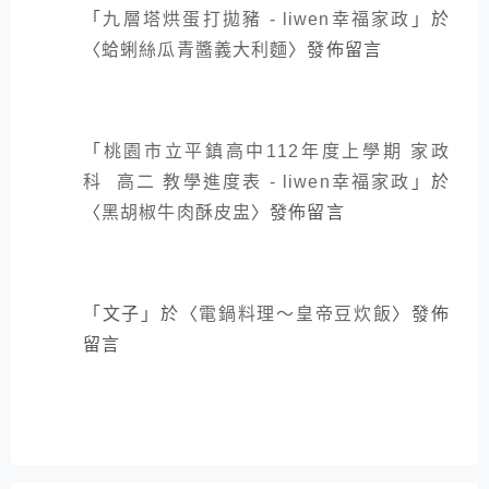
「
九層塔烘蛋打拋豬 - liwen幸福家政
」於
〈
蛤蜊絲瓜青醬義大利麵
〉發佈留言
「
桃園市立平鎮高中112年度上學期 家政
科 高二 教學進度表 - liwen幸福家政
」於
〈
黑胡椒牛肉酥皮盅
〉發佈留言
「
文子
」於〈
電鍋料理～皇帝豆炊飯
〉發佈
留言