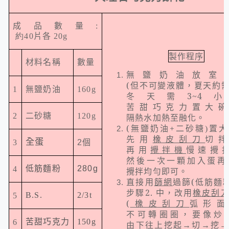
成品數量
:
約40
片各
20g
製作程序
材料名稱
數量
放室
無鹽奶油
(
但不可變液體，夏天約
1
無鹽奶油
160g
冬天需
3~4
小
置大
苦甜巧克力
2
二砂糖
120g
隔熱水加熱至融化。
(
+
置大
無鹽奶油
二砂糖
)
先用
橡皮刮刀
切
個
全蛋
3
2
再用
攪拌機
慢速攪
然後一次一顆加入
再
蛋
低筋麵粉
280g
4
攪拌均勻即可。
直接用
篩網
過篩
(
低筋麵
步驟
2.
中，改用
橡皮刮
B.S.
2/3t
5
(
橡皮刮刀
弧形面
不可轉圈圈，要像炒
苦甜巧克力
150g
6
由下往上挖起→切→挖→