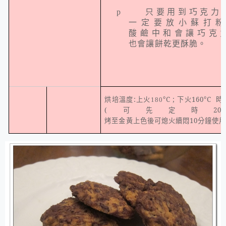
只要用到巧克力
p
一定要放小蘇打
酸鹼中和會讓巧克
也會讓餅乾更酥脆。
烘培溫度
:
上火
°
C ;
下火
160
°
C
時
180
(
可先定時
20
烤至金黃上色後可熄火續悶
10
分鐘使