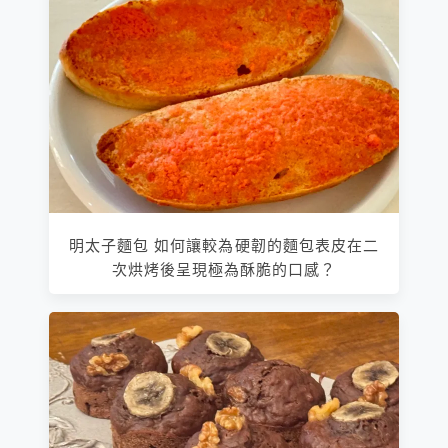
明太子麵包 如何讓較為硬韌的麵包表皮在二
次烘烤後呈現極為酥脆的口感？