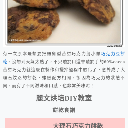
有一次原本是想要把鈕釦型苦甜巧克力掰小做
巧克力豆餅
乾
，沒想到天氣太熱了，不只融於口還會融於手的60%cocoa
苦甜巧克力就這麼在製作和攪拌過程中融化了，意外成了大
理石紋路的餅乾，雖然配方相同，卻因為巧克力的狀態不
同，而有了不同滋味和口感，也非常美味呢！
麗文烘培
教室
DIY
餅乾食譜
大理石巧克力餅乾