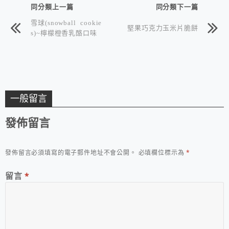
同分類上一篇
同分類下一篇
雪球(snowball cookie
堅果巧克力玉米片脆餅
s)~檸檬橙香乳酪口味
一般留言
發佈留言
發佈留言必須填寫的電子郵件地址不會公開。
必填欄位標示為
*
留言
*