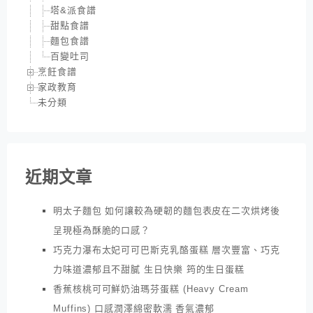
塔&派食譜
甜點食譜
麵包食譜
百變吐司
烹飪食譜
家政教育
未分類
近期文章
明太子麵包 如何讓較為硬韌的麵包表皮在二次烘烤後
呈現極為酥脆的口感？
巧克力瀑布太妃可可巴斯克乳酪蛋糕 層次豐富、巧克
力味道濃郁且不甜膩 生日快樂 筠的生日蛋糕
香蕉核桃可可鮮奶油瑪芬蛋糕 (Heavy Cream
Muffins) 口感潤澤綿密軟濡 香氣濃郁