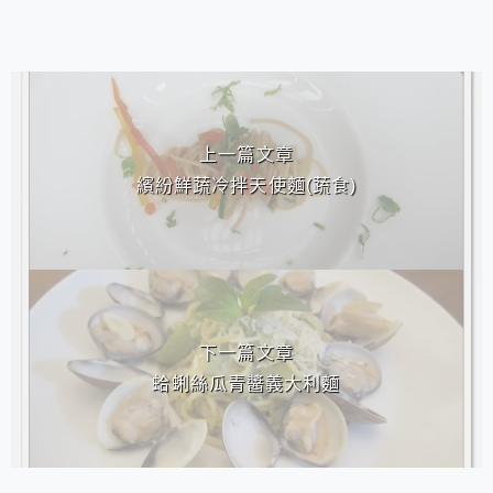
相連文章
上一篇文章
繽紛鮮蔬冷拌天使麵(蔬食)
下一篇文章
蛤蜊絲瓜青醬義大利麵