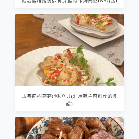
低溫慢烤豬肋排 蘋果醋低卡烤肉醬(BBQ醬)
北海道熟凍帶卵帆立貝(莊承翰主廚創作的食
譜)