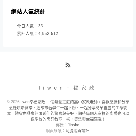
網站人氣統計
今日人氣：
36
累計人氣：
4,952,512
RSS
liwen幸福家政
© 2026
liwen幸福家政 一個熱愛烹飪的高中家政老師，喜歡紀錄和分享
烹飪烘焙食譜，經常帶著學生一起下廚、一起分享簡單豐盛的生命饗
宴，體會由餐桌無限延伸的驚喜與美好，期待每個人家裡的廚房也可以
像學校的烹飪教室一樣，笑聲與幸福滿溢！
佈景：
Jinsha
.
網頁維護：
阿腸網頁設計
.