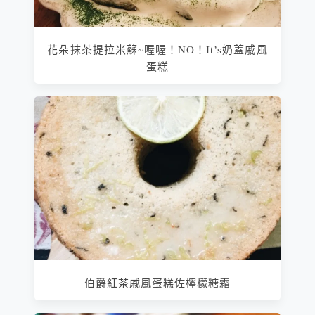
花朵抹茶提拉米蘇~喔喔！NO！It’s奶蓋戚風
蛋糕
伯爵紅茶戚風蛋糕佐檸檬糖霜