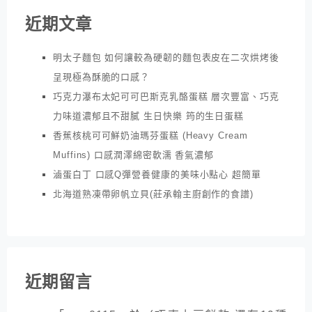
近期文章
明太子麵包 如何讓較為硬韌的麵包表皮在二次烘烤後
呈現極為酥脆的口感？
巧克力瀑布太妃可可巴斯克乳酪蛋糕 層次豐富、巧克
力味道濃郁且不甜膩 生日快樂 筠的生日蛋糕
香蕉核桃可可鮮奶油瑪芬蛋糕 (Heavy Cream
Muffins) 口感潤澤綿密軟濡 香氣濃郁
滷蛋白丁 口感Q彈營養健康的美味小點心 超簡單
北海道熟凍帶卵帆立貝(莊承翰主廚創作的食譜)
近期留言