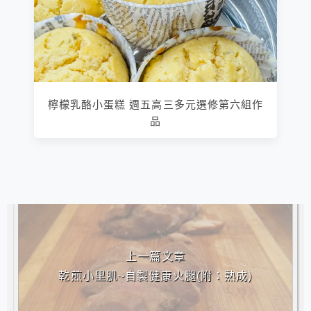
檸檬乳酪小蛋糕 週五高三多元選修第六組作
品
相連文章
上一篇文章
乾煎小里肌~自製健康火腿(附：熟成)