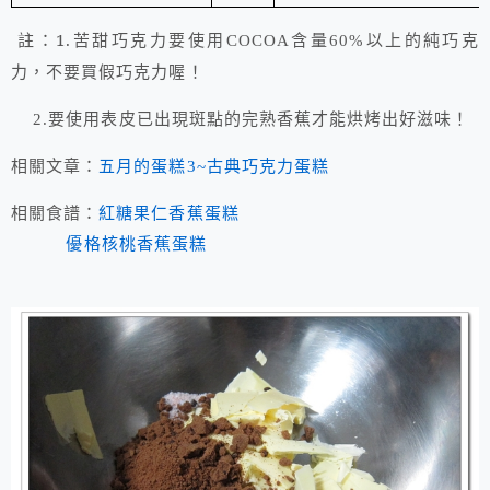
註：1.
苦甜巧克力要使用
COCOA
含量
60%
以上的純巧克
力，不要買假巧克力喔！
2.要使用表皮已出現斑點的完熟
香蕉才能烘烤出好滋味！
相關文章：
五月的蛋糕3~古典巧克力蛋糕
相關食譜：
紅糖果仁香蕉蛋糕
優格核桃香蕉蛋糕