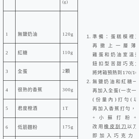
(g)
1
無鹽奶油
120g
準備：蛋糕模裡
再撒上一層薄
110g
2
紅糖
雞蛋和奶油室溫
鈕扣型苦甜巧克
2
顆
3
全蛋
將烤箱預熱到
170/16
和
一
無鹽奶油
紅糖
很熟的香蕉
300g
再加入全蛋
(
一次一
4
(
份量內
)
打勻
(
以
再加入
打勻
，
5
君度橙酒
1T
香蕉
+
小蘇打粉
+
改用
橡皮刮刀
以刀
175g
6
低筋麵粉
即加入
巧克力