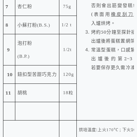
否則會出筋變發糕
!)
7
杏仁粉
75g
(
表面用
橡皮刮刀
入爐烘烤。
8
1/2 t
小蘇打粉
(B.S.)
烤約50分鐘至探針
出爐後將蛋糕置網架
泡打粉
9
常溫型蛋糕，口感紮
1/2t
(B.P.)
出爐後的第
2~3
若要保存更久需冷凍
10
鈕扣型苦甜巧克力
120g
11
胡桃
18粒
烘培溫度
:
上火
°
C ;
下火
16
170