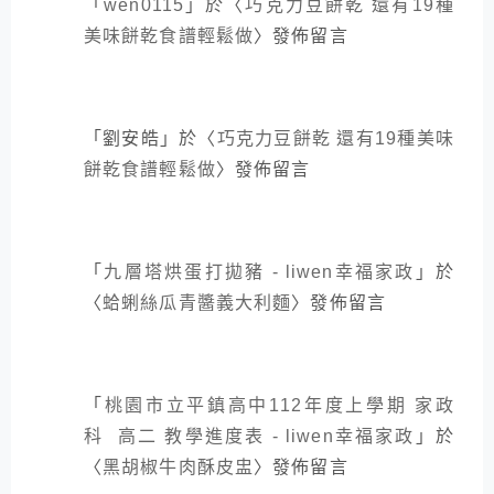
「
wen0115
」於〈
巧克力豆餅乾 還有19種
美味餅乾食譜輕鬆做
〉發佈留言
「
劉安皓
」於〈
巧克力豆餅乾 還有19種美味
餅乾食譜輕鬆做
〉發佈留言
「
九層塔烘蛋打拋豬 - liwen幸福家政
」於
〈
蛤蜊絲瓜青醬義大利麵
〉發佈留言
「
桃園市立平鎮高中112年度上學期 家政
科 高二 教學進度表 - liwen幸福家政
」於
〈
黑胡椒牛肉酥皮盅
〉發佈留言