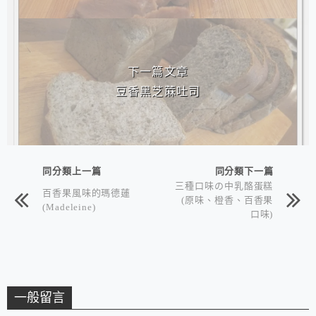
下一篇文章
豆香黑芝蔴吐司
同分類上一篇
同分類下一篇
三種口味の中乳酪蛋糕
百香果風味的瑪德蓮
(原味、橙香、百香果
(Madeleine)
口味)
一般留言