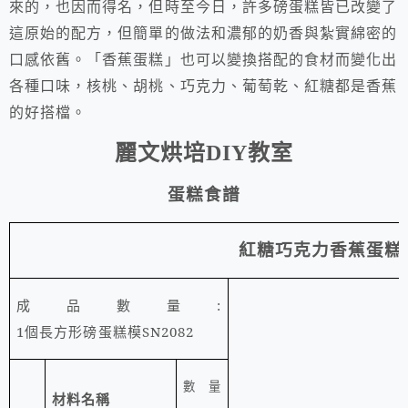
來的，也因而得名，但時至今日，許多磅蛋糕皆已改變了
這原始的配方，但簡單的做法和濃郁的奶香與紮實綿密的
口感依舊。「香蕉蛋糕」也可以變換搭配的食材而變化出
各種口味，核桃、胡桃、巧克力、葡萄乾、紅糖都是香蕉
的好搭檔。
麗文烘培
教室
DIY
蛋糕食譜
紅糖巧克力香蕉蛋糕
成品數量
:
1
個長方形磅蛋糕模
SN2082
數量
材料名稱