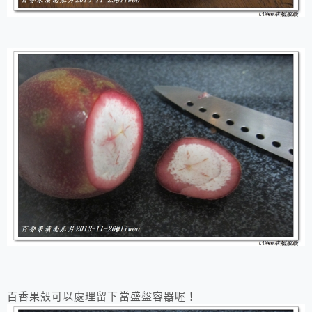
百香果殼可以處理留下當盛盤容器喔！