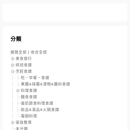
分類
展開全部
|
收合全部
美食旅行
烘焙食譜
烹飪食譜
吃‧早餐‧食譜
果醬&抹醬&漬物&醬料食譜
料理食譜
麵食食譜
蛋奶蔬食料理食譜
飲品&湯品&火鍋食譜
電鍋料理
家政教育
未分類