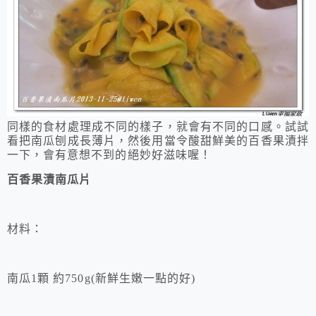
同樣的食材處理成不同的樣子，就會有不同的口感。試試
看把南瓜刨成長薄片，然後用當令酸甜鮮美的百香果漬拌
一下，會有意想不到的絕妙好滋味喔！
百香果
漬南瓜片
材料：
南瓜
1
顆
約
750g
(
新鮮生嫩一點的好
)