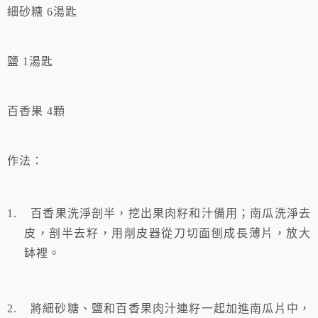
細砂糖
6
湯匙
鹽
1
湯匙
百香果
4
顆
作法：
1.
百香果洗淨剖半，挖出果肉籽和汁備用；南瓜洗淨去
皮，剖半去籽，用削皮器從刀切面刨成長薄片，放大
缽裡。
2.
將
細砂糖、鹽和百香果肉汁連籽一起加進南瓜片中，