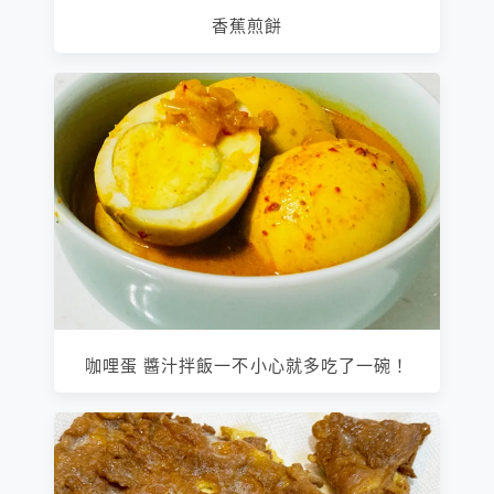
香蕉煎餅
咖哩蛋 醬汁拌飯一不小心就多吃了一碗！