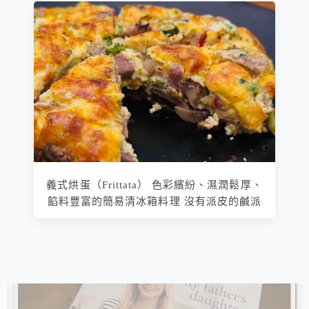
義式烘蛋（Frittata） 色彩繽紛、濕潤鬆厚、
餡料豐富的簡易清冰箱料理 沒有派皮的鹹派
相連文章