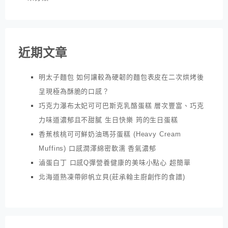
近期文章
明太子麵包 如何讓較為硬韌的麵包表皮在二次烘烤後
呈現極為酥脆的口感？
巧克力瀑布太妃可可巴斯克乳酪蛋糕 層次豐富、巧克
力味道濃郁且不甜膩 生日快樂 筠的生日蛋糕
香蕉核桃可可鮮奶油瑪芬蛋糕 (Heavy Cream
Muffins) 口感潤澤綿密軟濡 香氣濃郁
滷蛋白丁 口感Q彈營養健康的美味小點心 超簡單
北海道熟凍帶卵帆立貝(莊承翰主廚創作的食譜)