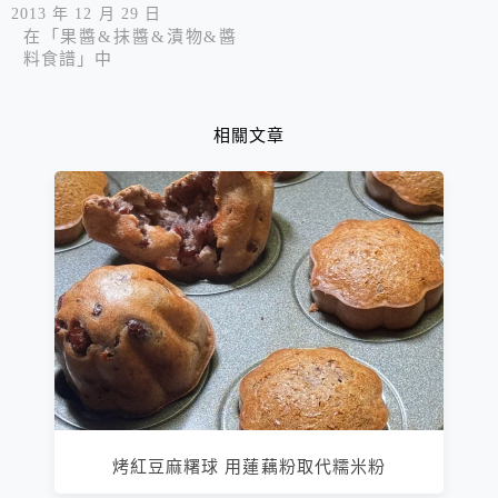
2013 年 12 月 29 日
在「果醬&抹醬&漬物&醬
料食譜」中
相關文章
烤紅豆麻糬球 用蓮藕粉取代糯米粉