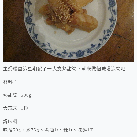
主婦聯盟這星期配了一大支熟甜筍，就來做個味增涼筍吧！
材料：
熟甜筍 500g
大蒜末 1粒
調味料：
味增50g、水75g、醬油1t、糖1t、味醂1T