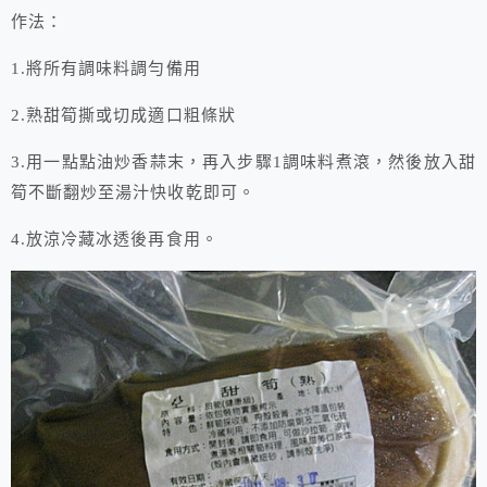
作法：
1.將所有調味料調勻備用
2.熟甜筍撕或切成適口粗條狀
3.用一點點油炒香蒜末，再入步驟1調味料煮滾，然後放入甜
筍不斷翻炒至湯汁快收乾即可。
4.放涼冷藏冰透後再食用。