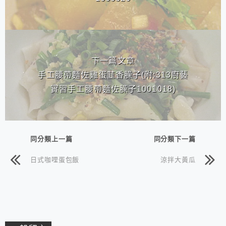
下一篇文章
手工腰帶麵佐雞蛋韮香臊子(附:313廚藝
實習手工腰帶麵佐臊子1001018)
同分類上一篇
同分類下一篇
日式咖哩蛋包飯
涼拌大黃瓜