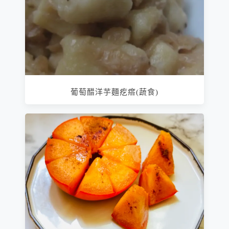
葡萄醋洋芋麵疙瘩(蔬食)