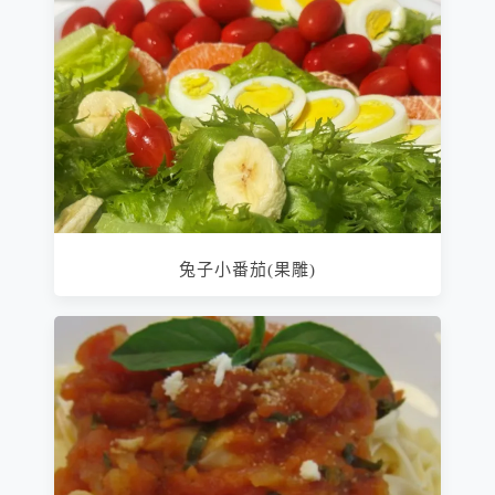
兔子小番茄(果雕)