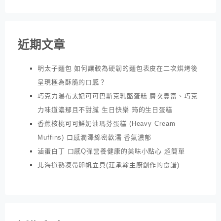
近期文章
明太子麵包 如何讓較為硬韌的麵包表皮在二次烘烤後
呈現極為酥脆的口感？
巧克力瀑布太妃可可巴斯克乳酪蛋糕 層次豐富、巧克
力味道濃郁且不甜膩 生日快樂 筠的生日蛋糕
香蕉核桃可可鮮奶油瑪芬蛋糕 (Heavy Cream
Muffins) 口感潤澤綿密軟濡 香氣濃郁
滷蛋白丁 口感Q彈營養健康的美味小點心 超簡單
北海道熟凍帶卵帆立貝(莊承翰主廚創作的食譜)