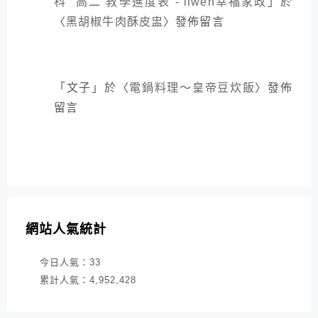
科 高二 教學進度表 - liwen幸福家政
」於
〈
黑胡椒牛肉酥皮盅
〉發佈留言
「
文子
」於〈
電鍋料理～皇帝豆炊飯
〉發佈
留言
網站人氣統計
今日人氣：
33
累計人氣：
4,952,428