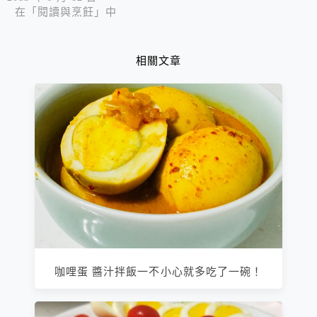
在「閱讀與烹飪」中
相關文章
咖哩蛋 醬汁拌飯一不小心就多吃了一碗！