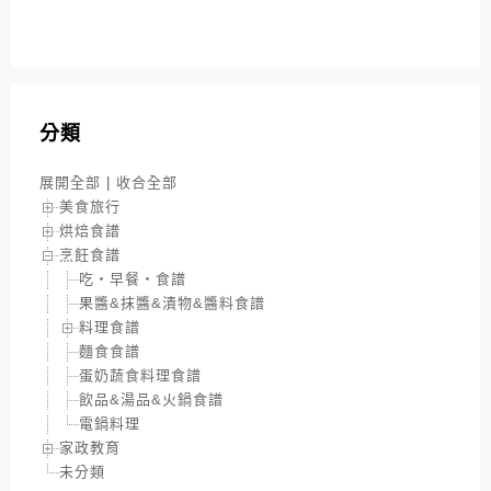
分類
展開全部
|
收合全部
美食旅行
烘焙食譜
烹飪食譜
吃‧早餐‧食譜
果醬&抹醬&漬物&醬料食譜
料理食譜
麵食食譜
蛋奶蔬食料理食譜
飲品&湯品&火鍋食譜
電鍋料理
家政教育
未分類