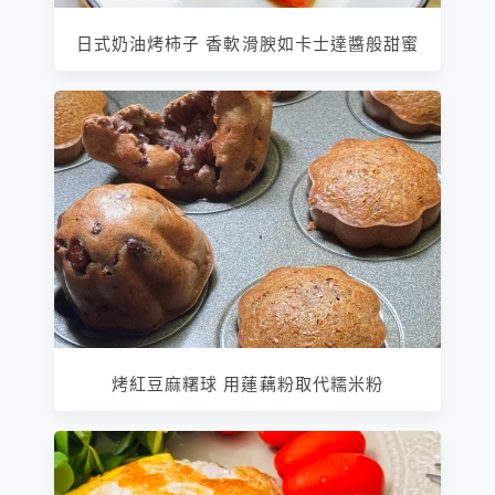
日式奶油烤柿子 香軟滑腴如卡士達醬般甜蜜
烤紅豆麻糬球 用蓮藕粉取代糯米粉