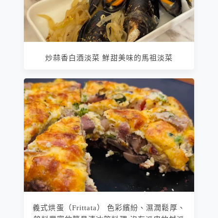
炒蒜香白酒淡菜 鮮甜美味的馬祖淡菜
義式烘蛋（Frittata） 色彩繽紛、濕潤鬆厚、