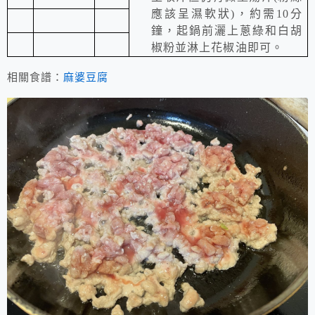
應該呈濕軟狀
)
，約需10分
鐘，起鍋前灑上蔥綠和白胡
椒粉並淋上花椒油即可。
相關食譜：
麻婆豆腐