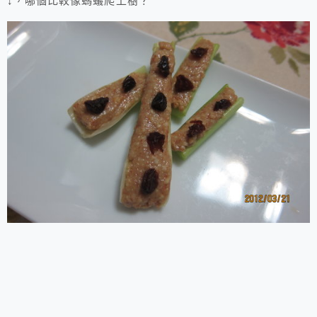
↓，哪個比較像螞蟻爬上樹？