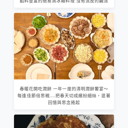
餡料豐富的簡易清冰箱料理 沒有派皮的鹹派
春暖花開吃潤餅 一年一度的清明潤餅饗宴～
每逢佳節倍思親....把春天切成繽紛細絲，混著
回憶與思念捲起