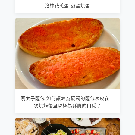
洛神花蔥蛋 煎蛋烘蛋
明太子麵包 如何讓較為硬韌的麵包表皮在二
次烘烤後呈現極為酥脆的口感？