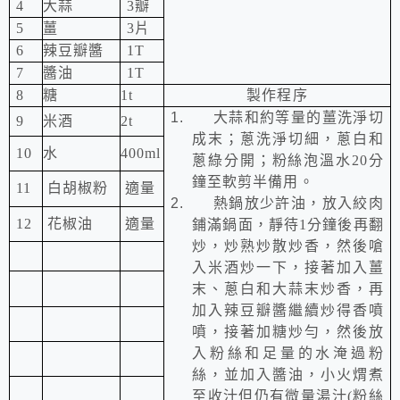
4
大蒜
3
瓣
5
薑
3
片
6
辣豆瓣醬
1T
7
醬油
1T
8
糖
1t
製作程序
1.
大蒜和約等量的薑洗淨切
9
米酒
2t
成末；蔥洗淨切細，蔥白和
10
水
400ml
蔥綠分開；粉絲泡溫水20分
鐘至軟剪半備用。
11
白胡椒粉
適量
2.
熱鍋放少許油，放入絞肉
12
花椒油
適量
鋪滿鍋面，靜待1分鐘後再翻
炒，炒熟炒散炒香，然後嗆
入米酒炒一下，接著加入薑
末、蔥白和大蒜末炒香，再
加入辣豆瓣醬繼續炒得香噴
噴，接著加糖炒勻，然後放
入粉絲和足量的水淹過粉
絲，並加入醬油，小火煟煮
至收汁但仍有微量湯汁
(
粉絲