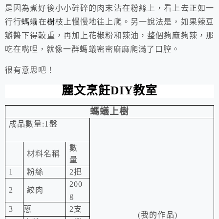
是因為煮好後小
小
碎碎
的肉
末
沾在粉絲上，看上去正如一
行行
螞蟻
在
樹
枝上
慢慢地往上爬。
另一說法是，如果辣豆
瓣醬下得較重，再加上花椒粉和辣油，整個夠麻夠辣，那
吃在嘴哩，就像一群螞蟻密密麻麻爬滿了口腔。
很有意思吧！
麗文烹飪
DIY
教室
螞蟻上樹
成品數量
:1
盤
數
材料名稱
量
1
粉絲
2
把
200
2
絞肉
g
3
蔥
2
支
(
我的作品
)