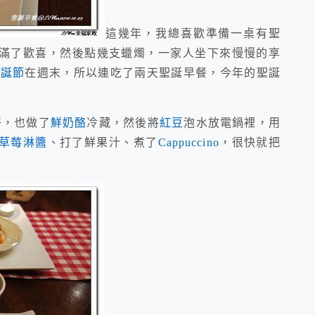
這幾年，我總喜歡準備一桌有聖
滿了歡喜，然後點幾支蠟燭，一家人坐下來慢慢的享
聖誕節
在週末，所以連吃了兩天聖誕早餐，今年的聖誕
好，也做了
鮮奶酪
冷藏，然後將
紅豆
泡水放電鍋裡，用
草莓淋醬
、打了鮮果汁、煮了
Cappuccino
，很快就把