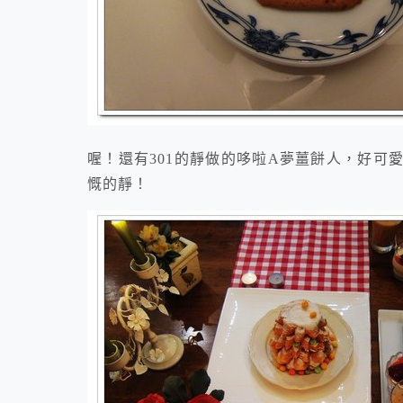
喔！還有301的靜做的哆啦A夢薑餅人，好可
慨的靜！