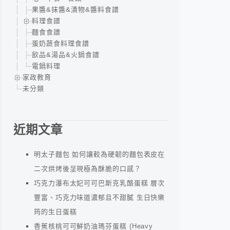
果醬&抹醬&漬物&醬料食譜
料理食譜
麵食食譜
蛋奶蔬食料理食譜
飲品&湯品&火鍋食譜
電鍋料理
家政教育
未分類
近期文章
明太子麵包 如何讓較為硬韌的麵包表皮在
二次烘烤後呈現極為酥脆的口感？
巧克力瀑布太妃可可巴斯克乳酪蛋糕 層次
豐富、巧克力味道濃郁且不甜膩 生日快樂
筠的生日蛋糕
香蕉核桃可可鮮奶油瑪芬蛋糕 (Heavy