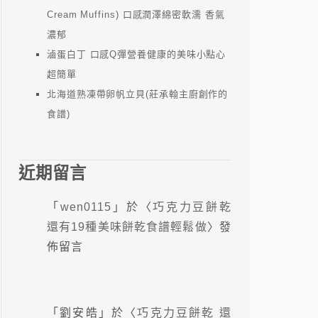
Cream Muffins) 口感潤澤綿密軟濡 香氣
濃郁
滷蛋白丁 口感Q彈營養健康的美味小點心
超簡單
北海道熟凍帶卵帆立貝(莊承翰主廚創作的
食譜)
近期留言
「
wen0115
」於〈
巧克力豆餅乾
還有19種美味餅乾食譜輕鬆做
〉發
佈留言
「
劉安皓
」於〈
巧克力豆餅乾 還