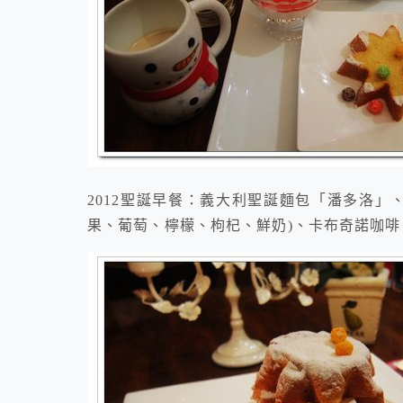
2012聖誕早餐：義大利聖誕麵包「潘多洛」
果、葡萄、檸檬、枸杞、鮮奶)、卡布奇諾咖啡