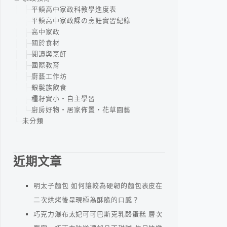
平鎮高中家政科教學進度表
平鎮高中家政課の烹飪實習紀錄
高中家政
關於食材
閱讀與烹飪
國際教育
廚藝工作坊
銀髮族飲食
種籽實小‧自主學習
廚房好物‧居家佈置‧花草園藝
未分類
近期文章
明太子麵包 如何讓較為硬韌的麵包表皮在
二次烘烤後呈現極為酥脆的口感？
巧克力瀑布太妃可可巴斯克乳酪蛋糕 層次