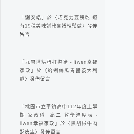
「
劉安皓
」於〈
巧克力豆餅乾 還
有19種美味餅乾食譜輕鬆做
〉發佈
留言
「
九層塔烘蛋打拋豬 - liwen幸福
家政
」於〈
蛤蜊絲瓜青醬義大利
麵
〉發佈留言
「
桃園市立平鎮高中112年度上學
期 家政科 高二 教學進度表 -
liwen幸福家政
」於〈
黑胡椒牛肉
酥皮盅
〉發佈留言