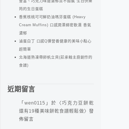
豐富、巧克力味道濃郁且不甜膩 生日快樂
筠的生日蛋糕
香蕉核桃可可鮮奶油瑪芬蛋糕 (Heavy
Cream Muffins) 口感潤澤綿密軟濡 香氣
濃郁
滷蛋白丁 口感Q彈營養健康的美味小點心
超簡單
北海道熟凍帶卵帆立貝(莊承翰主廚創作的
食譜)
近期留言
「
wen0115
」於〈
巧克力豆餅乾
還有19種美味餅乾食譜輕鬆做
〉發
佈留言