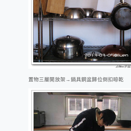
置物三層開放架→鍋具鋼盆歸位倒扣晾乾