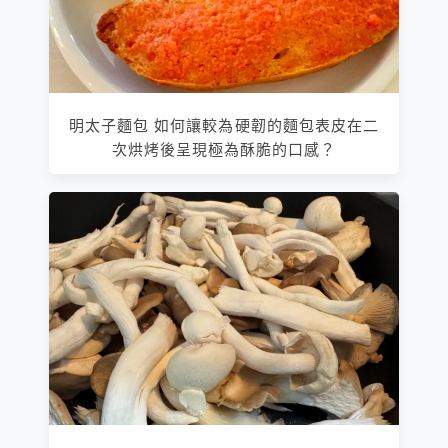
明太子麵包 如何讓較為硬韌的麵包表皮在二
次烘烤後呈現極為酥脆的口感？