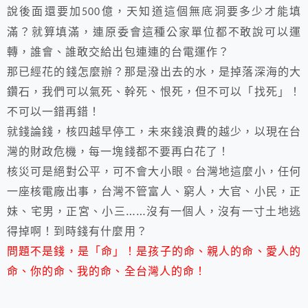
說後面還要加
億，天知道這個無底洞要多少才能填
500
滿？就算填滿，連原委會這種公家單位都不敢說可以運
轉，誰會、誰敢交給出包連連的台電運作？
那已經花的錢怎麼辦？那是潑出去的水，是掉落深海的大
鑽石，我們可以氣死、幹死、恨死，但不可以「找死」！
不可以一錯再錯！
就錢論錢，核四越早停工，未來錢浪費的越少，以現在台
灣的財政危機，每一塊錢都不要再白花了！
核災可是絕對公平，可不會大小眼。台灣地這麼小，任何
一座核電廠出事，台灣不管富人、窮人，大官、小民，正
妹、宅男，正宮、小三……沒有一個人，沒有一寸土地逃
得掉啊！到時錢有什麼用？
問題不是錢，是「命」！是孩子的命、親人的命、愛人的
命、你的命、我的命、全台灣人的命！