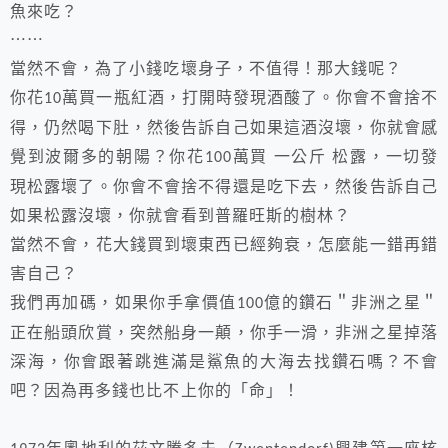
魚來吃？
⋯⋯
當然不會，為了小錢吃壞身子，不值得！那大錢呢？
你花
萬買一瓶紅酒，打開時發現酒酸了。你會不會捨不
10
得，仍然喝下肚，然後告訴自己如果這酒沒壞，你就會感
覺到波爾多的朝陽？你花
萬買
一公斤
松露，一切發
100
現松露壞了。你會不會捨不得還是吃下去，然後告訴自己
如果松露沒壞，你就會看到普羅旺斯的樹林？
當然不會，花大錢買到壞東西已經夠衰，怎麼能一錯再錯
害自己？
我們再加碼，如果你手拿價值
億的鑽石＂非洲之星＂
100
正在船頭欣賞，突然船身一顛，你手一滑，非洲之星掉落
深海，你會跟著跳進滿是鯊魚的大海去找鑽石嗎？不會
吧？因為再多錢也比不上你的「命」！
年奧地利的茲文騰多夫（
興建第一座核