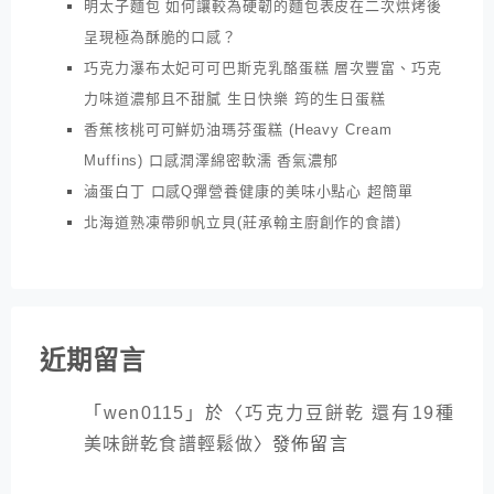
明太子麵包 如何讓較為硬韌的麵包表皮在二次烘烤後
呈現極為酥脆的口感？
巧克力瀑布太妃可可巴斯克乳酪蛋糕 層次豐富、巧克
力味道濃郁且不甜膩 生日快樂 筠的生日蛋糕
香蕉核桃可可鮮奶油瑪芬蛋糕 (Heavy Cream
Muffins) 口感潤澤綿密軟濡 香氣濃郁
滷蛋白丁 口感Q彈營養健康的美味小點心 超簡單
北海道熟凍帶卵帆立貝(莊承翰主廚創作的食譜)
近期留言
「
wen0115
」於〈
巧克力豆餅乾 還有19種
美味餅乾食譜輕鬆做
〉發佈留言