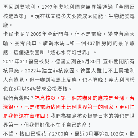
再回到奧地利，
年奧地利國會無異議通過「全國反
1997
核能政策」。現在茲文騰多夫要變成太陽能、生物能發電
廠。
卡爾卡呢？
年全新開幕，但不是電廠，變成有摩天
2005
輪、雲霄飛車、旋轉木馬
和一個
個房間的豪華旅
…
437
館，這個遊樂園叫「爐心水奇幻世界」。
年
福島核災，德國立刻在
月
日
宣布關閉所有
2011
311
5
30
核電廠，
年建立非核家園。德國人雖比不上奧地利
2022
人有遠見，但一嚇到就馬上反應，也不算晚！義大利同樣
也在
月以
贊成公投廢核。
6
94%
我們台灣呢？
福島核災，第一個該嚇死的應該是台灣，台
灣很小，已是核電廠佔國土比例世界第一的國家，更可怕
是我們還在蓋核四！
我們為福島核災捐給日本的錢也是世
界第一，但我們好像不在乎自己的命！
不錯，核四已經花了
億，最近
月要追加
億，聽
2700
3
102