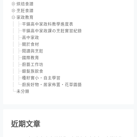
烘焙食譜
烹飪食譜
家政教育
平鎮高中家政科教學進度表
平鎮高中家政課の烹飪實習紀錄
高中家政
關於食材
閱讀與烹飪
國際教育
廚藝工作坊
銀髮族飲食
種籽實小‧自主學習
廚房好物‧居家佈置‧花草園藝
未分類
近期文章