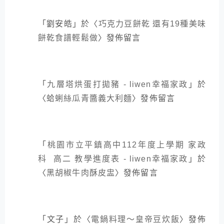
「
劉安皓
」於〈
巧克力豆餅乾 還有19種美味
餅乾食譜輕鬆做
〉發佈留言
「
九層塔烘蛋打拋豬 - liwen幸福家政
」於
〈
蛤蜊絲瓜青醬義大利麵
〉發佈留言
「
桃園市立平鎮高中112年度上學期 家政
科 高二 教學進度表 - liwen幸福家政
」於
〈
黑胡椒牛肉酥皮盅
〉發佈留言
「
文子
」於〈
電鍋料理～皇帝豆炊飯
〉發佈