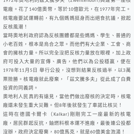
1972
Zwentendorf)
電廠。花了
億奧幣，等於
億歐元，在
年完工。
140
10
1977
核電廠要試運轉前，有九個媽媽挺身而出絕食抗議，掀起
反核風潮！
當時奧地利政府認為反核團體都是些媽媽、學生、普通的
小老百姓，根本是烏合之眾。而他們有大企業、工會、商
會的擁核力量。所以完全沒把反核力量放在眼裡，加上政
府可投入大量的宣傳、廣告，他們以為公投穩贏，便在
年
月
日
舉行公投，沒想到結果反核過半，以
萬
1978
11
5
3
票險勝。核電廠就此廢棄，「茲文騰多夫」從此成了白費
投資的同義詞。
奧地利人民真的有遠見，當他們做出廢核的決定時，核電
廠還未發生重大災難。但
年後就發生了車諾比核災！
8
這時在德國卡爾卡（
剛剛完工一座最新的核電
Kalkar)
廠，居民群起反抗，鈾燃料根本運不進廠，最後連公投都
沒辦，政府決定廢棄，
億馬克，就是
億美金泡湯！
80
60