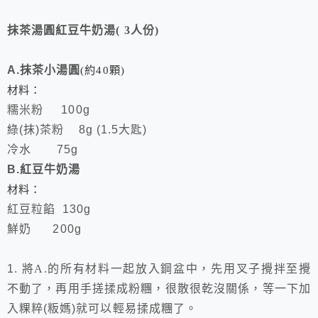
抹茶湯圓紅豆牛奶湯
( 3
人份
)
A.
抹茶小湯圓
(
約
40
顆
)
材料：
糯米粉
100g
綠
(
抹
)
茶粉
8g (1.5
大匙
)
冷水
75g
B.
紅豆牛奶湯
材料：
紅豆粒餡
130g
鮮奶
200g
1.
將A.的所有材料一起放入鋼盆中，先用叉子攪拌至攪
不動了，再用手搓揉成粉糰，很散很乾沒關係，等一下加
入粿粹
(
粄媽
)
就可以輕易揉成糰了。