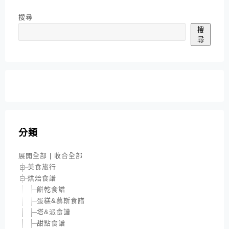
搜尋
搜
尋
分類
展開全部
|
收合全部
美食旅行
烘焙食譜
餅乾食譜
蛋糕&慕斯食譜
塔&派食譜
甜點食譜