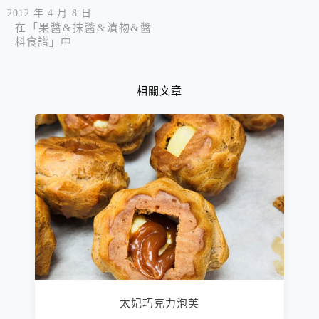
2012 年 4 月 8 日
在「果醬&抹醬&漬物&醬
料食譜」中
相關文章
太妃巧克力泡芙