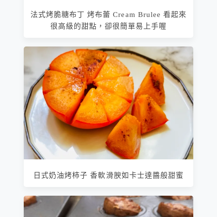
法式烤脆糖布丁 烤布蕾 Cream Brulee 看起來
很高級的甜點，卻很簡單易上手喔
日式奶油烤柿子 香軟滑腴如卡士達醬般甜蜜