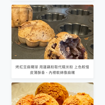
烤紅豆麻糬球 用蓮藕粉取代糯米粉 上色較慢
皮薄酥香、內裡軟綿像麻糬