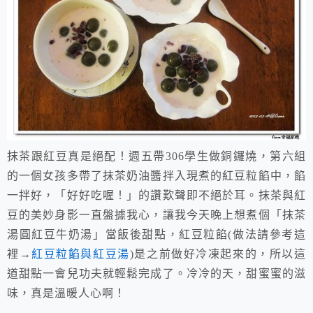
抹茶跟紅豆真是絕配！週五帶
306
學生做銅鑼燒，第六組
的一個女孩多帶了抹茶奶油醬拌入現煮的紅豆粒餡中，餡
一拌好，「好好吃喔！」的讚歎聲即不絕於耳。抹茶與紅
豆的美妙身影一直盤據我心，讓我今天晚上想煮個「抹茶
湯圓紅豆牛奶湯」當飯後甜點，紅豆粒餡(做法請參考這
裡→
紅豆粒餡與紅豆湯
)是之前做好冷凍起來的，所以這
道甜點一會兒功夫就輕鬆完成了。冷冷的天，甜蜜蜜的滋
味，真是溫暖人心啊！