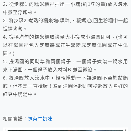
2.
從步驟
1.
的糯米糰裡捏出一小塊
(
約
1/7
的量
)
放入滾水
中煮至浮起來。
3.
將步驟
2.
煮熟的糯米塊
(
粿粹
,
‧粄媽
)
放回生粉糰中一起
搓揉均勻。
4.
搓揉均勻的糯米糰取適量大小搓成小湯圓即可。
(
也可
以在湯圓裡包入芝麻將或花生醬變成芝麻湯圓或花生湯
圓。
)
5.
搓湯圓的同時準備兩個鍋子，一個鍋子煮滾一鍋水用
來下湯圓，一個鍋子放入材料
B.
煮至微滾。
6
.
將湯圓放入滾水中，輕輕攪動一下讓湯圓不至於黏鍋
底，但不需一直攪喔！煮到湯圓浮起即可撈起放入煮好的
紅豆牛奶湯中。
相關食譜：
抹茶牛奶凍