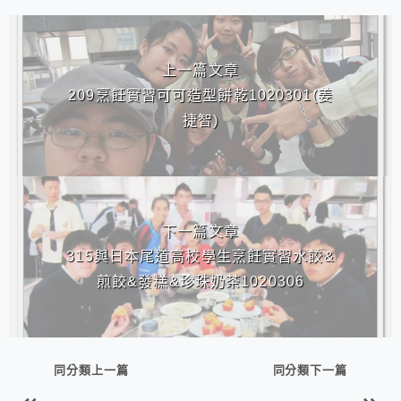
相連文章
上一篇文章
209烹飪實習可可造型餅乾1020301(姜
捷智)
下一篇文章
315與日本尾道高校學生烹飪實習水餃&
煎餃&發糕&珍珠奶茶1020306
同分類上一篇
同分類下一篇