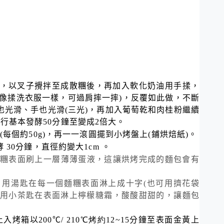
，以叉子攪拌至成散糰後，再加入軟化奶油用手揉
，
像揉洗衣服一樣，可過肩摔一摔
)
，反覆如此做，不斷
也光滑、手也光滑
(
三光
)
，再加入葡萄乾和肉桂粉繼續
進行基本發酵
50
分鐘至變成
2
倍大。
(
每個約
50g
)
，再一一滾圓擺到小烤盤上
(
鋪烘焙紙
)
。
酵
30
分鐘，直徑約變大
1cm
。
糰表面刷上一層薄薄蛋液，這讓烘烤完成的麵包會有
，用湯匙在每一個麵糰表面淋上成十字
(
也可用擠花袋
用小茶匙在表面淋上檸檬糖霜，酸酸甜甜的，讓麵包
上入烤箱以
200
℃
/ 210
℃
烤約12~15
分鐘至表面金黃上