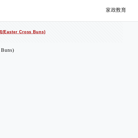
家政教育
ster Cross Buns)
Buns)