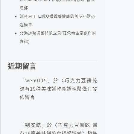
濃郁
滷蛋白丁 口感Q彈營養健康的美味小點心
超簡單
北海道熟凍帶卵帆立貝(莊承翰主廚創作的
食譜)
近期留言
「
wen0115
」於〈
巧克力豆餅乾
還有19種美味餅乾食譜輕鬆做
〉發
佈留言
「
劉安皓
」於〈
巧克力豆餅乾 還
有19種美味餅乾食譜輕鬆做
〉發佈