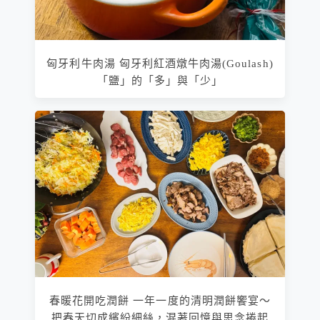
匈牙利牛肉湯 匈牙利紅酒燉牛肉湯(Goulash)
「鹽」的「多」與「少」
春暖花開吃潤餅 一年一度的清明潤餅饗宴～
把春天切成繽紛細絲，混著回憶與思念捲起