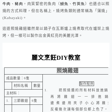
牛肉
、
豬肉
，肉質緊密的魚肉（
鰻魚
、
竹莢
魚
）也適合以照
燒的方式料理，但在名稱上，燒烤魚類則通常稱為「蒲燒」
(Kabayaki)。
這道照燒雞翅雖然是以鍋子在瓦斯爐上燒煮取代在爐架上燒
烤，但一樣可以製作出金黃紅亮的美麗光澤。
麗文烹飪
DIY
教室
照燒雞翅
成品數量：
6
隻
製作程序
材料名稱
數量
1.
把照燒醬的所有材料放進鍋
主材料：
再將雞翅一一排進鍋
1.
三節雞翅
6
隻
邊煮邊用夾子小心將雞翅
反複幾次讓每個部位都上色了，