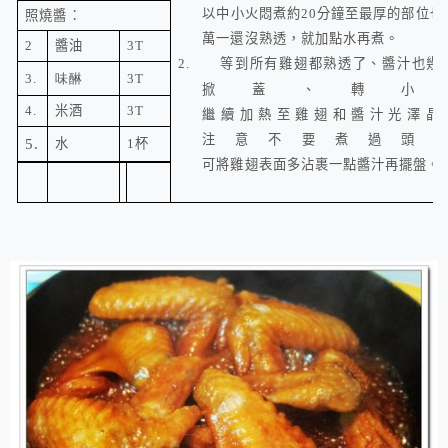
以中小火悶煮約
20
分鐘至最厚的部位也
照燒醬：
萬一還沒熟透，就加點水再煮。
2
醬油
3T
2.
等到所有雞翅都熟透了、醬汁也幾
3.
味醂
3T
掀蓋、轉小
4.
米酒
3T
繼續加熱至雞翅和醬汁光澤晶
注意不要煮過頭
5.
水
1
杯
可將雞翅表面多沾裹一點醬汁再擺盤。