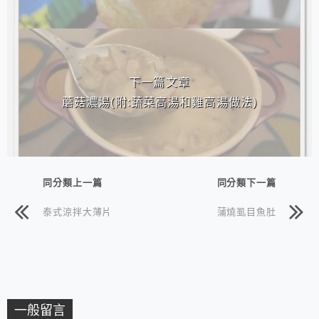
下一篇文章
蘑菇濃湯(附:蔬菜高湯和雞高湯做法)
同分類上一篇
同分類下一篇
泰式涼拌大薄片
蒲燒虱目魚肚
一般留言