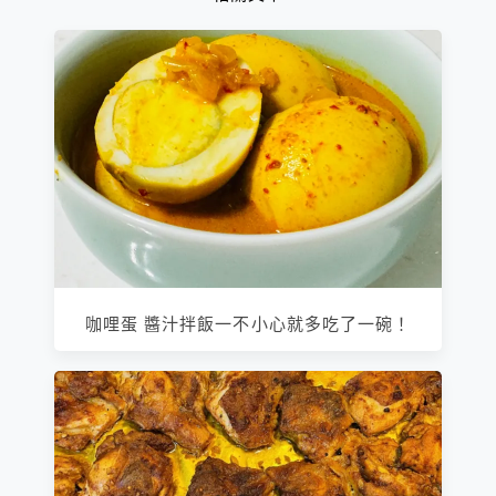
咖哩蛋 醬汁拌飯一不小心就多吃了一碗！