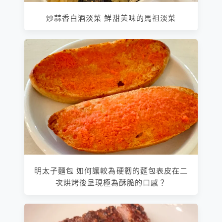
炒蒜香白酒淡菜 鮮甜美味的馬祖淡菜
明太子麵包 如何讓較為硬韌的麵包表皮在二
次烘烤後呈現極為酥脆的口感？