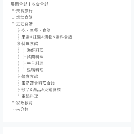
展開全部
|
收合全部
美食旅行
烘焙食譜
烹飪食譜
吃‧早餐‧食譜
果醬&抹醬&漬物&醬料食譜
料理食譜
海鮮料理
豬肉料理
牛羊料理
雞鴨料理
麵食食譜
蛋奶蔬食料理食譜
飲品&湯品&火鍋食譜
電鍋料理
家政教育
未分類