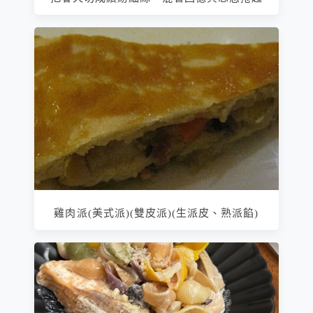
雞肉派(美式派)(雙皮派)(生派皮、熟派餡)