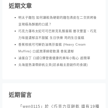
近期文章
明太子麵包 如何讓較為硬韌的麵包表皮在二次烘烤後
呈現極為酥脆的口感？
巧克力瀑布太妃可可巴斯克乳酪蛋糕 層次豐富、巧克
力味道濃郁且不甜膩 生日快樂 筠的生日蛋糕
香蕉核桃可可鮮奶油瑪芬蛋糕 (Heavy Cream
Muffins) 口感潤澤綿密軟濡 香氣濃郁
滷蛋白丁 口感Q彈營養健康的美味小點心 超簡單
北海道熟凍帶卵帆立貝(莊承翰主廚創作的食譜)
近期留言
「
wen0115
」於〈
巧克力豆餅乾 還有19種