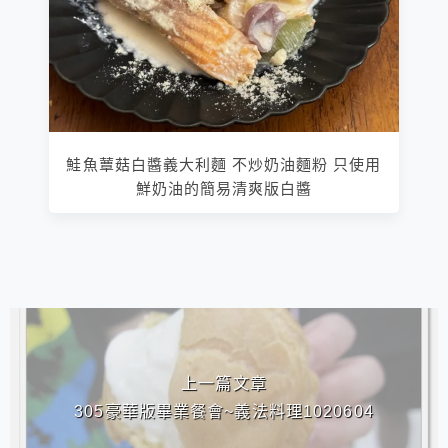
鮭魚蕈菇白醬義大利麵 不炒奶油麵粉 只使用
鮮奶油的簡易清爽版白醬
相連文章
上一篇文章
305豪華版畢業餐會~義法料理1020604