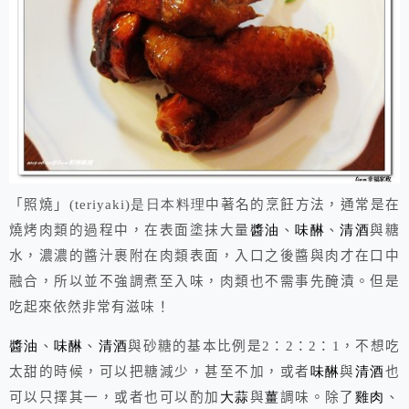
「照燒」
(teriyaki)是日本料理
中著名的烹飪方法，通常是在
燒烤肉類的過程中，在表面塗抹大量
醬油
、
味醂
、
清酒
與糖
水，濃濃的醬汁裹附在肉類表面，入口之後醬與肉才在口中
融合，所以並不強調煮至入味，肉類也不需事先醃漬。但是
吃起來依然非常有滋味！
醬油
、
味醂
、
清酒
與砂糖的基本比例是
2
：
2
：
2
：
1
，不想吃
太甜的時候，可以把糖減少，甚至不加，或者
味醂
與
清酒
也
可以只擇其一，或者也可以酌加
大蒜
與
薑
調味。除了
雞肉
、