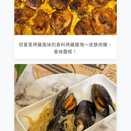
坦督里烤雞風味的香料烤雞腿塊～皮酥肉嫩、
香味馥郁！