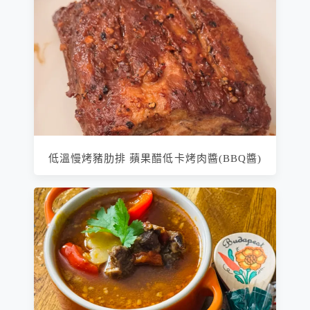
低溫慢烤豬肋排 蘋果醋低卡烤肉醬(BBQ醬)