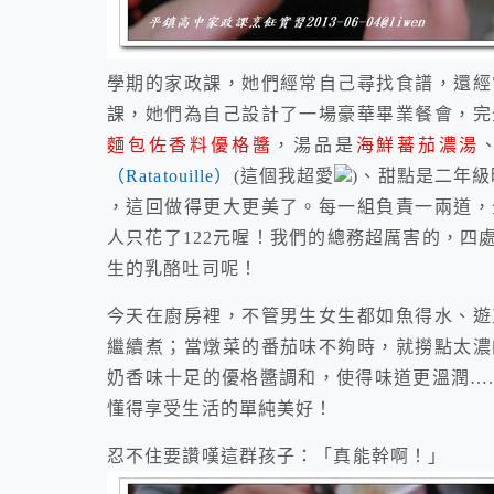
學期的家政課，她們經常自己尋找食譜，還經
課，她們為自己設計了一場豪華畢業餐會，完
麵包佐香料優格醬
，湯品是
海鮮蕃茄濃湯
（Ratatouille）
(這個我超愛
)、甜點是二年
，這回做得更大更美了。每一組負責一兩道，
人只花了122元喔！我們的總務超厲害的，四
生的乳酪吐司呢！
今天在廚房裡，不管男生女生都如魚得水、遊
繼續煮；當燉菜的番茄味不夠時，就撈點太濃
奶香味十足的優格醬調和，使得味道更溫潤…
懂得享受生活的單純美好！
忍不住要讚嘆這群孩子：「真能幹啊！」