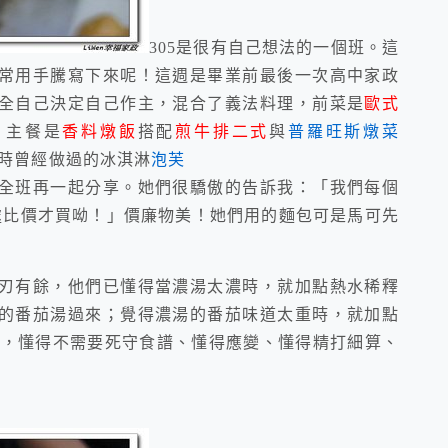
305是很有自己想法的一個班。這
常用手騰寫下來呢！這週是畢業前最後一次高中家政
全自己決定自己作主，混合了義法料理，前菜是
歐式
、主餐是
香料燉飯
搭配
煎牛排二式
與
普羅旺斯燉菜
級時曾經做過的冰淇淋
泡芙
全班再一起分享。她們很驕傲的告訴我：「我們每個
處比價才買呦！」價廉物美！她們用的麵包可是馬可先
刃有餘，他們已懂得當濃湯太濃時，就加點熱水稀釋
的番茄湯過來；覺得濃湯的番茄味道太重時，就加點
.，懂得不需要死守食譜、懂得應變、懂得精打細算、