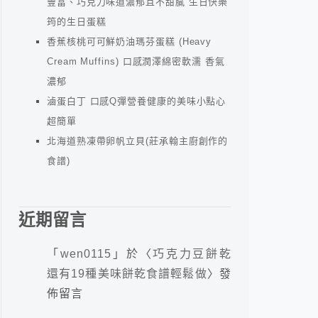
豐富、巧克力味道濃郁且不甜膩 生日快樂
筠的生日蛋糕
香蕉核桃可可鮮奶油瑪芬蛋糕 (Heavy
Cream Muffins) 口感潤澤綿密軟濡 香氣
濃郁
滷蛋白丁 口感Q彈營養健康的美味小點心
超簡單
北海道熟凍帶卵帆立貝(莊承翰主廚創作的
食譜)
近期留言
「
wen0115
」於〈
巧克力豆餅乾
還有19種美味餅乾食譜輕鬆做
〉發
佈留言