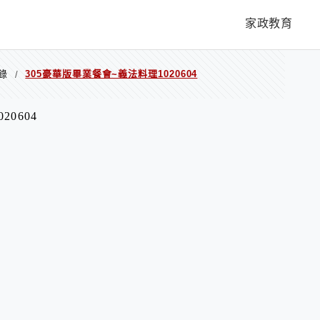
家政教育
錄
305豪華版畢業餐會~義法料理1020604
/
0604