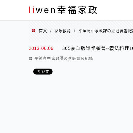
menu
li
wen幸福家政
首頁
家政教育
平鎮高中家政課の烹飪實習紀
/
/
2013.06.06
305豪華版畢業餐會~義法料理102
平鎮高中家政課の烹飪實習紀錄