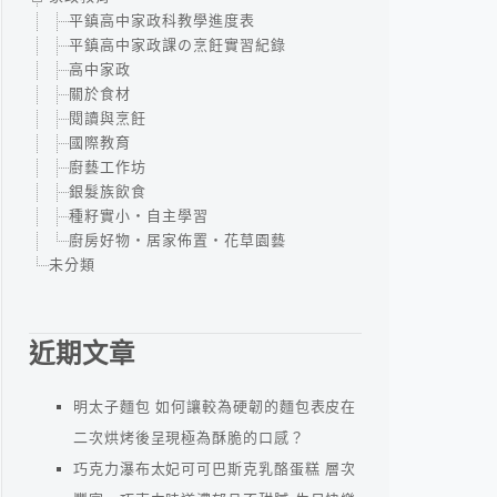
平鎮高中家政科教學進度表
平鎮高中家政課の烹飪實習紀錄
高中家政
關於食材
閱讀與烹飪
國際教育
廚藝工作坊
銀髮族飲食
種籽實小‧自主學習
廚房好物‧居家佈置‧花草園藝
未分類
近期文章
明太子麵包 如何讓較為硬韌的麵包表皮在
二次烘烤後呈現極為酥脆的口感？
巧克力瀑布太妃可可巴斯克乳酪蛋糕 層次