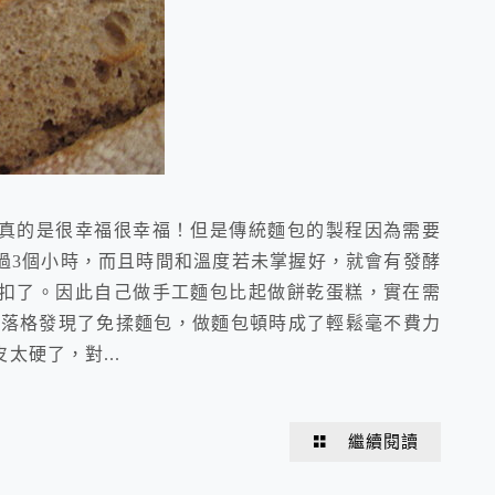
真的是很幸福很幸福！但是傳統麵包的製程因為需要
過3個小時，而且時間和溫度若未掌握好，就會有發酵
扣了。因此自己做手工麵包比起做餅乾蛋糕，實在需
部落格發現了免揉麵包，做麵包頓時成了輕鬆毫不費力
硬了，對...
繼續閱讀