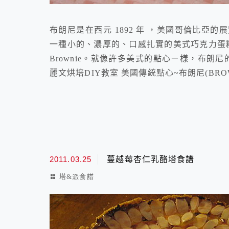
布朗尼是在西元 1892 年 ，美國哥倫比
一種小的、濃厚的、口感扎實的美式巧克力蛋糕
Brownie。就像許多美式的
麗文烘培DIY教室 美國傳統點心~布朗尼(BROWNI
2011.03.25
蔓越莓杏仁乳酪塔食譜
塔&派食譜