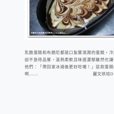
乳酪蛋糕和布朗尼都是口紮實濕潤的蛋糕，冷
迫不急待品嘗，溫熱柔軟且味道濃郁雖然也讓
他們：「帶回家冰過後更好吃喔！」這款蛋糕
啊....... 麗文烘培DIY教室