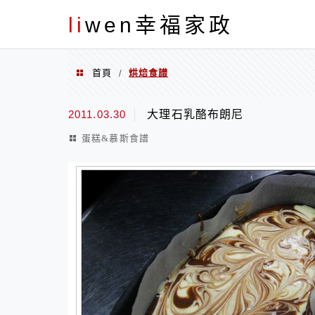
menu
li
wen幸福家政
首頁
烘焙食譜
/
烘焙食譜
2011.03.30
大理石乳酪布朗尼
蛋糕&慕斯食譜