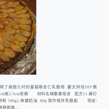
烤了兩個九吋的蔓越莓杏仁乳酪塔. 麗文烘培DIY教
3cm高2.5cm塔模 材料名稱數量塔皮 配方11.蘇打
O餅乾 180g2.無鹽奶油 60g 製作程序乳酪餡 塔皮:
餅乾裝...