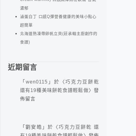
濃郁
滷蛋白丁 口感Q彈營養健康的美味小點心
超簡單
北海道熟凍帶卵帆立貝(莊承翰主廚創作的
食譜)
近期留言
「
wen0115
」於〈
巧克力豆餅乾
還有19種美味餅乾食譜輕鬆做
〉發
佈留言
「
劉安皓
」於〈
巧克力豆餅乾 還
有19種美味餅乾食譜輕鬆做
〉發佈