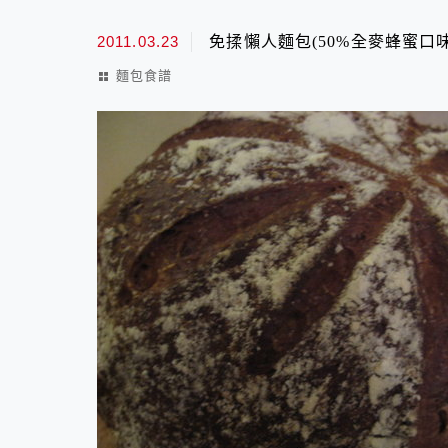
2011.03.23
免揉懶人麵包(50%全麥蜂蜜口味
麵包食譜