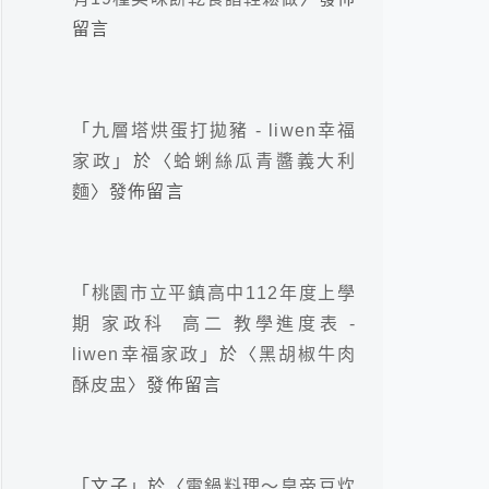
留言
「
九層塔烘蛋打拋豬 - liwen幸福
家政
」於〈
蛤蜊絲瓜青醬義大利
麵
〉發佈留言
「
桃園市立平鎮高中112年度上學
期 家政科 高二 教學進度表 -
liwen幸福家政
」於〈
黑胡椒牛肉
酥皮盅
〉發佈留言
「
文子
」於〈
電鍋料理～皇帝豆炊