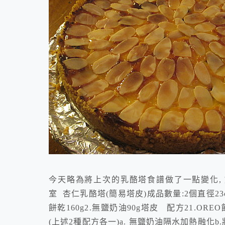
今天略為將上次的乳酪塔食譜做了一點變化, 
室 杏仁乳酪塔(簡易塔皮)成品數量:2個直徑2
餅乾160g2.無鹽奶油90g塔皮 配方21.ORE
(上述2種配方各一)a. 無鹽奶油隔水加熱融化b.將