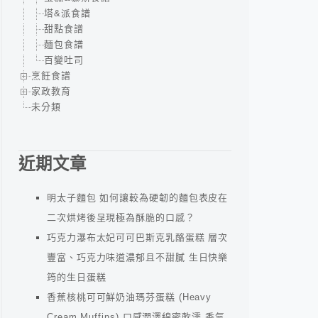
塔&派食譜
甜點食譜
麵包食譜
百變吐司
烹飪食譜
家政教育
未分類
近期文章
明太子麵包 如何讓較為硬韌的麵包表皮在
二次烘烤後呈現極為酥脆的口感？
巧克力瀑布太妃可可巴斯克乳酪蛋糕 層次
豐富、巧克力味道濃郁且不甜膩 生日快樂
筠的生日蛋糕
香蕉核桃可可鮮奶油瑪芬蛋糕 (Heavy
Cream Muffins) 口感潤澤綿密軟濡 香氣