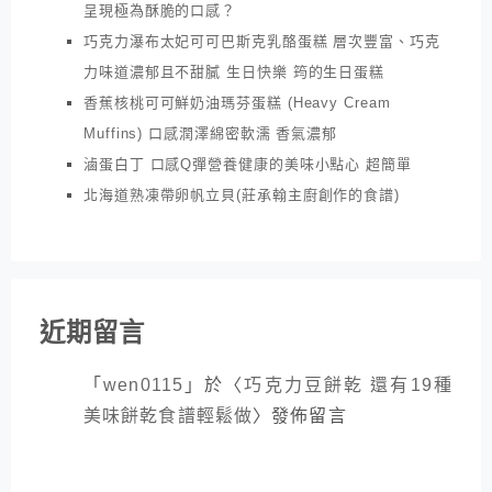
呈現極為酥脆的口感？
巧克力瀑布太妃可可巴斯克乳酪蛋糕 層次豐富、巧克
力味道濃郁且不甜膩 生日快樂 筠的生日蛋糕
香蕉核桃可可鮮奶油瑪芬蛋糕 (Heavy Cream
Muffins) 口感潤澤綿密軟濡 香氣濃郁
滷蛋白丁 口感Q彈營養健康的美味小點心 超簡單
北海道熟凍帶卵帆立貝(莊承翰主廚創作的食譜)
近期留言
「
wen0115
」於〈
巧克力豆餅乾 還有19種
美味餅乾食譜輕鬆做
〉發佈留言