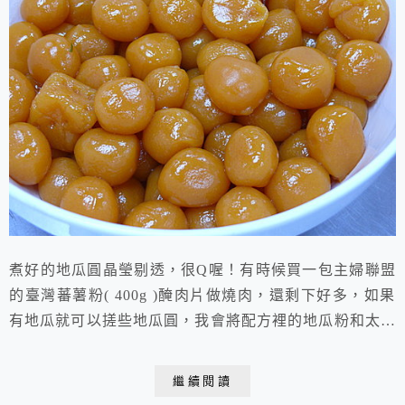
煮好的地瓜圓晶瑩剔透，很Q喔！有時候買一包主婦聯盟
的臺灣蕃薯粉( 400g )醃肉片做燒肉，還剩下好多，如果
有地瓜就可以搓些地瓜圓，我會將配方裡的地瓜粉和太白
粉全數用臺灣蕃薯粉取代。 麗文烘培DIY教室烹飪實習
食譜 地瓜圓成品數量: (我們的作品) 材料名稱數量
繼續閱讀
g 1 紅地瓜 300g2地瓜粉120g3太白粉30g4水30g5糖粉