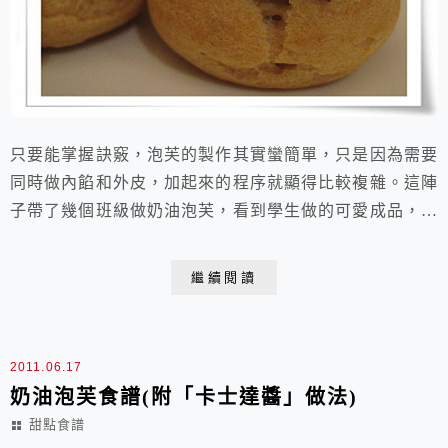
只要能掌握訣竅，泡芙的製作其實蠻簡單，只是因為需要
同時做內餡和外皮，加起來的程序就顯得比較複雜。這陣
子帶了幾個班級做奶油泡芙，看到學生做的可愛成品，自
己也忍不住技癢(這是在上烹飪課的過程中經常會出現的
精神狀態啦！)，於是我分兩個晚上分別把外皮和內餡做
繼續閱讀
好再組合，先做好的外皮冷凍可保存約2星期，內餡因含
蛋和奶、水分含量較高，所以冷藏保存約兩天，而我一次
做了約40小個，短時間內不可能吃完，於是外皮夾入餡...
2011.06.17
奶油泡芙食譜(附「卡士達醬」做法)
甜點食譜