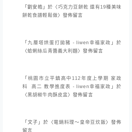
「
劉安皓
」於〈
巧克力豆餅乾 還有19種美味
餅乾食譜輕鬆做
〉發佈留言
「
九層塔烘蛋打拋豬 - liwen幸福家政
」於
〈
蛤蜊絲瓜青醬義大利麵
〉發佈留言
「
桃園市立平鎮高中112年度上學期 家政
科 高二 教學進度表 - liwen幸福家政
」於
〈
黑胡椒牛肉酥皮盅
〉發佈留言
「
文子
」於〈
電鍋料理～皇帝豆炊飯
〉發佈
留言