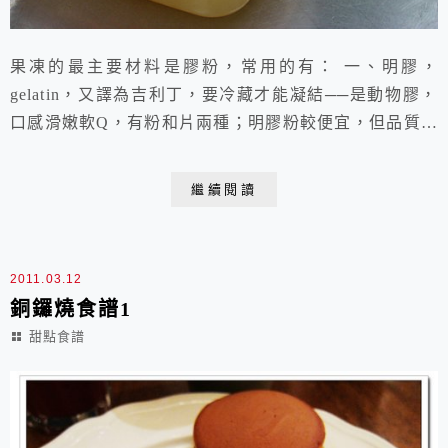
果凍的最主要材料是膠粉，常用的有： 一、明膠，
gelatin，又譯為吉利丁，要冷藏才能凝結──是動物膠，
口感滑嫩軟Q，有粉和片兩種；明膠粉較便宜，但品質不
齊，有的有異味；明膠片較貴，無異味。經常用來製作慕
斯、提拉米蘇、鮮奶酪。二、洋菜，agar，別名瓊脂，日
繼續閱讀
名寒天，室溫即可凝結──是海藻膠（主要原料為石花
菜），口感較脆，有條狀和粉狀兩種，做果凍用粉狀的較
方便。三、吉利T、水晶果凍粉、蒟蒻果凍粉等，...
2011.03.12
銅鑼燒食譜1
甜點食譜