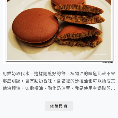
用鮮奶取代水，這樣剛煎好的餅，植物油的味道比較不會
那麼明顯，會有點奶香味，食譜裡的沙拉油也可以換成其
他液體油，如橄欖油、融化奶油等，我是使用主婦聯盟的
調和油，這個配方因為和全蛋海棉蛋糕一樣把全蛋打發，
所以口感很相似呢！ 麗文烘培DIY教室銅鑼
繼續閱讀
燒成品數量:直徑6cm約16片註：蜜紅豆作法:紅豆泡水12
小時，水倒掉，再加1.5倍水量用電鍋蒸煮(外鍋加水兩