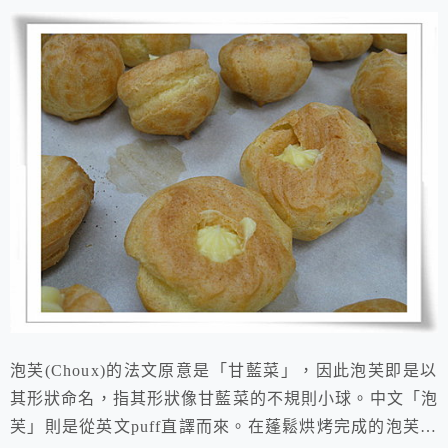
泡芙(Choux)的法文原意是「甘藍菜」，因此泡芙即是以
其形狀命名，指其形狀像甘藍菜的不規則小球。中文「泡
芙」則是從英文puff直譯而來。在蓬鬆烘烤完成的泡芙裡