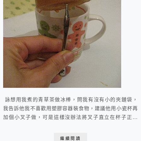
詠想用我煮的青草茶做冰棒，問我有沒有小的夾鏈袋，
我告訴他我不喜歡用塑膠容器裝食物，建議他用小瓷杯再
加個小叉子做，可是這樣沒辦法將叉子直立在杯子正中
央，我覺得叉子斜斜的也沒關係呀！可是詠很在意，於是
他很快想到用鋁箔紙幫忙，這樣就可以將叉子立在中央
繼續閱讀