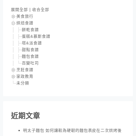
展開全部
|
收合全部
美食旅行
烘焙食譜
餅乾食譜
蛋糕&慕斯食譜
塔&派食譜
甜點食譜
麵包食譜
百變吐司
烹飪食譜
家政教育
未分類
近期文章
明太子麵包 如何讓較為硬韌的麵包表皮在二次烘烤後