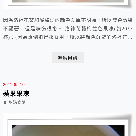
因為洛神花茶和酸梅湯的顏色差異不明顯，所以雙色效果
不顯著，但是味道很搭。 洛神花酸梅雙色果凍(約20小
杯)：(因為想倒扣出來食用，所以將顏色鮮豔的洛神花果
凍置於下層，倒扣到盤子裡時，鮮豔的紅色就會在上面)
步驟一：先煮酸梅湯(這比較花時間)步驟二：製作下層的
繼續閱讀
洛神花果凍步驟三：製作上層的酸梅果凍 洛神花果凍--
吉利T35g二砂糖100g冷開水1000g洛神花茶包5小包做
法：將吉利T和二砂糖放在鍋中乾乾...
2011.05.10
蘋果果凍
甜點食譜