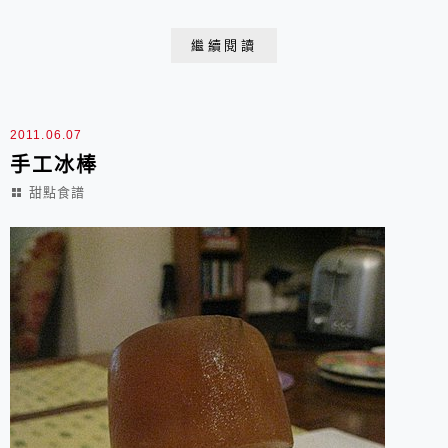
填裝卡士達醬則成為「泡芙食譜(高筋麵粉配方)(奶油泡
芙‧卡士達醬)」(←這裡有較完整圖示)。 麗文烘培DIY
繼續閱讀
教室烹飪實習食譜奶油泡芙 成品數量: 80 個製作程序
1. 製作外皮：材料( 8+9)放厚底單柄鍋內，中火煮
至...
2011.06.07
手工冰棒
甜點食譜