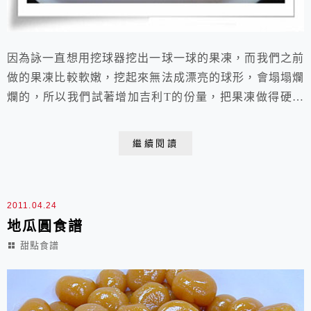
因為詠一直想用挖球器挖出一球一球的果凍，而我們之前
做的果凍比較軟嫩，挖起來無法成漂亮的球形，會塌塌爛
爛的，所以我們試著增加吉利T的份量，把果凍做得硬一
點，這樣就可以了。不過果凍的口感就會比較脆一
點。 蘋果果凍： 吉利T20g砂糖30g冷開水280g蘋果汁
繼續閱讀
300g做法：將吉利T和砂糖放在鍋中乾乾的攪拌混合拌
勻，再加冷開水煮至攝氏80度以上，熄火，加入蘋果
汁，拌勻，裝入碗公形狀的玻璃保鮮盒中自然冷卻...
2011.04.24
地瓜圓食譜
甜點食譜