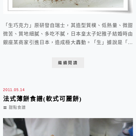
「生巧克力」原研發自瑞士，其造型質樸、低熱量、微甜
微苦、質地細膩、多吃不膩，日本皇太子妃雅子結婚時由
銀座某商家引進日本，造成極大轟動。「生」據說是「新
鮮」的意思，入口潤滑即化的絕妙口感是其最大的特色。
而南投埔里一家頗有名氣的巧克力專賣店號稱85%的生巧
繼續閱讀
克力一盒淨重136g售價350元，真的頗為高貴。其實自己
做「生巧克力」很簡單，我通常使用比利時進口的60%苦
甜巧克力和法國進口的鮮奶油，150g的成...
2011.05.14
法式薄餅食譜(軟式可麗餅)
甜點食譜