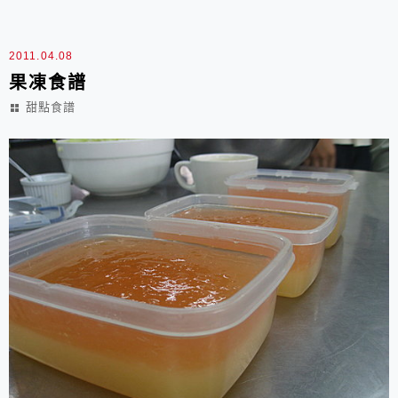
2T 將地瓜削皮切薄片用電鍋蒸...
2011.04.08
果凍食譜
甜點食譜