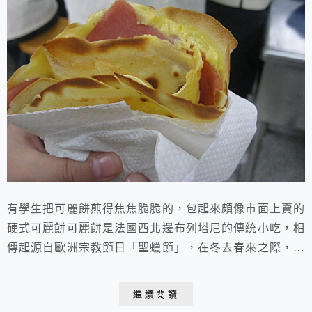
有學生把可麗餅煎得焦焦脆脆的，包起來頗像市面上賣的
硬式可麗餅可麗餅是法國西北邊布列塔尼的傳統小吃，相
傳起源自歐洲宗教節日「聖蠟節」，在冬去春來之際，食
用這種煎成金黃色的圓形薄餅，慶祝陽光即將來臨及預祝
豐收。相傳在法國每年的2月2日，只要一手拿著可麗餅
繼續閱讀
（Crêpe），一手握著硬幣，就會帶來一整年的好運，也