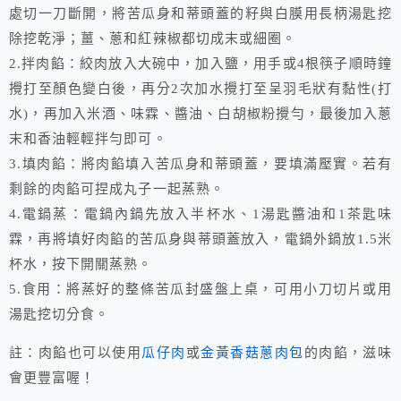
處切一刀斷開，將苦瓜身和蒂頭蓋的籽與白膜用長柄湯匙挖
除挖乾淨；薑、蔥和紅辣椒都切成末或細圈。
2.拌肉餡：絞肉放入大碗中，加入鹽，用手或4根筷子順時鐘
攪打至顏色變白後，再分2次加水攪打至呈羽毛狀有黏性(打
水)，再加入米酒、味霖、醬油、白胡椒粉攪勻，最後加入蔥
末和香油輕輕拌勻即可。
3.填肉餡：將肉餡填入苦瓜身和蒂頭蓋，要填滿壓實。若有
剩餘的肉餡可捏成丸子一起蒸熟。
4.電鍋蒸：電鍋內鍋先放入半杯水、1湯匙醬油和1茶匙味
霖，再將填好肉餡的苦瓜身與蒂頭蓋放入，電鍋外鍋放1.5米
杯水，按下開關蒸熟。
5.食用：將蒸好的整條苦瓜封盛盤上桌，可用小刀切片或用
湯匙挖切分食。
註：肉餡也可以使用
瓜仔肉
或
金黃香菇蔥肉包
的肉餡，滋味
會更豐富喔！