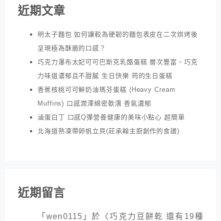
近期文章
明太子麵包 如何讓較為硬韌的麵包表皮在二次烘烤後
呈現極為酥脆的口感？
巧克力瀑布太妃可可巴斯克乳酪蛋糕 層次豐富、巧克
力味道濃郁且不甜膩 生日快樂 筠的生日蛋糕
香蕉核桃可可鮮奶油瑪芬蛋糕 (Heavy Cream
Muffins) 口感潤澤綿密軟濡 香氣濃郁
滷蛋白丁 口感Q彈營養健康的美味小點心 超簡單
北海道熟凍帶卵帆立貝(莊承翰主廚創作的食譜)
近期留言
「
wen0115
」於〈
巧克力豆餅乾 還有19種