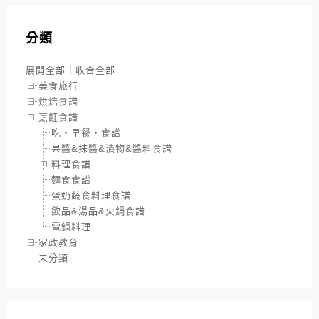
分類
展開全部
|
收合全部
美食旅行
烘焙食譜
烹飪食譜
吃‧早餐‧食譜
果醬&抹醬&漬物&醬料食譜
料理食譜
麵食食譜
蛋奶蔬食料理食譜
飲品&湯品&火鍋食譜
電鍋料理
家政教育
未分類