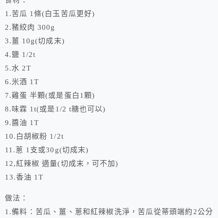
食材：
1.苦瓜 1條(白玉苦瓜更好)
2.豬絞肉 300g
3.薑 10g(切成末)
4.鹽 1/2t
5.水 2T
6.米酒 1T
7.雞蛋 半顆(或是蛋白1顆)
8.味霖 1t(或是1/2 t糖也可以)
9.醬油 1T
10.白胡椒粉 1/2t
11.蔥 1支或30g(切成末)
12,紅辣椒 適量(切成末，可不加)
13.香油 1T
做法：
1.備料：苦瓜、薑、蔥和紅辣椒洗淨，苦瓜從蒂頭端約2公分