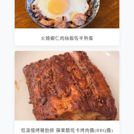
火燒蝦仁肉絲飯佐半熟蛋
低溫慢烤豬肋排 蘋果醋低卡烤肉醬(BBQ醬)