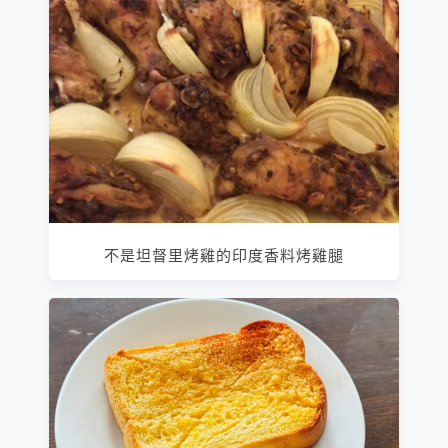
不是坦督里烤雞的印度香料烤雞腿