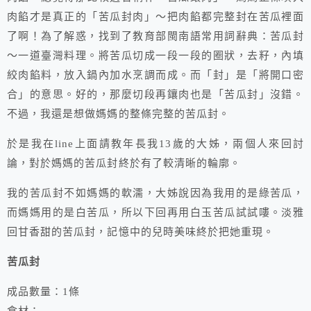
肉餡才是真正的「苦瓜封肉」～把肉餡都完整封在苦瓜裡面
了啊！為了解惑，找到了教育部閩南語常用詞辭典：苦瓜封
～一道臺灣料理。將苦瓜切成一段一段的圈狀，去籽，內填
絞肉餡料，放入鍋內加水烹調而成。而「封」是「將開口密
合」的意思。好的，那麼切段再鑲肉也是「苦瓜封」沒錯。
不過，我還是想做媽媽的整條完整的苦瓜封。
於是我在line上面請教年長我13歲的大姊，兩個人來回討
論，對於媽媽的苦瓜封終於有了較清晰的輪廓。
我的苦瓜封不如媽媽的軟濡，大姊說因為我用的是綠苦瓜，
而媽媽用的是白苦瓜，所以下回再用白玉苦瓜試試嘍。淡雅
回甘香甜的苦瓜封，記憶中的兒時美味終於把她重現。
苦瓜封
成品數量：1條