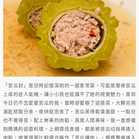
「苦瓜封」是兒時記憶深刻的一道家常菜，可能是整條苦瓜
上桌的迷人氣魄，讓小小孩也抵擋不了她的視覺魅力，直到
今日仍不怎麼愛苦瓜的我，當時卻愛極了這道菜，大夥兒用
湯匙挖取分食，很快就完食了，苦瓜蒸得軟濡香甜，一點兒
也不覺得苦，配上鮮美的肉餡，真是人間美味。我一直想復
刻媽媽的這道料理，上網尋找食譜，都是將苦瓜切段再填入
肉餡，總覺得那比較適合稱作「苦瓜鑲肉」，媽媽整條填入