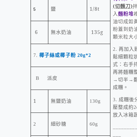
(
切麵刀
)
1/8t
鹽
5
入
麵粉堆
油
切成如
粉蓋到奶
6
135g
無水奶油
顆米粒大
再加入
2.
椰子絲或椰子粉
7.
20g*2
鬆細顆粒
式：右手
再將麵糰
派皮
B
→切半→
成糰。
成糰後
3.
1
無鹽奶油
130g
壓整成約
2
放入冰箱
2
細砂糖
60g
________
___