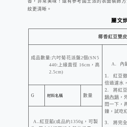
香，非常美味！還有參考國王派的表面裝飾方
紋更清晰。
麗文
椰香紅豆雙
成品數量
六
吋菊花派盤
個
:
2
(SN5
內
上緣
直徑
，高
A.
440:
16cm
2.5cm)
1.
紅豆
倍過濾水
2.
將紅
G
數量
材料名稱
鍋內鍋
，
悶一下，
鐘，試吃
紅豆餡
，可製
A..
(成品約1350g
3.
將完