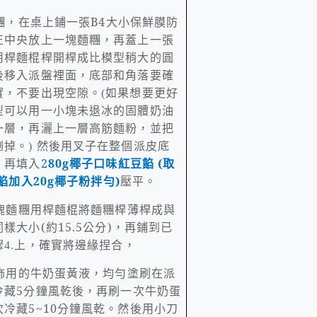
糰，在桌上鋪一張
B4
大小保鮮膜防
正中央放上一塊麵糰，再蓋上一張
用桿麵棍桿開桿成比模型稍大的圓
後移入派盤裡面，底部和角落要確
實，不要出現空隙。
如果想要更好
(
型可以用一小塊未退冰的固體奶油
一層，再灑上一層高筋麵粉，並把
倒掉。
然後用叉子在整個派皮底
)
，再填入
2
80g
椰子口味紅豆餡
(
取
餡加入
20g
椰子粉拌勻
)
壓平。
塊麵糰用桿麵棍將麵糰桿薄桿成與
同樣大小
(
約
15.5
公分
)
，再鋪到已
驟
上，確實將邊緣捏合，
4.
飾用的牛奶蛋黃液，均勻塗刷在派
冷藏
5
分鐘風乾後，再刷一次牛奶蛋
次冷藏
5~10
分鐘風乾。然後用小刀