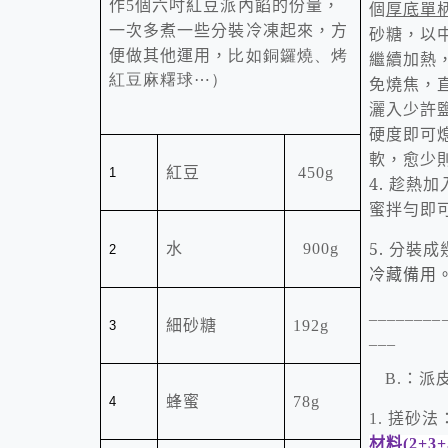
作
個六吋紅豆派內餡的份量，
5
個
厚底單
一次多煮一些分裝冷凍起來，方
砂糖，以
便做其他運用，
比如銅鑼燒、烤
繼續加熱
紅豆麻糬球⋯）
免燒焦，
灑入少許
硬度即可
軟，愈少
紅豆
450g
1
4.
趁熱加
蜜拌勻
即
5.
分裝成
水
900g
2
冷藏備用
________
細砂糖
192g
3
___
：派
B.
蜂蜜
78g
4
搓砂法
1.
材料
(2+3+