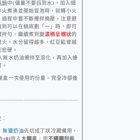
柄鍋
中
(
儘量不要舀到水
)
，加入細
中火煮沸並開始冒泡時，就轉小火
，過程中要不斷攪拌搗壓，注意避
直到可以在鍋底劃「一」時，即可
鹽拌勻，繼續煮到
變
濃稠呈糰狀
的
熄火。水分留得越多，紅豆餡會越
則愈硬。
入無水奶油攪拌至溶化，再加入蜂
可。
幾盒一次使用的份量
，完全冷卻後
。
____________________________
皮：
：
先切成丁狀冷藏備用，
無鹽奶油
放入
大鋼盆
，用
不鏽鋼刮板
5+6)