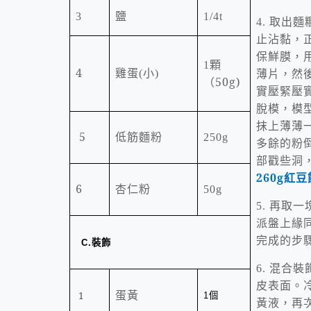
3
鹽
1/4t
取出麵
4.
止沾黏，
保鮮膜，
顆
1
4
薄片，然
雞蛋
(
小
)
（
50g)
實壓緊壓
脫模，模
抹上薄薄
5
低筋麵粉
250g
多餘的粉
部戳些洞
260g
紅豆
6
杏仁粉
50g
再取一
5.
派盤上緣
完成的步
裝飾
C.
混合裝
6.
皮表面。
個
1
蛋黃
1
黃液，再