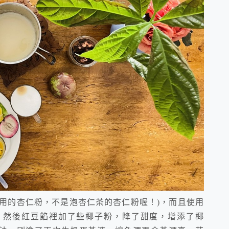
焙用的杏仁粉，不是泡杏仁茶的杏仁粉喔！)，而且使用
！然後紅豆餡裡加了些椰子粉，降了甜度，增添了椰