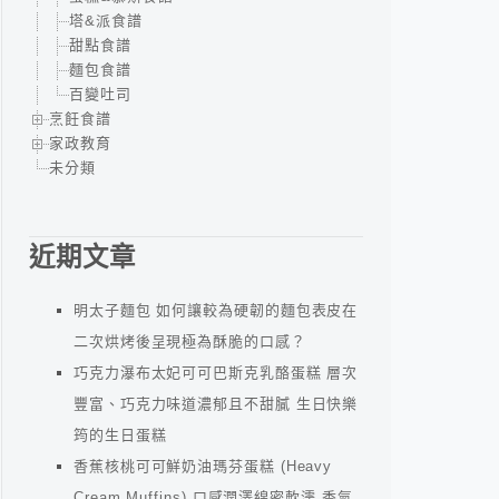
塔&派食譜
甜點食譜
麵包食譜
百變吐司
烹飪食譜
家政教育
未分類
近期文章
明太子麵包 如何讓較為硬韌的麵包表皮在
二次烘烤後呈現極為酥脆的口感？
巧克力瀑布太妃可可巴斯克乳酪蛋糕 層次
豐富、巧克力味道濃郁且不甜膩 生日快樂
筠的生日蛋糕
香蕉核桃可可鮮奶油瑪芬蛋糕 (Heavy
Cream Muffins) 口感潤澤綿密軟濡 香氣