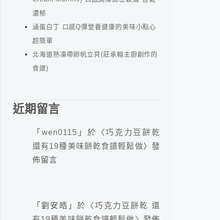
濃郁
滷蛋白丁 口感Q彈營養健康的美味小點心
超簡單
北海道熟凍帶卵帆立貝(莊承翰主廚創作的
食譜)
近期留言
「
wen0115
」於〈
巧克力豆餅乾
還有19種美味餅乾食譜輕鬆做
〉發
佈留言
「
劉安皓
」於〈
巧克力豆餅乾 還
有19種美味餅乾食譜輕鬆做
〉發佈