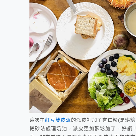
這次在
紅豆雙皮派
的派皮裡加了杏仁粉(是烘
搓砂法處理奶油，派皮更加酥鬆脆了，好讚