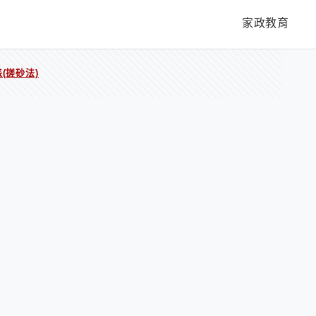
家政教育
(搓砂法)