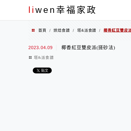
menu
li
wen幸福家政
首頁
烘焙食譜
塔&派食譜
椰香紅豆雙皮派
/
/
/
2023.04.09
椰香紅豆雙皮派(搓砂法)
塔&派食譜