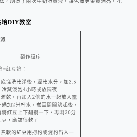
法，刷塗了兩次牛奶蛋黃液，讓色澤更金黃漂亮，花
烘培
DIY
教室
皮派
製作程序
餡
紅豆餡：
=
徹底搓洗乾淨後，瀝乾水分，加
2.5
，冷藏浸泡
4
小時或放隔夜
豆瀝乾，再加入
2
倍的水一起放入
電
外鍋加
2
米杯水，煮至開關跳起後，
再將紅豆上下翻攪一下，再悶
20
分
紅豆，應該很軟了
全煮軟的紅豆用撈杓或濾杓舀入一