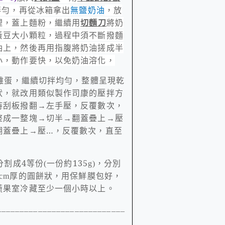
拌勻
，再從冰箱拿出
，放
無鹽奶油
裡，蓋上麵粉，繼續用
切麵刀
將奶
黃豆大小顆粒，過程中須不斷撥麵
油上，然後再用指腹將奶油搓成半
小，動作要快，以免奶油溶化，
雞蛋，繼續切拌均勻，整體呈現乾
狀，就改用類似製作司康的壓拌方
持刮板撥翻→左手壓，反覆數次，
整成一整塊→切半→翻蓋疊上→壓
翻蓋疊上→壓…，反覆數次，直至
分割成
4
等份
一份約
135
，分別
(
g)
厚的圓餅狀，用保鮮膜包好，
cm
蔬果室冷藏至少一個小時以上。
____________________________