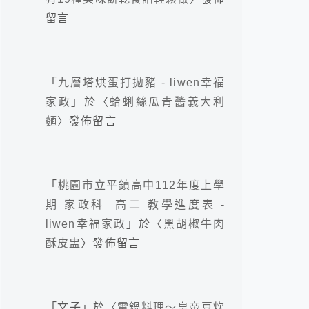
留言
「
九層塔烘蛋打拋豬 - liwen幸福
家政
」於〈
蛤蜊絲瓜青醬義大利
麵
〉發佈留言
「
桃園市立平鎮高中112年度上學
期 家政科 高二 教學進度表 -
liwen幸福家政
」於〈
黑胡椒牛肉
酥皮盅
〉發佈留言
「
文子
」於〈
電鍋料理～皇帝豆炊