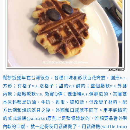
鬆餅近幾年在台灣很夯，各種口味和形狀百花齊放，圓形v.s.
方形；有格子v.s.沒格子；甜的v.s.鹹的；整個鬆軟v.s.外酥
內軟；鬆鬆軟軟v.s. 紮實Q彈；像蛋糕v.s.像麵包的，其實基
本原料都是奶油、牛奶、雞蛋、糖和鹽，但改變了材料、配
方比例和烘焙器具之後，外觀和口感就不同了。用平底鍋煎
外酥
的美式鬆餅(pancake)原則上是整個鬆軟的，若想要品嘗
內軟
的口感，就一定得使用鬆餅機了。用鬆餅機(waffle iron)