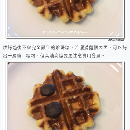
烘烤過後不會完全融化的珍珠糖，若灑滿麵糰表面，可以烤
出一層脆口糖霜，但高油高糖要更注意食用分量。