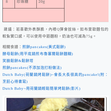
8
珍珠糖
20g
建議：若喜歡外表酥脆，內裡Q彈會拔絲，如布里歐麵包的
較紮實口感，可以使用中筋麵粉，奶油也可減為75g。
相關食譜：
煎餅pancakes(美式鬆餅)
酵母鬆餅(用平底鍋煎布魯塞爾鬆餅麵糊)
笑臉鬆餅&鬆餅塔
煎餅pancakes(不添加泡打粉做法)
Dutch Baby(荷蘭鍋烤鬆餅)~會長大長很高的pancake!(附：
烹飪心得書寫)
Dutch Baby~用荷蘭鍋輕鬆簡單烤鬆餅(影片)