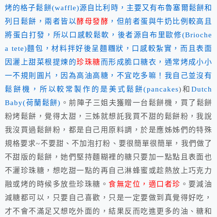
烤的格子鬆餅(waffle)源自比利時，主要又有布魯塞爾鬆餅和
列日鬆餅，兩者皆以
酵母發酵
，但前者蛋與牛奶比例較高且
將蛋白打發，所以口感較鬆軟，後者源自
布里歐修(Brioche
a tete)麵包，材料拌好後呈麵糰狀，口感較紮實，而且表面
因灑上甜菜根提煉的
珍珠糖
而形成脆口糖衣，通常烤成小小
一不規則圓片，因為高油高糖，不宜吃多嘛！我自己並沒有
鬆餅機，所以較常製作的是美式鬆
餅(pancakes
)和
Dutch
Baby(荷蘭鬆餅)
。前陣子三姐夫獲贈一台鬆餅機，買了鬆餅
粉烤鬆餅，覺得太甜，三姊就想託我買不甜的鬆餅粉，我說
我沒買過鬆餅粉，都是自己用原料調，於是應姊姊們的特殊
規格要求~不要甜、不加泡打粉、要很簡單很簡單，我們做了
不甜版的鬆餅，她們堅持麵糊裡的糖只要加一點點且表面也
不灑珍珠糖，想吃甜一點的再自己淋蜂蜜或趁熱放上巧克力
融或烤的時候多放些珍珠糖。
食無定位，適口者珍
。要減油
減糖都可以，只要自己喜歡，只是一定要做到真覺得好吃，
才不會不滿足又想吃外面的，結果反而吃進更多的油、糖和