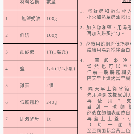
材料名稱
數量
1.
將鮮奶和奶油秤入
小火加熱至奶油融化
無鹽奶油
100g
1
2.
加入糖和鹽，用湯匙
再加入雞蛋拌勻。
鮮奶
100g
2
3.
然後用篩網將低筋麵
繼續用湯匙攪拌至白
3
細砂糖
1T(1
湯匙
)
4.
蓋起來冷
當然也可以室
鹽
1/4t(1/4
小匙
)
4
但前一晚將麵糊先
隔天早上烘烤當早餐
5
雞蛋
2
個
5.
隔天早上從冰箱
先用湯匙或橡皮刮刀
再使用
2
支
6
低筋麵粉
240g
舀刮一球麵
然後在麵糰表面依自
即溶酵母
1t
再蓋上上蓋，
7
（每一面
至至兩面都金黃上色