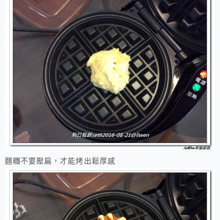
麵糰不要壓扁，才能烤出鬆厚感