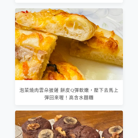
泡菜燒肉雲朵披薩 餅皮Q彈軟嫩，壓下去馬上
彈回來喔！高含水麵糰