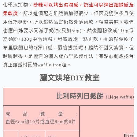
化學添加物。
砂糖可以烤出濕潤感，奶油可以烤出細緻感及
柔軟度
。所以這個配方雖然糖加得很少，但因為奶油多且使
用低筋麵粉，所以趁熱品嘗仍然外酥內軟，相當美味。我們
也應四姊要求又減了奶油(只加50g)，然後麵粉改成110g低
筋麵粉+130g中筋麵粉，稍微放冷一點再吃，真的就像極了
布里歐麵包的Q彈口感，還會拔絲呢！雖然不甜又紮實，但
越嚼越香，是極佳的懶人版布里歐製作法！有點心動想找台
真正鑄鐵材質的waffle iron哩
。
麗文烘培
DIY
教室
比利時列日鬆餅
（
Liège waffle
）
成品數量
:
直徑
6cm
約
10
片或直徑
8cm
約
6
片
製作